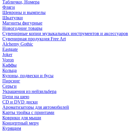
Таблички, Номера
Фляги
Шевроны и вымпелы
Шкатулки
Магниты фигурные
Новогодние товары
Сувенирные копии музыкальных инструментов и аксессуаров
Сувенирная продукция Free Art
Alchemy Gothic
Eastgate
Joker
Voron
Каффы
Кольца
Кулоны, подвески и бусы
Пирсинг
Серьги
Украшения из нейзильбера
Цепи на шею
CD и DVD диски
Ароматизаторы для автомобилей
Карты тройка с принтами
Коврики для мыши
Концертный мерч
Курящим