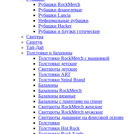
Рубашки RockMerch
Рубашки фланелевые
Рубашки Lancia
Неформальные рубашки
Рубашки Hacker
Рубашки и блузки готические
Свитера
Сюртук
Тай-Дай
Толстовки и балахоны
Толстовки RockMerch с вышивкой
Толстовки детские
Свитшоты детские
Толстовки ART
Толстовки Spiral Brand
Балахоны
Балахоны RockMerch
Балахоны вязаные
Балахоны с принтами на спине
Свитшоты RockMerch женские
Свитшоты RockMerch мужские
Свитшоты дышащие на флисовой основе
Толстовки
Толстовки Hot Rock
Толстовки Rock Eagle