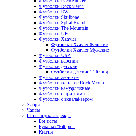
Футболки RockBunker
Футболки RockMerch
Футболки RW
Футболки Skulbone
Футболки Spiral Brand
Футболки The Mountain
Футболки UFC
Футболки Xzavier
Футболки Xzavier Женские
Футболки Xzavier Мужские
Футболки USA
Футболки варенки
Футболки детские
Футболки детские Тайланд
Футболки женские
Футболки женские Rock Merch
Футболки камуфляжные
Футболки с принтами
Футболки с эквалайзером
Хаори
Чапсы
Шотландская одежда
Боннеты
Булавки "kilt pin"
Килты