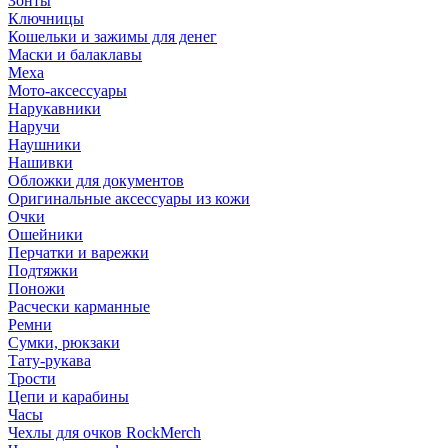
Зонты
Ключницы
Кошельки и зажимы для денег
Маски и балаклавы
Меха
Мото-аксессуары
Нарукавники
Наручи
Наушники
Нашивки
Обложки для документов
Оригинальные аксессуары из кожи
Очки
Ошейники
Перчатки и варежки
Подтяжки
Поножи
Расчески карманные
Ремни
Сумки, рюкзаки
Тату-рукава
Трости
Цепи и карабины
Часы
Чехлы для очков RockMerch