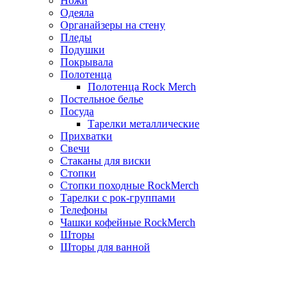
Ножи
Одеяла
Органайзеры на стену
Пледы
Подушки
Покрывала
Полотенца
Полотенца Rock Merch
Постельное белье
Посуда
Тарелки металлические
Прихватки
Свечи
Стаканы для виски
Стопки
Стопки походные RockMerch
Тарелки с рок-группами
Телефоны
Чашки кофейные RockMerch
Шторы
Шторы для ванной