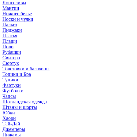
Лонгсливы
Мантии
Нижнее белье
Носки и чулки
Пальто
Пиджаки
Платья
Плащи
Поло
Рубашки
Свитера
Сюртук
Толстовки и балахоны
Топики и Бра
Туники
Фартуки
Футболки
Чапсы
Шотландская одежда
Штаны и шорты
Юбки
Хаори
Тай-Дай
Джемперы
Пижамы