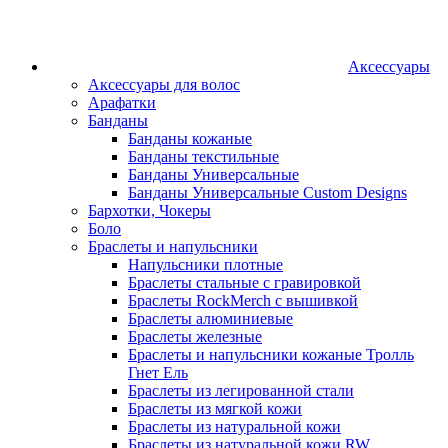
Аксессуары
Аксессуары для волос
Арафатки
Банданы
Банданы кожаные
Банданы текстильные
Банданы Универсальные
Банданы Универсальные Custom Designs
Бархотки, Чокеры
Боло
Браслеты и напульсники
Напульсники плотные
Браслеты стальные с гравировкой
Браслеты RockMerch с вышивкой
Браслеты алюминиевые
Браслеты железные
Браслеты и напульсники кожаные Тролль
Гнет Ель
Браслеты из легированной стали
Браслеты из мягкой кожи
Браслеты из натуральной кожи
Браслеты из натуральной кожи RW