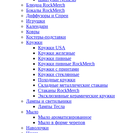
Блюдца RockMerch
Бокалы RockMerch
Диффузоры и Спреи
Игрушки
Календари
Ковры
Костеры-подставки
Кружки
Кружки USA
Кружки железные
Кружки пивные
Кружки пивные RockMerch
Кружки с принтами
Кружки стеклянные
Походные кружки
Складные металлические стаканы
Стаканы RockMerch
Эксклюзивные керамические кружки
Лампы и светильники
Лампы Тесла
Мыло
Мыло ароматизированное
Мыло в форме черепов
Наволочки