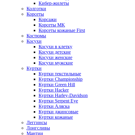
Кибер-жилеты
Колготки
Корсеты
Корсажи
Корсеты MK
Корсеты кожаные First
Костюмы
Косухи
Косухи в клетку
Косухи детские
Косухи женские
Косухи мужские
Куртки
Куртки текстильные
Куртки Championship
Куртки Green Hill
Куртки Hacker
Куртки Harley-Davidson
Куртки Serpent Eye
Куртки Аляска
Куртки джинсовые
Куртки кожаные
Леггинсы
Лонгсливы
Мантии