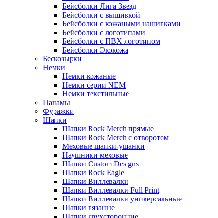
Бейсболки Лига Звезд
Бейсболки с вышивкой
Бейсболки с кожаными нашивками
Бейсболки с логотипами
Бейсболки с ПВХ логотипом
Бейсболки Экокожа
Бескозырки
Немки
Немки кожаные
Немки серии NEM
Немки текстильные
Панамы
Фуражки
Шапки
Шапки Rock Merch прямые
Шапки Rock Merch с отворотом
Меховые шапки-ушанки
Наушники меховые
Шапки Custom Designs
Шапки Rock Eagle
Шапки Виллевалки
Шапки Виллевалки Full Print
Шапки Виллевалки универсальные
Шапки вязаные
Шапки двухсторонние