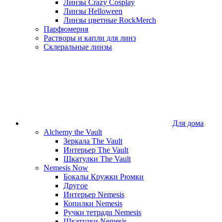
Линзы Crazy Cosplay
Линзы Helloween
Линзы цветные RockMerch
Парфюмерия
Растворы и капли для линз
Склеральные линзы
Для дома
Alchemy the Vault
Зеркала The Vault
Интерьер The Vault
Шкатулки The Vault
Nemesis Now
Бокалы Кружки Рюмки
Другое
Интерьер Nemesis
Копилки Nemesis
Ручки тетради Nemesis
Шкатулки Nemesis