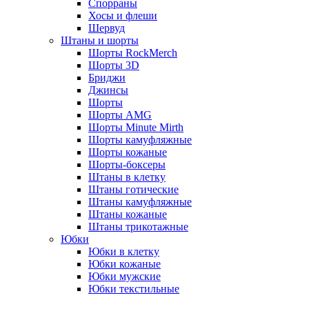
Спорраны
Хосы и флеши
Шервуд
Штаны и шорты
Шорты RockMerch
Шорты 3D
Бриджи
Джинсы
Шорты
Шорты AMG
Шорты Minute Mirth
Шорты камуфляжные
Шорты кожаные
Шорты-боксеры
Штаны в клетку
Штаны готические
Штаны камуфляжные
Штаны кожаные
Штаны трикотажные
Юбки
Юбки в клетку
Юбки кожаные
Юбки мужские
Юбки текстильные