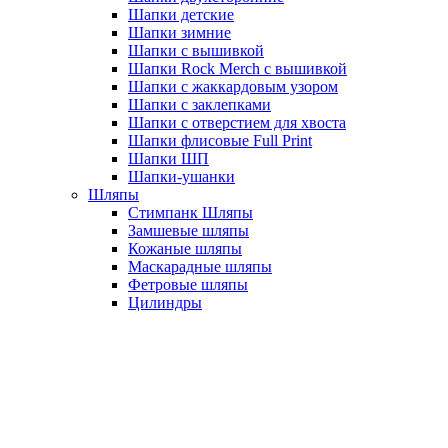
Шапки детские
Шапки зимние
Шапки с вышивкой
Шапки Rock Merch с вышивкой
Шапки с жаккардовым узором
Шапки с заклепками
Шапки с отверстием для хвоста
Шапки флисовые Full Print
Шапки ШП
Шапки-ушанки
Шляпы
Стимпанк Шляпы
Замшевые шляпы
Кожаные шляпы
Маскарадные шляпы
Фетровые шляпы
Цилиндры