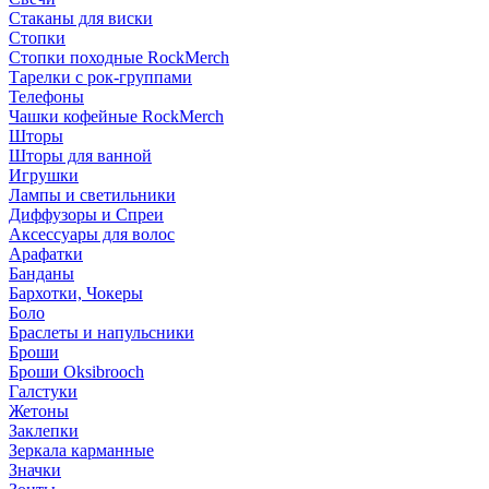
Стаканы для виски
Стопки
Стопки походные RockMerch
Тарелки с рок-группами
Телефоны
Чашки кофейные RockMerch
Шторы
Шторы для ванной
Игрушки
Лампы и светильники
Диффузоры и Спреи
Аксессуары для волос
Арафатки
Банданы
Бархотки, Чокеры
Боло
Браслеты и напульсники
Броши
Броши Oksibrooch
Галстуки
Жетоны
Заклепки
Зеркала карманные
Значки