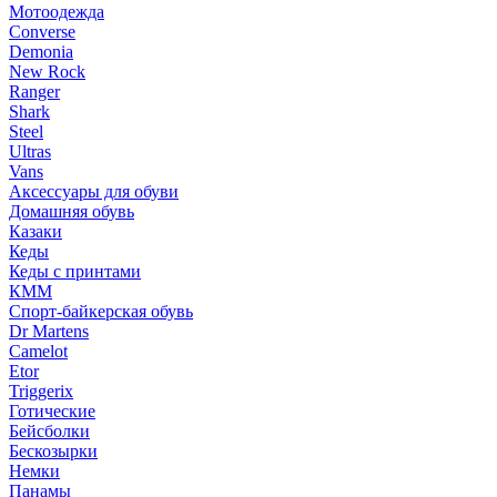
Мотоодежда
Converse
Demonia
New Rock
Ranger
Shark
Steel
Ultras
Vans
Аксессуары для обуви
Домашняя обувь
Казаки
Кеды
Кеды с принтами
КММ
Спорт-байкерская обувь
Dr Martens
Camelot
Etor
Triggerix
Готические
Бейсболки
Бескозырки
Немки
Панамы