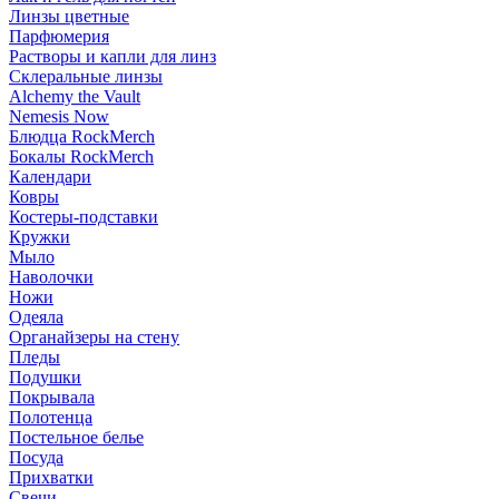
Линзы цветные
Парфюмерия
Растворы и капли для линз
Склеральные линзы
Alchemy the Vault
Nemesis Now
Блюдца RockMerch
Бокалы RockMerch
Календари
Ковры
Костеры-подставки
Кружки
Мыло
Наволочки
Ножи
Одеяла
Органайзеры на стену
Пледы
Подушки
Покрывала
Полотенца
Постельное белье
Посуда
Прихватки
Свечи