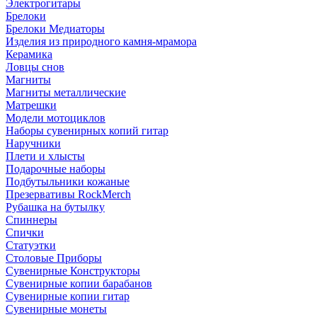
Электрогитары
Брелоки
Брелоки Медиаторы
Изделия из природного камня-мрамора
Керамика
Ловцы снов
Магниты
Магниты металлические
Матрешки
Модели мотоциклов
Наборы сувенирных копий гитар
Наручники
Плети и хлысты
Подарочные наборы
Подбутыльники кожаные
Презервативы RockMerch
Рубашка на бутылку
Спиннеры
Спички
Статуэтки
Столовые Приборы
Сувенирные Конструкторы
Сувенирные копии барабанов
Сувенирные копии гитар
Сувенирные монеты