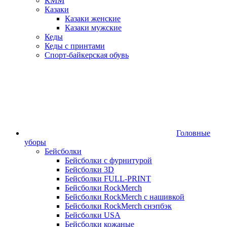
КММ
Казаки
Казаки женские
Казаки мужские
Кеды
Кеды с принтами
Спорт-байкерская обувь
Головные
уборы
Бейсболки
Бейсболки с фурнитурой
Бейсболки 3D
Бейсболки FULL-PRINT
Бейсболки RockMerch
Бейсболки RockMerch с нашивкой
Бейсболки RockMerch снэпбэк
Бейсболки USA
Бейсболки кожаные