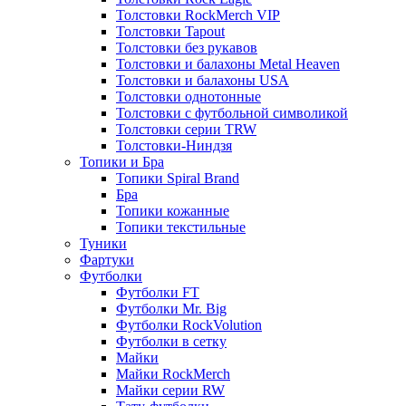
Толстовки RockMerch VIP
Толстовки Tapout
Толстовки без рукавов
Толстовки и балахоны Metal Heaven
Толстовки и балахоны USA
Толстовки однотонные
Толстовки с футбольной символикой
Толстовки серии TRW
Толстовки-Ниндзя
Топики и Бра
Топики Spiral Brand
Бра
Топики кожанные
Топики текстильные
Туники
Фартуки
Футболки
Футболки FT
Футболки Mr. Big
Футболки RockVolution
Футболки в сетку
Майки
Майки RockMerch
Майки серии RW