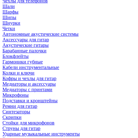
Чехлы для телефонов
Шали
Шарфы
Шипы
Шнурки
Четки
Автономные акустические системы
Аксессуары для гитар
Акустические гитары
Барабанные палочки
Блокфлейты
Гармоники губные
Кабели инструментальные
Колки и ключи
Кофры и чехлы для гитар
Медиаторы и аксессуары
Медиаторы с принтами
Микрофоны
Подставки и кронштейны
Ремни для гитар
Синтезаторы
Скрипки
Стойки для микрофонов
Струны для гитар
Ударные музыкальные инструменты