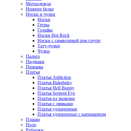
Мотоодежда
Нижнее белье
Носки и чулки
Носки
Гетры
Гольфы
Носки Hot Rock
Носки с символикой рок-групп
Тату-чулки
Чулки
Пальто
Пиджаки
Пижамы
Платья
Платья Addiction
Платья Bukebuky
Платья Hell Bunny
Платья Serpent Eye
Платья из экокожи
Платья с лямками
Платья удлиненные
Платья удлиненные с капюшоном
Плащи
Поло
Рубашки