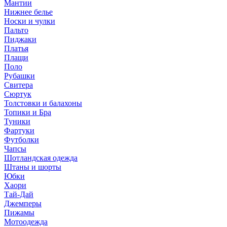
Мантии
Нижнее белье
Носки и чулки
Пальто
Пиджаки
Платья
Плащи
Поло
Рубашки
Свитера
Сюртук
Толстовки и балахоны
Топики и Бра
Туники
Фартуки
Футболки
Чапсы
Шотландская одежда
Штаны и шорты
Юбки
Хаори
Тай-Дай
Джемперы
Пижамы
Мотоодежда