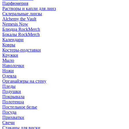
Парфюмерия
Растворы и капли для линз
Склеральные линзы
Alchemy the Vault
Nemesis Now
Блюдца RockMerch
Бокалы RockMerch
Календари
Ковры
Костеры-подставки
Кружки
Мыло
Наволочки
Ножи
Одеяла
Органайзеры на стену
Пледы
Подушки
Покрывала
Полотенца
Постельное белье
Посуда
Прихватки
Свечи
Стаканы для виски