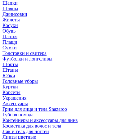
Шапки
Шляпы
Джинсовки
Жилеты
Косухи
Обувь
Платья
Плащи
Сумки
Толстовки и свитера
Футболки и лонгсливы
Шорты
Штаны
Юбки
Головные уборы
Куртки
Корсеты
Украшения
Аксессуары
Грим для лица и тела Snazaroo
Губная помада
Контейнеры и аксессуары для линз
Косметика для волос и тела
Лак и гель для ногтей
Линзы цветные