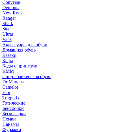
Converse
Demonia
New Rock
Ranger
Shark
Steel
Ultras
Vans
Аксессуары для обуви
Домашняя обувь
Казаки
Кеды
Кеды с принтами
КММ
Спорт-байкерская обувь
Dr Martens
Camelot
Etor
Triggerix
Готические
Бейсболки
Бескозырки
Немки
Панамы
Фуражки