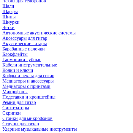
Чехлы для телефонов
Шали
Шарфы
Шипы
Шнурки
Четки
Автономные акустические системы
Аксессуары для гитар
Акустические гитары
Барабанные палочки
Блокфлейты
Гармоники губные
Кабели инструментальные
Колки и ключи
Кофры и чехлы для гитар
Медиаторы и аксессуары
Медиаторы с принтами
Микрофоны
Подставки и кронштейны
Ремни для гитар
Синтезаторы
Скрипки
Стойки для микрофонов
Струны для гитар
Ударные музыкальные инструменты