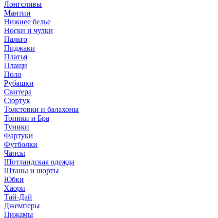
Лонгсливы
Мантии
Нижнее белье
Носки и чулки
Пальто
Пиджаки
Платья
Плащи
Поло
Рубашки
Свитера
Сюртук
Толстовки и балахоны
Топики и Бра
Туники
Фартуки
Футболки
Чапсы
Шотландская одежда
Штаны и шорты
Юбки
Хаори
Тай-Дай
Джемперы
Пижамы