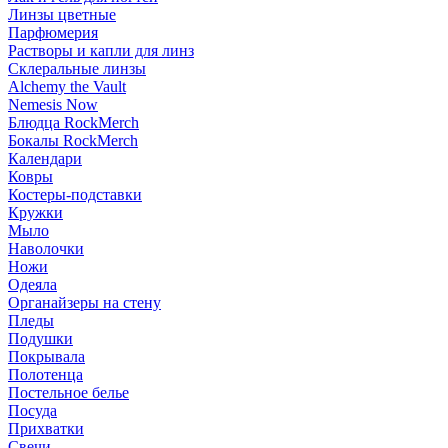
Линзы цветные
Парфюмерия
Растворы и капли для линз
Склеральные линзы
Alchemy the Vault
Nemesis Now
Блюдца RockMerch
Бокалы RockMerch
Календари
Ковры
Костеры-подставки
Кружки
Мыло
Наволочки
Ножи
Одеяла
Органайзеры на стену
Пледы
Подушки
Покрывала
Полотенца
Постельное белье
Посуда
Прихватки
Свечи