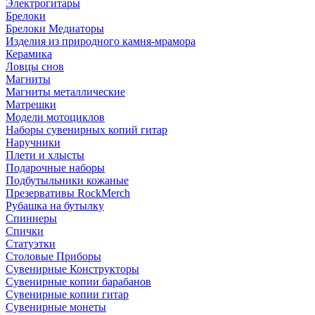
Электрогитары
Брелоки
Брелоки Медиаторы
Изделия из природного камня-мрамора
Керамика
Ловцы снов
Магниты
Магниты металлические
Матрешки
Модели мотоциклов
Наборы сувенирных копий гитар
Наручники
Плети и хлысты
Подарочные наборы
Подбутыльники кожаные
Презервативы RockMerch
Рубашка на бутылку
Спиннеры
Спички
Статуэтки
Столовые Приборы
Сувенирные Конструкторы
Сувенирные копии барабанов
Сувенирные копии гитар
Сувенирные монеты