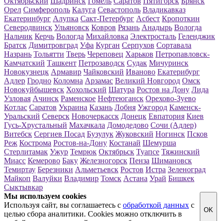
Октябрьский
Шадринск
Гомель
Саратов
Пятигорск
Брянск
Орел
Симферополь
Калуга
Севастополь
Владикавказ
Екатеринбург
Алупка
Сакт-Петербург
Асбест
Кропоткин
Северодвинск
Ульяновск
Ковров
Рязань
Анадырь
Вологда
Нальчик
Керчь
Вологда
Михайловка
Электросталь
Геленджик
Братск
Димитровград
Уфа
Курган
Серпухов
Сортавала
Назрань
Тольятти
Тверь
Череповец
Харьков
Петропавловск-
Камчатский
Ташкент
Петрозаводск
Судак
Мичуринск
Новокузнецк
Армавир
Чайковский
Иваново
Екатерибург
Адлер
Гродно
Коломна
Арзамас
Великий Новгород
Омск
Новокуйбышевск
Хохольский
Шатура
Ростов на Дону
Лида
Узловая
Ачинск
Раменское
Нефтеюганск
Орехово-Зуево
Котлас
Саратов
Украина
Казань
Лобня
Ужгород
Каменск-
Уральский
Северск
Новочеркасск
Донецк
Евпатория
Киев
Гусь-Хрустальный
Махачкала
Домодедово
Сочи (Адлер)
Витебск
Сергиев Посад
Бузулук
Жуковский
Ногинск
Псков
Реж
Кострома
Ростов-на-Дону
Костанай
Шемурша
Стерлитамак
Ужур
Темрюк
Октябрьск
Туапсе
Тяжинский
Миасс
Кемерово
Баку
Железногорск
Пенза
Шимановск
Темиртау
Березники
Альметьевск
Ростов
Истра
Зеленоград
Майкоп
Валуйки
Владимир
Томск
Астана
Урай
Бишкек
Сыктывкар
Мы используем cookies
Используя сайт, вы соглашаетесь с
обработкой данных
с
OK
целью сбора аналитики. Cookies можно отключить в