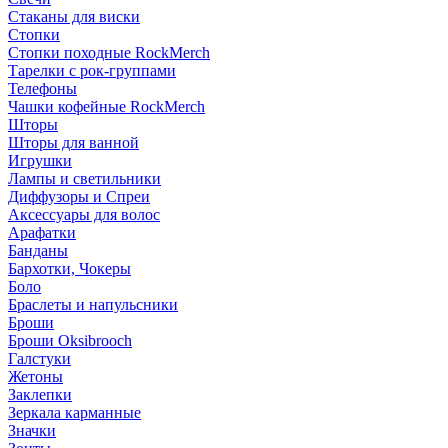
Стаканы для виски
Стопки
Стопки походные RockMerch
Тарелки с рок-группами
Телефоны
Чашки кофейные RockMerch
Шторы
Шторы для ванной
Игрушки
Лампы и светильники
Диффузоры и Спреи
Аксессуары для волос
Арафатки
Банданы
Бархотки, Чокеры
Боло
Браслеты и напульсники
Броши
Броши Oksibrooch
Галстуки
Жетоны
Заклепки
Зеркала карманные
Значки