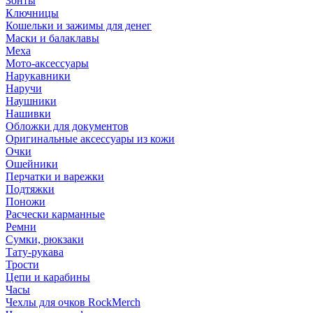
Зонты
Ключницы
Кошельки и зажимы для денег
Маски и балаклавы
Меха
Мото-аксессуары
Нарукавники
Наручи
Наушники
Нашивки
Обложки для документов
Оригинальные аксессуары из кожи
Очки
Ошейники
Перчатки и варежки
Подтяжки
Поножи
Расчески карманные
Ремни
Сумки, рюкзаки
Тату-рукава
Трости
Цепи и карабины
Часы
Чехлы для очков RockMerch