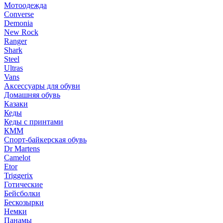
Мотоодежда
Converse
Demonia
New Rock
Ranger
Shark
Steel
Ultras
Vans
Аксессуары для обуви
Домашняя обувь
Казаки
Кеды
Кеды с принтами
КММ
Спорт-байкерская обувь
Dr Martens
Camelot
Etor
Triggerix
Готические
Бейсболки
Бескозырки
Немки
Панамы