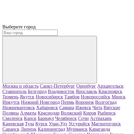
Выберите город
Москва и область
Санкт-Петербург
Оренбург
Архангельск
Ставрополь
Белгород
Владивосток
Ярославль
Красноярск
Тюмень
Якутск
Новосибирск
Тамбов
Новороссийск
Минск
Иркутск
Нижний Новгород
Пермь
Воронеж
Волгоград
Нижневартовск
Хабаровск
Самара
Ижевск
Чита
Вятские
Поляны
Алматы
Краснодар
Волжский
Киров
Рыбинск
Смоленск
Канск
Барнаул
Челябинск
Сочи
Астрахань
Каневская
Тула
Курск
Улан-Удэ
Уссурийск
Магнитогорск
Саранск
Липецк
Калининград
Мурманск
Караганда