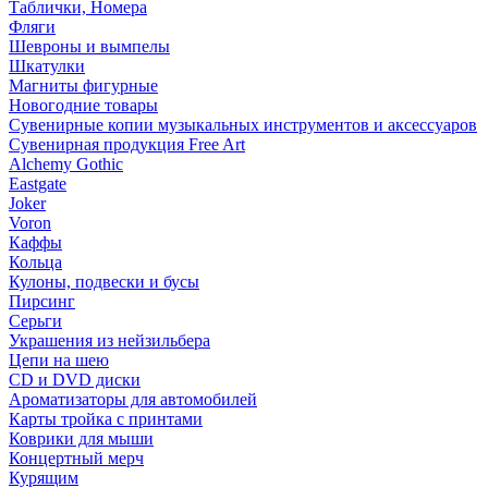
Таблички, Номера
Фляги
Шевроны и вымпелы
Шкатулки
Магниты фигурные
Новогодние товары
Сувенирные копии музыкальных инструментов и аксессуаров
Сувенирная продукция Free Art
Alchemy Gothic
Eastgate
Joker
Voron
Каффы
Кольца
Кулоны, подвески и бусы
Пирсинг
Серьги
Украшения из нейзильбера
Цепи на шею
CD и DVD диски
Ароматизаторы для автомобилей
Карты тройка с принтами
Коврики для мыши
Концертный мерч
Курящим