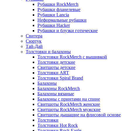
Рубашки RockMerch
Рубашки фланелевые
Рубашки Lancia
Неформальные рубашки
Рубашки Hacker
Рубашки и блузки готические
Свитера
Сюртук
Тай-Дай
Толстовки и балахоны
Толстовки RockMerch с вышивкой
Толстовки детские
Свитшоты детские
Толстовки ART
Толстовки Spiral Brand
Балахоны
Балахоны RockMerch
Балахоны вязаные
Балахоны с принтами на спине
Свитшоты RockMerch женские
Свитшоты RockMerch мужские
Свитшоты дышащие на флисовой основе
Толстовки
Толстовки Hot Rock
Толстовки Rock Eagle