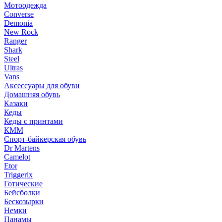
Мотоодежда
Converse
Demonia
New Rock
Ranger
Shark
Steel
Ultras
Vans
Аксессуары для обуви
Домашняя обувь
Казаки
Кеды
Кеды с принтами
КММ
Спорт-байкерская обувь
Dr Martens
Camelot
Etor
Triggerix
Готические
Бейсболки
Бескозырки
Немки
Панамы