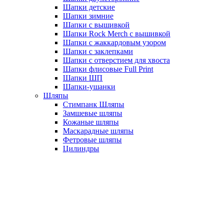
Шапки детские
Шапки зимние
Шапки с вышивкой
Шапки Rock Merch с вышивкой
Шапки с жаккардовым узором
Шапки с заклепками
Шапки с отверстием для хвоста
Шапки флисовые Full Print
Шапки ШП
Шапки-ушанки
Шляпы
Стимпанк Шляпы
Замшевые шляпы
Кожаные шляпы
Маскарадные шляпы
Фетровые шляпы
Цилиндры