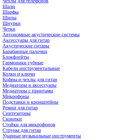
Чехлы для телефонов
Шали
Шарфы
Шипы
Шнурки
Четки
Автономные акустические системы
Аксессуары для гитар
Акустические гитары
Барабанные палочки
Блокфлейты
Гармоники губные
Кабели инструментальные
Колки и ключи
Кофры и чехлы для гитар
Медиаторы и аксессуары
Медиаторы с принтами
Микрофоны
Подставки и кронштейны
Ремни для гитар
Синтезаторы
Скрипки
Стойки для микрофонов
Струны для гитар
Ударные музыкальные инструменты