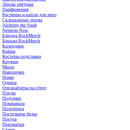
Линзы цветные
Парфюмерия
Растворы и капли для линз
Склеральные линзы
Alchemy the Vault
Nemesis Now
Блюдца RockMerch
Бокалы RockMerch
Календари
Ковры
Костеры-подставки
Кружки
Мыло
Наволочки
Ножи
Одеяла
Органайзеры на стену
Пледы
Подушки
Покрывала
Полотенца
Постельное белье
Посуда
Прихватки
Свечи