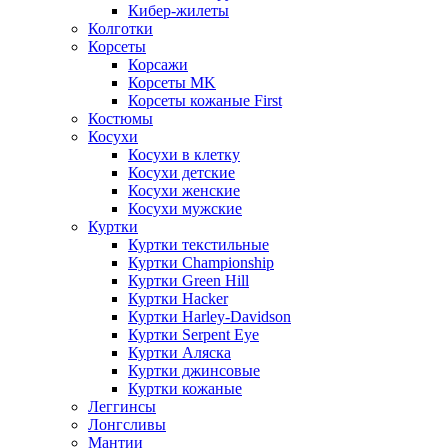
Кибер-жилеты
Колготки
Корсеты
Корсажи
Корсеты MK
Корсеты кожаные First
Костюмы
Косухи
Косухи в клетку
Косухи детские
Косухи женские
Косухи мужские
Куртки
Куртки текстильные
Куртки Championship
Куртки Green Hill
Куртки Hacker
Куртки Harley-Davidson
Куртки Serpent Eye
Куртки Аляска
Куртки джинсовые
Куртки кожаные
Леггинсы
Лонгсливы
Мантии