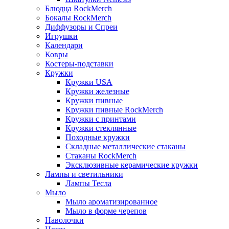
Блюдца RockMerch
Бокалы RockMerch
Диффузоры и Спреи
Игрушки
Календари
Ковры
Костеры-подставки
Кружки
Кружки USA
Кружки железные
Кружки пивные
Кружки пивные RockMerch
Кружки с принтами
Кружки стеклянные
Походные кружки
Складные металлические стаканы
Стаканы RockMerch
Эксклюзивные керамические кружки
Лампы и светильники
Лампы Тесла
Мыло
Мыло ароматизированное
Мыло в форме черепов
Наволочки