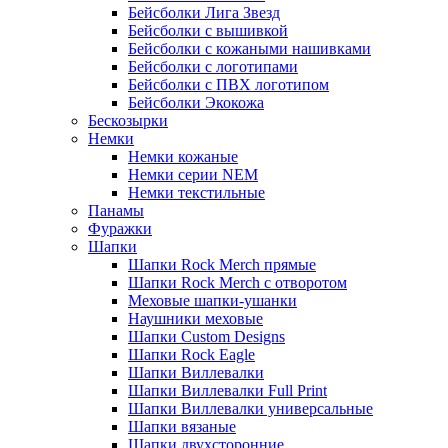
Бейсболки Лига Звезд
Бейсболки с вышивкой
Бейсболки с кожаными нашивками
Бейсболки с логотипами
Бейсболки с ПВХ логотипом
Бейсболки Экокожа
Бескозырки
Немки
Немки кожаные
Немки серии NEM
Немки текстильные
Панамы
Фуражки
Шапки
Шапки Rock Merch прямые
Шапки Rock Merch с отворотом
Меховые шапки-ушанки
Наушники меховые
Шапки Custom Designs
Шапки Rock Eagle
Шапки Виллевалки
Шапки Виллевалки Full Print
Шапки Виллевалки универсальные
Шапки вязаные
Шапки двухсторонние