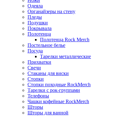
Ножи
Одеяла
Органайзеры на стену
Пледы
Подушки
Покрывала
Полотенца
Полотенца Rock Merch
Постельное белье
Посуда
Тарелки металлические
Прихватки
Свечи
Стаканы для виски
Стопки
Стопки походные RockMerch
Тарелки с рок-группами
Телефоны
Чашки кофейные RockMerch
Шторы
Шторы для ванной