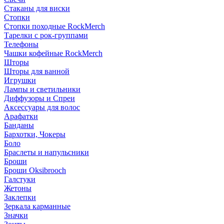
Стаканы для виски
Стопки
Стопки походные RockMerch
Тарелки с рок-группами
Телефоны
Чашки кофейные RockMerch
Шторы
Шторы для ванной
Игрушки
Лампы и светильники
Диффузоры и Спреи
Аксессуары для волос
Арафатки
Банданы
Бархотки, Чокеры
Боло
Браслеты и напульсники
Броши
Броши Oksibrooch
Галстуки
Жетоны
Заклепки
Зеркала карманные
Значки