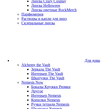
Линзы Crazy Cosplay
Линзы Helloween
Линзы цветные RockMerch
Парфюмерия
Растворы и капли для линз
Склеральные линзы
Для дома
Alchemy the Vault
Зеркала The Vault
Интерьер The Vault
Шкатулки The Vault
Nemesis Now
Бокалы Кружки Рюмки
Другое
Интерьер Nemesis
Копилки Nemesis
Ручки тетради Nemesis
Шкатулки Nemesis