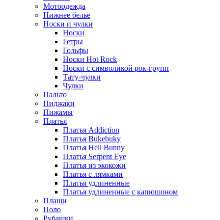
Мотоодежда
Нижнее белье
Носки и чулки
Носки
Гетры
Гольфы
Носки Hot Rock
Носки с символикой рок-групп
Тату-чулки
Чулки
Пальто
Пиджаки
Пижамы
Платья
Платья Addiction
Платья Bukebuky
Платья Hell Bunny
Платья Serpent Eye
Платья из экокожи
Платья с лямками
Платья удлиненные
Платья удлиненные с капюшоном
Плащи
Поло
Рубашки