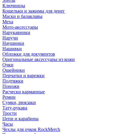
Зонты
Ключницы
Кошельки и зажимы для денег
Маски и балаклавы
Меха
Мото-аксессуары
Нарукавники
Наручи
Наушники
Нашивки
Обложки для документов
Оригинальные аксессуары из кожи
Очки
Ошейники
Перчатки и варежки
Подтяжки
Поножи
Расчески карманные
Ремни
Сумки, рюкзаки
Тату-рукава
Трости
Цепи и карабины
Часы
Чехлы для очков RockMerch