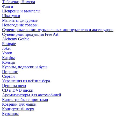
Таблички, Номера
Фляги
Шевроны и вымпелы
Шкатулки
Магниты фигурные
Новогодние товары
Сувенирные копии музыкальных инструментов и аксессуаров
Сувенирная продукция Free Art
Alchemy Gothic
Eastgate
Joker
Voron
Каффы
Кольца
Кулоны, подвески и бусы
Пирсинг
Серьги
Украшения из нейзильбера
Цепи на шею
CD и DVD диски
Ароматизаторы для автомобилей
Карты тройка с принтами
Коврики для мыши
Концертный мерч
Курящим