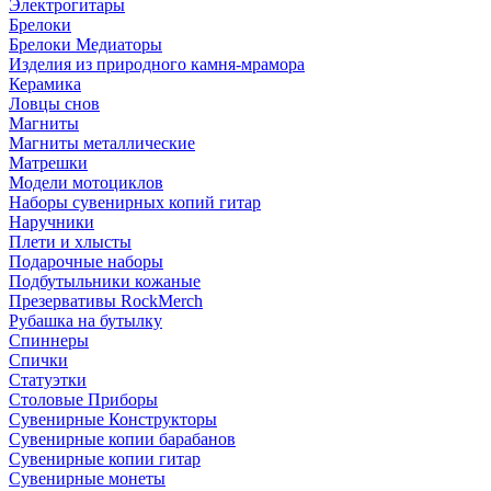
Электрогитары
Брелоки
Брелоки Медиаторы
Изделия из природного камня-мрамора
Керамика
Ловцы снов
Магниты
Магниты металлические
Матрешки
Модели мотоциклов
Наборы сувенирных копий гитар
Наручники
Плети и хлысты
Подарочные наборы
Подбутыльники кожаные
Презервативы RockMerch
Рубашка на бутылку
Спиннеры
Спички
Статуэтки
Столовые Приборы
Сувенирные Конструкторы
Сувенирные копии барабанов
Сувенирные копии гитар
Сувенирные монеты