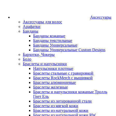
Аксессуары
Аксессуары для волос
Арафатки
Банданы
Банданы кожаные
Банданы текстильные
Банданы Универсальные
Банданы Универсальные Custom Designs
Бархотки, Чокеры
Боло
Браслеты и напульсники
Напульсники плотные
Браслеты стальные с гравировкой
Браслеты RockMerch с вышивкой
Браслеты алюминиевые
Браслеты железные
Браслеты и напульсники кожаные Тролль
Гнет Ель
Браслеты из легированной стали
Браслеты из мягкой кожи
Браслеты из натуральной кожи
Браслеты из натуральной кожи RW