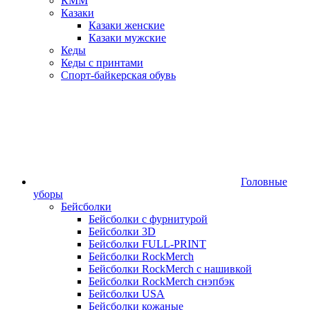
КММ
Казаки
Казаки женские
Казаки мужские
Кеды
Кеды с принтами
Спорт-байкерская обувь
Головные
уборы
Бейсболки
Бейсболки с фурнитурой
Бейсболки 3D
Бейсболки FULL-PRINT
Бейсболки RockMerch
Бейсболки RockMerch с нашивкой
Бейсболки RockMerch снэпбэк
Бейсболки USA
Бейсболки кожаные