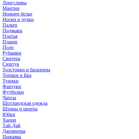
Лонгсливы
Мантии
Нижнее белье
Носки и чулки
Пальто
Пиджаки
Платья
Плащи
Поло
Рубашки
Свитера
Сюртук
Толстовки и балахоны
Топики и Бра
Туники
Фартуки
Футболки
Чапсы
Шотландская одежда
Штаны и шорты
Юбки
Хаори
Тай-Дай
Джемперы
Пижамы