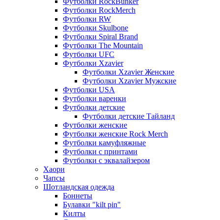
Футболки RockBunker
Футболки RockMerch
Футболки RW
Футболки Skulbone
Футболки Spiral Brand
Футболки The Mountain
Футболки UFC
Футболки Xzavier
Футболки Xzavier Женские
Футболки Xzavier Мужские
Футболки USA
Футболки варенки
Футболки детские
Футболки детские Тайланд
Футболки женские
Футболки женские Rock Merch
Футболки камуфляжные
Футболки с принтами
Футболки с эквалайзером
Хаори
Чапсы
Шотландская одежда
Боннеты
Булавки "kilt pin"
Килты