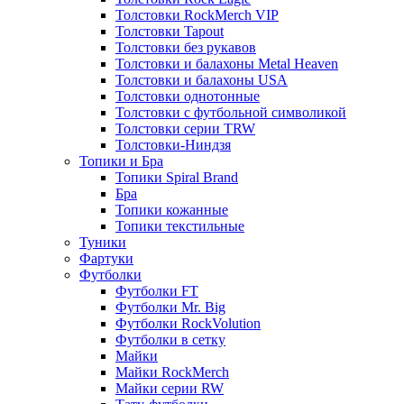
Толстовки RockMerch VIP
Толстовки Tapout
Толстовки без рукавов
Толстовки и балахоны Metal Heaven
Толстовки и балахоны USA
Толстовки однотонные
Толстовки с футбольной символикой
Толстовки серии TRW
Толстовки-Ниндзя
Топики и Бра
Топики Spiral Brand
Бра
Топики кожанные
Топики текстильные
Туники
Фартуки
Футболки
Футболки FT
Футболки Mr. Big
Футболки RockVolution
Футболки в сетку
Майки
Майки RockMerch
Майки серии RW