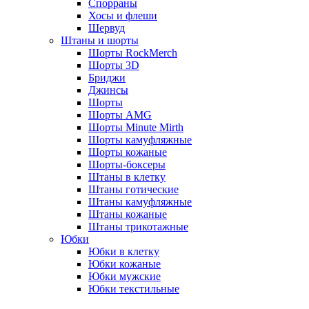
Спорраны
Хосы и флеши
Шервуд
Штаны и шорты
Шорты RockMerch
Шорты 3D
Бриджи
Джинсы
Шорты
Шорты AMG
Шорты Minute Mirth
Шорты камуфляжные
Шорты кожаные
Шорты-боксеры
Штаны в клетку
Штаны готические
Штаны камуфляжные
Штаны кожаные
Штаны трикотажные
Юбки
Юбки в клетку
Юбки кожаные
Юбки мужские
Юбки текстильные