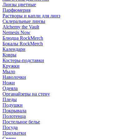
Линзы цветные
Парфюмерия
Растворы и капли для линз
Склеральные линзы
Alchemy the Vault
Nemesis Now
Блюдца RockMerch
Бокалы RockMerch
Календари
Ковры
Костеры-подставки
Кружки
Мыло
Наволочки
Ножи
Одеяла
Органайзеры на стену
Пледы
Подушки
Покрывала
Полотенца
Постельное белье
Посуда
Прихватки
Свечи