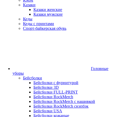
КММ
Казаки
Казаки женские
Казаки мужские
Кеды
Кеды с принтами
Спорт-байкерская обувь
Головные
уборы
Бейсболки
Бейсболки с фурнитурой
Бейсболки 3D
Бейсболки FULL-PRINT
Бейсболки RockMerch
Бейсболки RockMerch с нашивкой
Бейсболки RockMerch снэпбэк
Бейсболки USA
Бейсболки кожаные