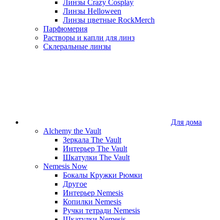
Линзы Crazy Cosplay
Линзы Helloween
Линзы цветные RockMerch
Парфюмерия
Растворы и капли для линз
Склеральные линзы
Для дома
Alchemy the Vault
Зеркала The Vault
Интерьер The Vault
Шкатулки The Vault
Nemesis Now
Бокалы Кружки Рюмки
Другое
Интерьер Nemesis
Копилки Nemesis
Ручки тетради Nemesis
Шкатулки Nemesis