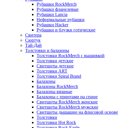
Рубашки RockMerch
Рубашки фланелевые
Рубашки Lancia
Неформальные рубашки
Рубашки Hacker
Рубашки и блузки готические
Свитера
Сюртук
Тай-Дай
Толстовки и балахоны
Толстовки RockMerch с вышивкой
Толстовки детские
Свитшоты детские
Толстовки ART
Толстовки Spiral Brand
Балахоны
Балахоны RockMerch
Балахоны вязаные
Балахоны с принтами на спине
Свитшоты RockMerch женские
Свитшоты RockMerch мужские
Свитшоты дышащие на флисовой основе
Толстовки
Толстовки Hot Rock
Толстовки Rock Eagle