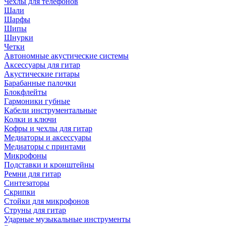
Чехлы для телефонов
Шали
Шарфы
Шипы
Шнурки
Четки
Автономные акустические системы
Аксессуары для гитар
Акустические гитары
Барабанные палочки
Блокфлейты
Гармоники губные
Кабели инструментальные
Колки и ключи
Кофры и чехлы для гитар
Медиаторы и аксессуары
Медиаторы с принтами
Микрофоны
Подставки и кронштейны
Ремни для гитар
Синтезаторы
Скрипки
Стойки для микрофонов
Струны для гитар
Ударные музыкальные инструменты