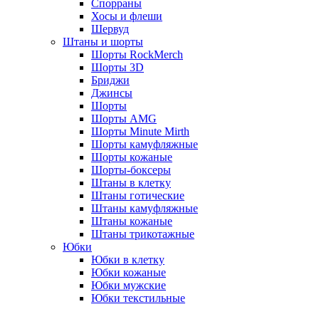
Спорраны
Хосы и флеши
Шервуд
Штаны и шорты
Шорты RockMerch
Шорты 3D
Бриджи
Джинсы
Шорты
Шорты AMG
Шорты Minute Mirth
Шорты камуфляжные
Шорты кожаные
Шорты-боксеры
Штаны в клетку
Штаны готические
Штаны камуфляжные
Штаны кожаные
Штаны трикотажные
Юбки
Юбки в клетку
Юбки кожаные
Юбки мужские
Юбки текстильные