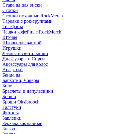
Стаканы для виски
Стопки
Стопки походные RockMerch
Тарелки с рок-группами
Телефоны
Чашки кофейные RockMerch
Шторы
Шторы для ванной
Игрушки
Лампы и светильники
Диффузоры и Спреи
Аксессуары для волос
Арафатки
Банданы
Бархотки, Чокеры
Боло
Браслеты и напульсники
Броши
Броши Oksibrooch
Галстуки
Жетоны
Заклепки
Зеркала карманные
Значки