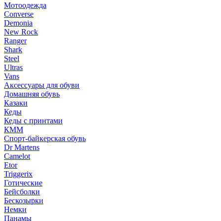
Мотоодежда
Converse
Demonia
New Rock
Ranger
Shark
Steel
Ultras
Vans
Аксессуары для обуви
Домашняя обувь
Казаки
Кеды
Кеды с принтами
КММ
Спорт-байкерская обувь
Dr Martens
Camelot
Etor
Triggerix
Готические
Бейсболки
Бескозырки
Немки
Панамы