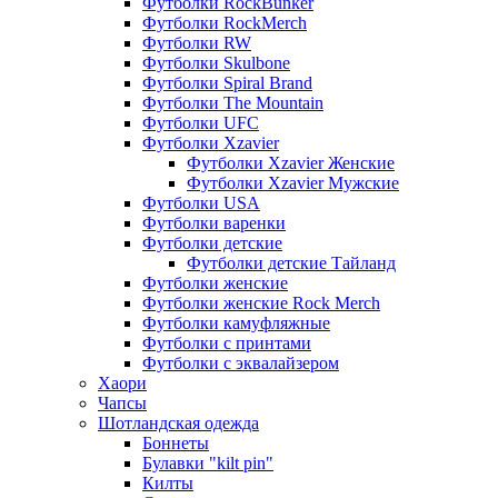
Футболки RockBunker
Футболки RockMerch
Футболки RW
Футболки Skulbone
Футболки Spiral Brand
Футболки The Mountain
Футболки UFC
Футболки Xzavier
Футболки Xzavier Женские
Футболки Xzavier Мужские
Футболки USA
Футболки варенки
Футболки детские
Футболки детские Тайланд
Футболки женские
Футболки женские Rock Merch
Футболки камуфляжные
Футболки с принтами
Футболки с эквалайзером
Хаори
Чапсы
Шотландская одежда
Боннеты
Булавки "kilt pin"
Килты