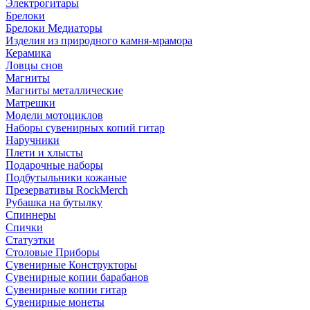
Электрогитары
Брелоки
Брелоки Медиаторы
Изделия из природного камня-мрамора
Керамика
Ловцы снов
Магниты
Магниты металлические
Матрешки
Модели мотоциклов
Наборы сувенирных копий гитар
Наручники
Плети и хлысты
Подарочные наборы
Подбутыльники кожаные
Презервативы RockMerch
Рубашка на бутылку
Спиннеры
Спички
Статуэтки
Столовые Приборы
Сувенирные Конструкторы
Сувенирные копии барабанов
Сувенирные копии гитар
Сувенирные монеты