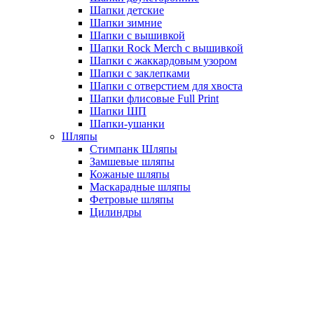
Шапки детские
Шапки зимние
Шапки с вышивкой
Шапки Rock Merch с вышивкой
Шапки с жаккардовым узором
Шапки с заклепками
Шапки с отверстием для хвоста
Шапки флисовые Full Print
Шапки ШП
Шапки-ушанки
Шляпы
Стимпанк Шляпы
Замшевые шляпы
Кожаные шляпы
Маскарадные шляпы
Фетровые шляпы
Цилиндры