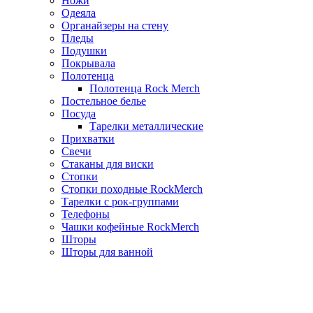
Ножи
Одеяла
Органайзеры на стену
Пледы
Подушки
Покрывала
Полотенца
Полотенца Rock Merch
Постельное белье
Посуда
Тарелки металлические
Прихватки
Свечи
Стаканы для виски
Стопки
Стопки походные RockMerch
Тарелки с рок-группами
Телефоны
Чашки кофейные RockMerch
Шторы
Шторы для ванной