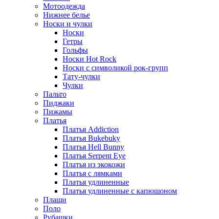
Мотоодежда
Нижнее белье
Носки и чулки
Носки
Гетры
Гольфы
Носки Hot Rock
Носки с символикой рок-групп
Тату-чулки
Чулки
Пальто
Пиджаки
Пижамы
Платья
Платья Addiction
Платья Bukebuky
Платья Hell Bunny
Платья Serpent Eye
Платья из экокожи
Платья с лямками
Платья удлиненные
Платья удлиненные с капюшоном
Плащи
Поло
Рубашки