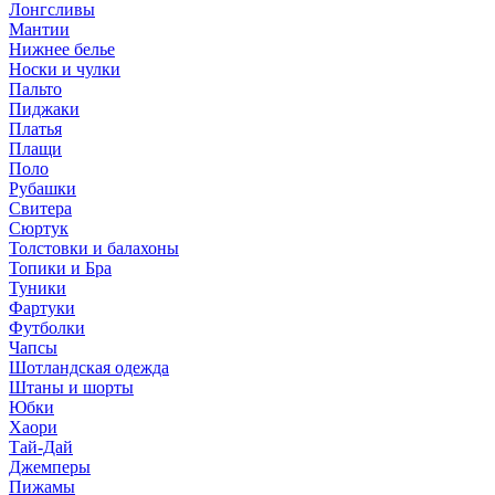
Лонгсливы
Мантии
Нижнее белье
Носки и чулки
Пальто
Пиджаки
Платья
Плащи
Поло
Рубашки
Свитера
Сюртук
Толстовки и балахоны
Топики и Бра
Туники
Фартуки
Футболки
Чапсы
Шотландская одежда
Штаны и шорты
Юбки
Хаори
Тай-Дай
Джемперы
Пижамы