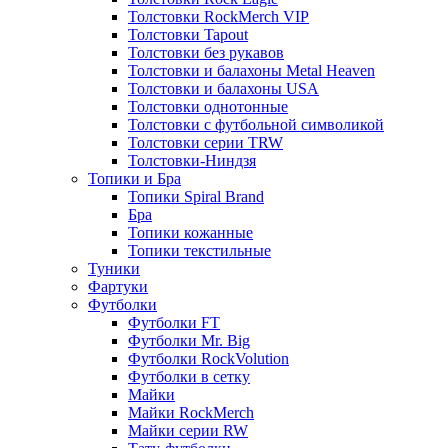
Толстовки RockMerch VIP
Толстовки Tapout
Толстовки без рукавов
Толстовки и балахоны Metal Heaven
Толстовки и балахоны USA
Толстовки однотонные
Толстовки с футбольной символикой
Толстовки серии TRW
Толстовки-Ниндзя
Топики и Бра
Топики Spiral Brand
Бра
Топики кожанные
Топики текстильные
Туники
Фартуки
Футболки
Футболки FT
Футболки Mr. Big
Футболки RockVolution
Футболки в сетку
Майки
Майки RockMerch
Майки серии RW