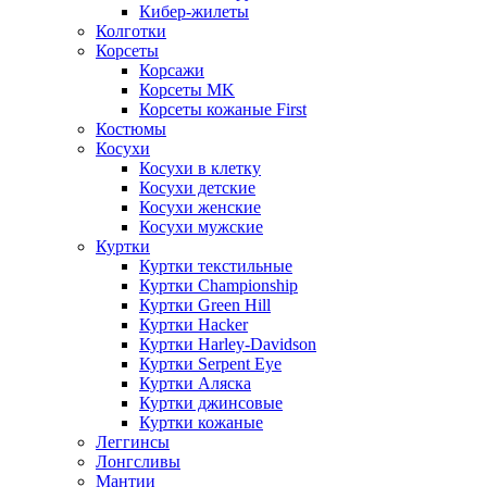
Кибер-жилеты
Колготки
Корсеты
Корсажи
Корсеты MK
Корсеты кожаные First
Костюмы
Косухи
Косухи в клетку
Косухи детские
Косухи женские
Косухи мужские
Куртки
Куртки текстильные
Куртки Championship
Куртки Green Hill
Куртки Hacker
Куртки Harley-Davidson
Куртки Serpent Eye
Куртки Аляска
Куртки джинсовые
Куртки кожаные
Леггинсы
Лонгсливы
Мантии