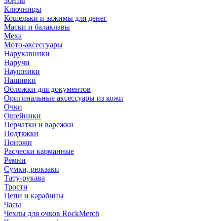
Зонты
Ключницы
Кошельки и зажимы для денег
Маски и балаклавы
Меха
Мото-аксессуары
Нарукавники
Наручи
Наушники
Нашивки
Обложки для документов
Оригинальные аксессуары из кожи
Очки
Ошейники
Перчатки и варежки
Подтяжки
Поножи
Расчески карманные
Ремни
Сумки, рюкзаки
Тату-рукава
Трости
Цепи и карабины
Часы
Чехлы для очков RockMerch