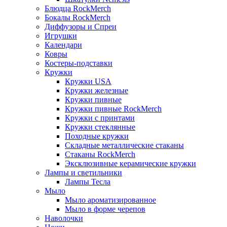
Блюдца RockMerch
Бокалы RockMerch
Диффузоры и Спреи
Игрушки
Календари
Ковры
Костеры-подставки
Кружки
Кружки USA
Кружки железные
Кружки пивные
Кружки пивные RockMerch
Кружки с принтами
Кружки стеклянные
Походные кружки
Складные металлические стаканы
Стаканы RockMerch
Эксклюзивные керамические кружки
Лампы и светильники
Лампы Тесла
Мыло
Мыло ароматизированное
Мыло в форме черепов
Наволочки