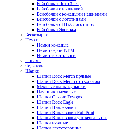
Бейсболки Лига Звезд
Бейсболки с вышивкой
Бейсболки с кожаными нашивками
Бейсболки с логотипами
Бейсболки с ПВХ логотипом
Бейсболки Экокожа
Бескозырки
Немки
Немки кожаные
Немки серии NEM
Немки текстильные
Панамы
Фуражки
Шапки
Шапки Rock Merch прямые
Шапки Rock Merch с отворотом
Меховые шапки-ушанки
Наушники меховые
Шапки Custom Designs
Шапки Rock Eagle
Шапки Виллевалки
Шапки Виллевалки Full Print
Шапки Виллевалки универсальные
Шапки вязаные
Шапки двухсторонние