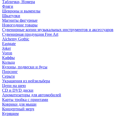
Таблички, Номера
Фляги
Шевроны и вымпелы
Шкатулки
Магниты фигурные
Новогодние товары
Сувенирные копии музыкальных инструментов и аксессуаров
Сувенирная продукция Free Art
Alchemy Gothic
Eastgate
Joker
Voron
Каффы
Кольца
Кулоны, подвески и бусы
Пирсинг
Серьги
Украшения из нейзильбера
Цепи на шею
CD и DVD диски
Ароматизаторы для автомобилей
Карты тройка с принтами
Коврики для мыши
Концертный мерч
Курящим