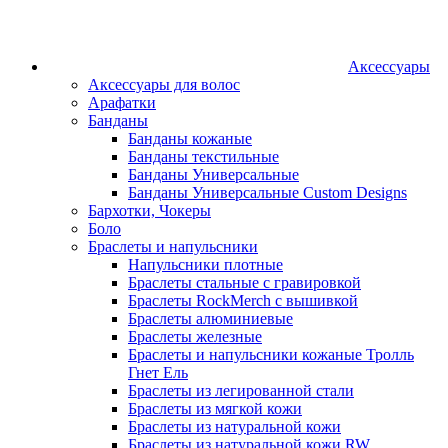
Аксессуары
Аксессуары для волос
Арафатки
Банданы
Банданы кожаные
Банданы текстильные
Банданы Универсальные
Банданы Универсальные Custom Designs
Бархотки, Чокеры
Боло
Браслеты и напульсники
Напульсники плотные
Браслеты стальные с гравировкой
Браслеты RockMerch с вышивкой
Браслеты алюминиевые
Браслеты железные
Браслеты и напульсники кожаные Тролль
Гнет Ель
Браслеты из легированной стали
Браслеты из мягкой кожи
Браслеты из натуральной кожи
Браслеты из натуральной кожи RW