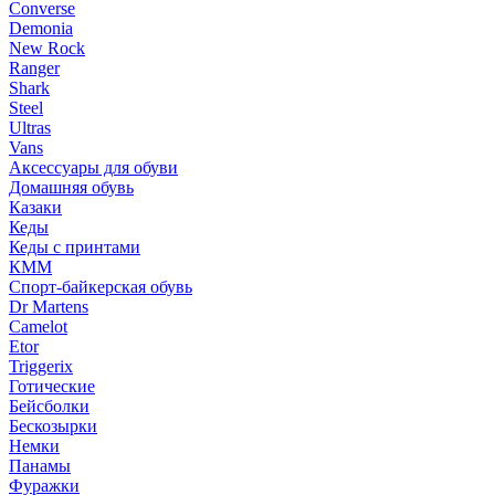
Converse
Demonia
New Rock
Ranger
Shark
Steel
Ultras
Vans
Аксессуары для обуви
Домашняя обувь
Казаки
Кеды
Кеды с принтами
КММ
Спорт-байкерская обувь
Dr Martens
Camelot
Etor
Triggerix
Готические
Бейсболки
Бескозырки
Немки
Панамы
Фуражки