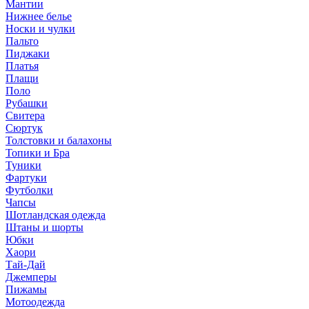
Мантии
Нижнее белье
Носки и чулки
Пальто
Пиджаки
Платья
Плащи
Поло
Рубашки
Свитера
Сюртук
Толстовки и балахоны
Топики и Бра
Туники
Фартуки
Футболки
Чапсы
Шотландская одежда
Штаны и шорты
Юбки
Хаори
Тай-Дай
Джемперы
Пижамы
Мотоодежда