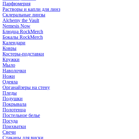
Парфюмерия
Растворы и капли для линз
Склеральные линзы
Alchemy the Vault
Nemesis Now
Блюдца RockMerch
Бокалы RockMerch
Календари
Ковры
Костеры-подставки
Кружки
Мыло
Наволочки
Ножи
Одеяла
Органайзеры на стену
Пледы
Подушки
Покрывала
Полотенца
Постельное белье
Посуда
Прихватки
Свечи
Стаканы для виски