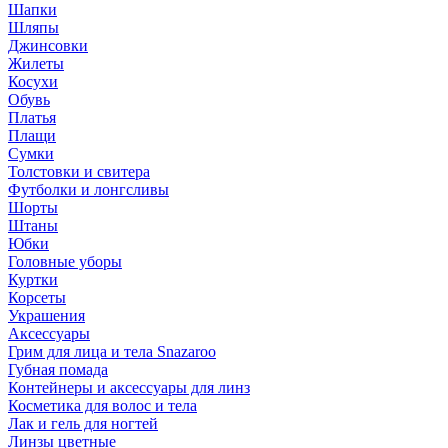
Шапки
Шляпы
Джинсовки
Жилеты
Косухи
Обувь
Платья
Плащи
Сумки
Толстовки и свитера
Футболки и лонгсливы
Шорты
Штаны
Юбки
Головные уборы
Куртки
Корсеты
Украшения
Аксессуары
Грим для лица и тела Snazaroo
Губная помада
Контейнеры и аксессуары для линз
Косметика для волос и тела
Лак и гель для ногтей
Линзы цветные