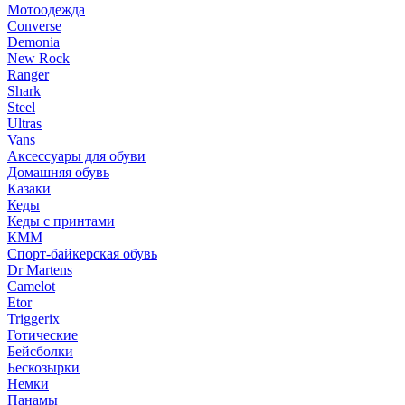
Мотоодежда
Converse
Demonia
New Rock
Ranger
Shark
Steel
Ultras
Vans
Аксессуары для обуви
Домашняя обувь
Казаки
Кеды
Кеды с принтами
КММ
Спорт-байкерская обувь
Dr Martens
Camelot
Etor
Triggerix
Готические
Бейсболки
Бескозырки
Немки
Панамы