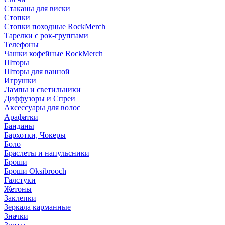
Стаканы для виски
Стопки
Стопки походные RockMerch
Тарелки с рок-группами
Телефоны
Чашки кофейные RockMerch
Шторы
Шторы для ванной
Игрушки
Лампы и светильники
Диффузоры и Спреи
Аксессуары для волос
Арафатки
Банданы
Бархотки, Чокеры
Боло
Браслеты и напульсники
Броши
Броши Oksibrooch
Галстуки
Жетоны
Заклепки
Зеркала карманные
Значки