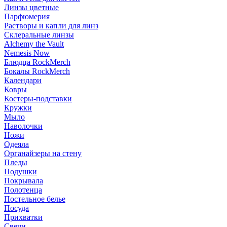
Линзы цветные
Парфюмерия
Растворы и капли для линз
Склеральные линзы
Alchemy the Vault
Nemesis Now
Блюдца RockMerch
Бокалы RockMerch
Календари
Ковры
Костеры-подставки
Кружки
Мыло
Наволочки
Ножи
Одеяла
Органайзеры на стену
Пледы
Подушки
Покрывала
Полотенца
Постельное белье
Посуда
Прихватки
Свечи