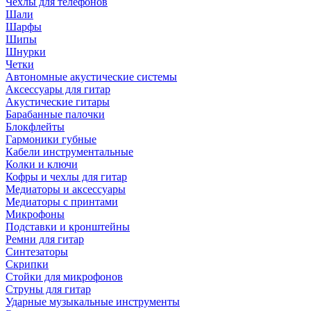
Чехлы для телефонов
Шали
Шарфы
Шипы
Шнурки
Четки
Автономные акустические системы
Аксессуары для гитар
Акустические гитары
Барабанные палочки
Блокфлейты
Гармоники губные
Кабели инструментальные
Колки и ключи
Кофры и чехлы для гитар
Медиаторы и аксессуары
Медиаторы с принтами
Микрофоны
Подставки и кронштейны
Ремни для гитар
Синтезаторы
Скрипки
Стойки для микрофонов
Струны для гитар
Ударные музыкальные инструменты