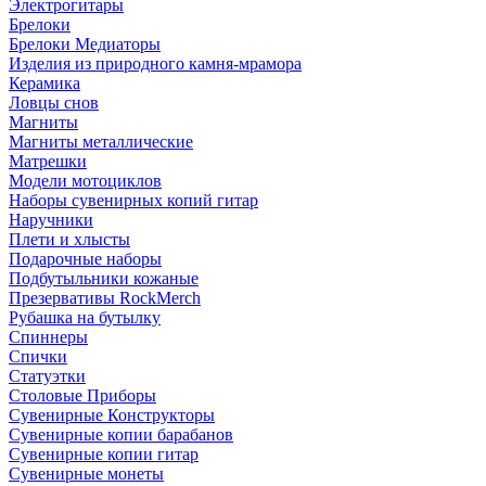
Электрогитары
Брелоки
Брелоки Медиаторы
Изделия из природного камня-мрамора
Керамика
Ловцы снов
Магниты
Магниты металлические
Матрешки
Модели мотоциклов
Наборы сувенирных копий гитар
Наручники
Плети и хлысты
Подарочные наборы
Подбутыльники кожаные
Презервативы RockMerch
Рубашка на бутылку
Спиннеры
Спички
Статуэтки
Столовые Приборы
Сувенирные Конструкторы
Сувенирные копии барабанов
Сувенирные копии гитар
Сувенирные монеты