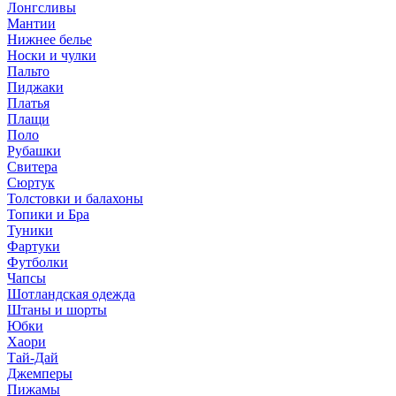
Лонгсливы
Мантии
Нижнее белье
Носки и чулки
Пальто
Пиджаки
Платья
Плащи
Поло
Рубашки
Свитера
Сюртук
Толстовки и балахоны
Топики и Бра
Туники
Фартуки
Футболки
Чапсы
Шотландская одежда
Штаны и шорты
Юбки
Хаори
Тай-Дай
Джемперы
Пижамы