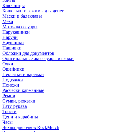
Зонты
Ключницы
Кошельки и зажимы для денег
Маски и балаклавы
Меха
Мото-аксессуары
Нарукавники
Наручи
Наушники
Нашивки
Обложки для документов
Оригинальные аксессуары из кожи
Очки
Ошейники
Перчатки и варежки
Подтяжки
Поножи
Расчески карманные
Ремни
Сумки, рюкзаки
Тату-рукава
Трости
Цепи и карабины
Часы
Чехлы для очков RockMerch