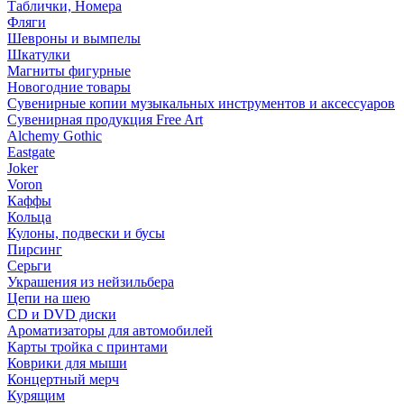
Таблички, Номера
Фляги
Шевроны и вымпелы
Шкатулки
Магниты фигурные
Новогодние товары
Сувенирные копии музыкальных инструментов и аксессуаров
Сувенирная продукция Free Art
Alchemy Gothic
Eastgate
Joker
Voron
Каффы
Кольца
Кулоны, подвески и бусы
Пирсинг
Серьги
Украшения из нейзильбера
Цепи на шею
CD и DVD диски
Ароматизаторы для автомобилей
Карты тройка с принтами
Коврики для мыши
Концертный мерч
Курящим