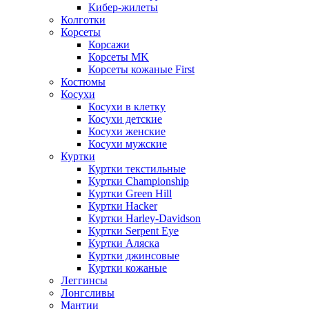
Кибер-жилеты
Колготки
Корсеты
Корсажи
Корсеты MK
Корсеты кожаные First
Костюмы
Косухи
Косухи в клетку
Косухи детские
Косухи женские
Косухи мужские
Куртки
Куртки текстильные
Куртки Championship
Куртки Green Hill
Куртки Hacker
Куртки Harley-Davidson
Куртки Serpent Eye
Куртки Аляска
Куртки джинсовые
Куртки кожаные
Леггинсы
Лонгсливы
Мантии