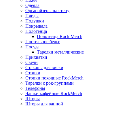
Ножи
Одеяла
Органайзеры на стену
Пледы
Подушки
Покрывала
Полотенца
Полотенца Rock Merch
Постельное белье
Посуда
Тарелки металлические
Прихватки
Свечи
Стаканы для виски
Стопки
Стопки походные RockMerch
Тарелки с рок-группами
Телефоны
Чашки кофейные RockMerch
Шторы
Шторы для ванной