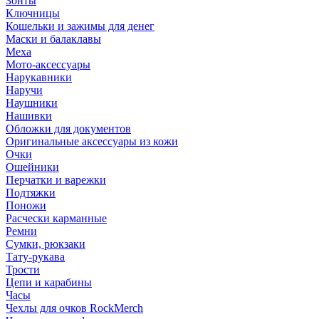
Зонты
Ключницы
Кошельки и зажимы для денег
Маски и балаклавы
Меха
Мото-аксессуары
Нарукавники
Наручи
Наушники
Нашивки
Обложки для документов
Оригинальные аксессуары из кожи
Очки
Ошейники
Перчатки и варежки
Подтяжки
Поножи
Расчески карманные
Ремни
Сумки, рюкзаки
Тату-рукава
Трости
Цепи и карабины
Часы
Чехлы для очков RockMerch