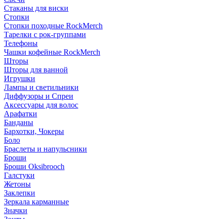
Стаканы для виски
Стопки
Стопки походные RockMerch
Тарелки с рок-группами
Телефоны
Чашки кофейные RockMerch
Шторы
Шторы для ванной
Игрушки
Лампы и светильники
Диффузоры и Спреи
Аксессуары для волос
Арафатки
Банданы
Бархотки, Чокеры
Боло
Браслеты и напульсники
Броши
Броши Oksibrooch
Галстуки
Жетоны
Заклепки
Зеркала карманные
Значки