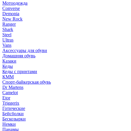
Мотоодежда
Converse
Demonia
New Rock
Ranger
Shark
Steel
Ultras
Vans
Аксессуары для обуви
Домашняя обувь
Казаки
Кеды
Кеды с принтами
КММ
Спорт-байкерская обувь
Dr Martens
Camelot
Etor
Triggerix
Готические
Бейсболки
Бескозырки
Немки
Панамы