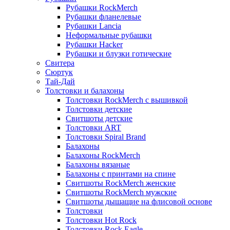
Рубашки RockMerch
Рубашки фланелевые
Рубашки Lancia
Неформальные рубашки
Рубашки Hacker
Рубашки и блузки готические
Свитера
Сюртук
Тай-Дай
Толстовки и балахоны
Толстовки RockMerch с вышивкой
Толстовки детские
Свитшоты детские
Толстовки ART
Толстовки Spiral Brand
Балахоны
Балахоны RockMerch
Балахоны вязаные
Балахоны с принтами на спине
Свитшоты RockMerch женские
Свитшоты RockMerch мужские
Свитшоты дышащие на флисовой основе
Толстовки
Толстовки Hot Rock
Толстовки Rock Eagle