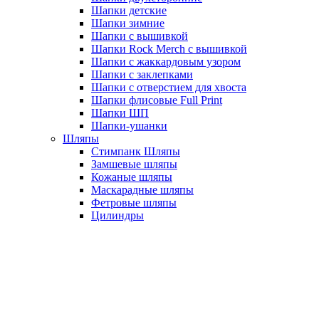
Шапки детские
Шапки зимние
Шапки с вышивкой
Шапки Rock Merch с вышивкой
Шапки с жаккардовым узором
Шапки с заклепками
Шапки с отверстием для хвоста
Шапки флисовые Full Print
Шапки ШП
Шапки-ушанки
Шляпы
Стимпанк Шляпы
Замшевые шляпы
Кожаные шляпы
Маскарадные шляпы
Фетровые шляпы
Цилиндры