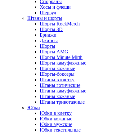
Спорраны
Хосы и флеши
Шервуд
Штаны и шорты
Шорты RockMerch
Шорты 3D
Бриджи
Джинсы
Шорты
Шорты AMG
Шорты Minute Mirth
Шорты камуфляжные
Шорты кожаные
Шорты-боксеры
Штаны в клетку
Штаны готические
Штаны камуфляжные
Штаны кожаные
Штаны трикотажные
Юбки
Юбки в клетку
Юбки кожаные
Юбки мужские
Юбки текстильные