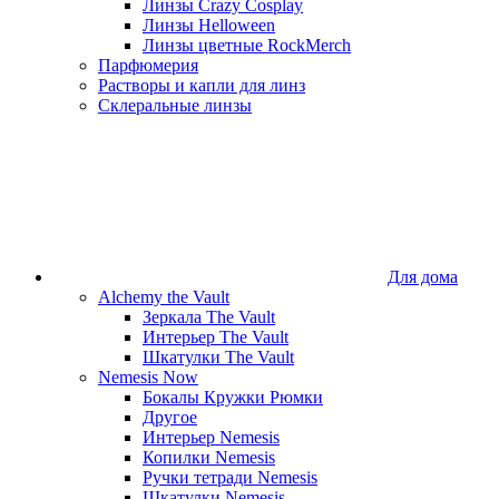
Линзы Crazy Cosplay
Линзы Helloween
Линзы цветные RockMerch
Парфюмерия
Растворы и капли для линз
Склеральные линзы
Для дома
Alchemy the Vault
Зеркала The Vault
Интерьер The Vault
Шкатулки The Vault
Nemesis Now
Бокалы Кружки Рюмки
Другое
Интерьер Nemesis
Копилки Nemesis
Ручки тетради Nemesis
Шкатулки Nemesis