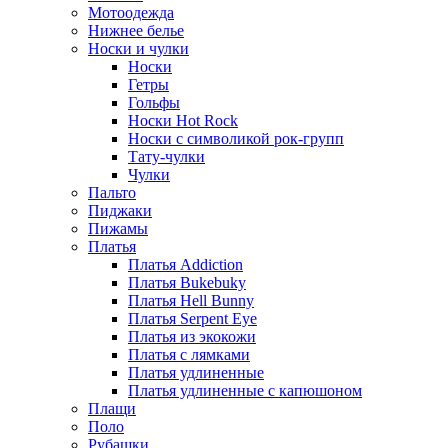
Мотоодежда
Нижнее белье
Носки и чулки
Носки
Гетры
Гольфы
Носки Hot Rock
Носки с символикой рок-групп
Тату-чулки
Чулки
Пальто
Пиджаки
Пижамы
Платья
Платья Addiction
Платья Bukebuky
Платья Hell Bunny
Платья Serpent Eye
Платья из экокожи
Платья с лямками
Платья удлиненные
Платья удлиненные с капюшоном
Плащи
Поло
Рубашки