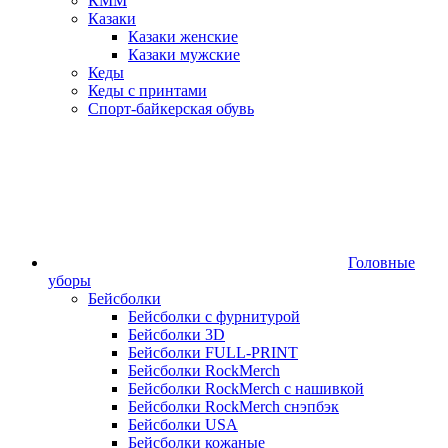
КММ
Казаки
Казаки женские
Казаки мужские
Кеды
Кеды с принтами
Спорт-байкерская обувь
Головные
уборы
Бейсболки
Бейсболки с фурнитурой
Бейсболки 3D
Бейсболки FULL-PRINT
Бейсболки RockMerch
Бейсболки RockMerch с нашивкой
Бейсболки RockMerch снэпбэк
Бейсболки USA
Бейсболки кожаные