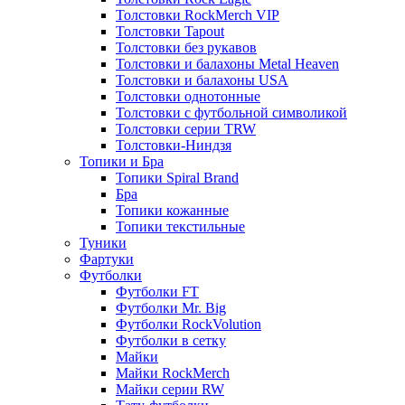
Толстовки RockMerch VIP
Толстовки Tapout
Толстовки без рукавов
Толстовки и балахоны Metal Heaven
Толстовки и балахоны USA
Толстовки однотонные
Толстовки с футбольной символикой
Толстовки серии TRW
Толстовки-Ниндзя
Топики и Бра
Топики Spiral Brand
Бра
Топики кожанные
Топики текстильные
Туники
Фартуки
Футболки
Футболки FT
Футболки Mr. Big
Футболки RockVolution
Футболки в сетку
Майки
Майки RockMerch
Майки серии RW