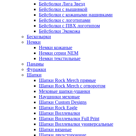
Бейсболки Лига Звезд
Бейсболки с вышивкой
Бейсболки с кожаными нашивками
Бейсболки с логотипами
Бейсболки с ПВХ логотипом
Бейсболки Экокожа
Бескозырки
Немки
Немки кожаные
Немки серии NEM
Немки текстильные
Панамы
Фуражки
Шапки
Шапки Rock Merch прямые
Шапки Rock Merch с отворотом
Меховые шапки-ушанки
Наушники меховые
Шапки Custom Designs
Шапки Rock Eagle
Шапки Виллевалки
Шапки Виллевалки Full Print
Шапки Виллевалки универсальные
Шапки вязаные
Шапки двухсторонние