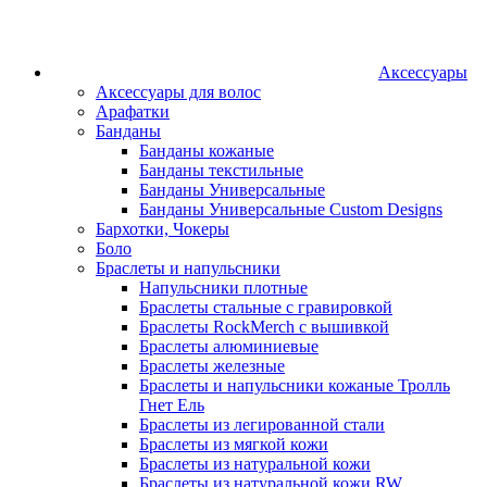
Аксессуары
Аксессуары для волос
Арафатки
Банданы
Банданы кожаные
Банданы текстильные
Банданы Универсальные
Банданы Универсальные Custom Designs
Бархотки, Чокеры
Боло
Браслеты и напульсники
Напульсники плотные
Браслеты стальные с гравировкой
Браслеты RockMerch с вышивкой
Браслеты алюминиевые
Браслеты железные
Браслеты и напульсники кожаные Тролль
Гнет Ель
Браслеты из легированной стали
Браслеты из мягкой кожи
Браслеты из натуральной кожи
Браслеты из натуральной кожи RW