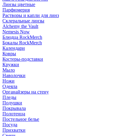
Линзы цветные
Парфюмерия
Растворы и капли для линз
Склеральные линзы
Alchemy the Vault
Nemesis Now
Блюдца RockMerch
Бокалы RockMerch
Календари
Ковры
Костеры-подставки
Кружки
Мыло
Наволочки
Ножи
Одеяла
Органайзеры на стену
Пледы
Подушки
Покрывала
Полотенца
Постельное белье
Посуда
Прихватки
Свечи