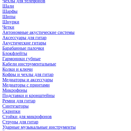
Чехлы для телефонов
Шали
Шарфы
Шипы
Шнурки
Четки
Автономные акустические системы
Аксессуары для гитар
Акустические гитары
Барабанные палочки
Блокфлейты
Гармоники губные
Кабели инструментальные
Колки и ключи
Кофры и чехлы для гитар
Медиаторы и аксессуары
Медиаторы с принтами
Микрофоны
Подставки и кронштейны
Ремни для гитар
Синтезаторы
Скрипки
Стойки для микрофонов
Струны для гитар
Ударные музыкальные инструменты