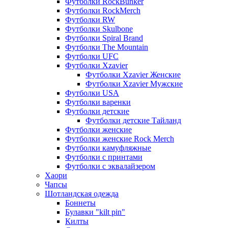
Футболки RockBunker
Футболки RockMerch
Футболки RW
Футболки Skulbone
Футболки Spiral Brand
Футболки The Mountain
Футболки UFC
Футболки Xzavier
Футболки Xzavier Женские
Футболки Xzavier Мужские
Футболки USA
Футболки варенки
Футболки детские
Футболки детские Тайланд
Футболки женские
Футболки женские Rock Merch
Футболки камуфляжные
Футболки с принтами
Футболки с эквалайзером
Хаори
Чапсы
Шотландская одежда
Боннеты
Булавки "kilt pin"
Килты