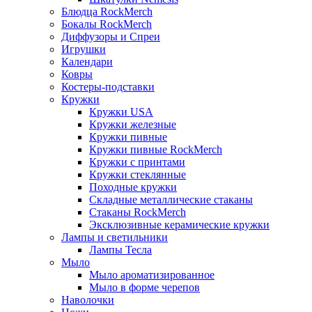
Блюдца RockMerch
Бокалы RockMerch
Диффузоры и Спреи
Игрушки
Календари
Ковры
Костеры-подставки
Кружки
Кружки USA
Кружки железные
Кружки пивные
Кружки пивные RockMerch
Кружки с принтами
Кружки стеклянные
Походные кружки
Складные металлические стаканы
Стаканы RockMerch
Эксклюзивные керамические кружки
Лампы и светильники
Лампы Тесла
Мыло
Мыло ароматизированное
Мыло в форме черепов
Наволочки