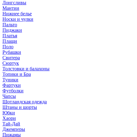
Лонгсливы
Мантии
Нижнее белье
Носки и чулки
Пальто
Пиджаки
Платья
Плащи
Поло
Рубашки
Свитера
Сюртук
Толстовки и балахоны
Топики и Бра
Туники
Фартуки
Футболки
Чапсы
Шотландская одежда
Штаны и шорты
Юбки
Хаори
Тай-Дай
Джемперы
Пижамы