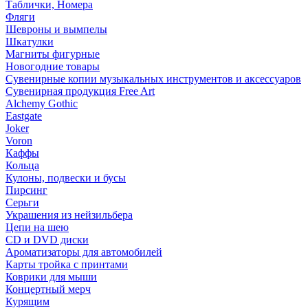
Таблички, Номера
Фляги
Шевроны и вымпелы
Шкатулки
Магниты фигурные
Новогодние товары
Сувенирные копии музыкальных инструментов и аксессуаров
Сувенирная продукция Free Art
Alchemy Gothic
Eastgate
Joker
Voron
Каффы
Кольца
Кулоны, подвески и бусы
Пирсинг
Серьги
Украшения из нейзильбера
Цепи на шею
CD и DVD диски
Ароматизаторы для автомобилей
Карты тройка с принтами
Коврики для мыши
Концертный мерч
Курящим