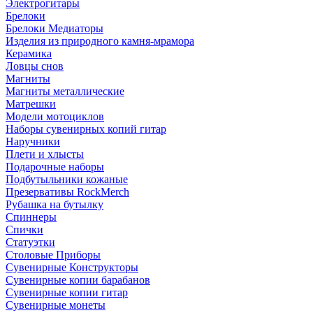
Электрогитары
Брелоки
Брелоки Медиаторы
Изделия из природного камня-мрамора
Керамика
Ловцы снов
Магниты
Магниты металлические
Матрешки
Модели мотоциклов
Наборы сувенирных копий гитар
Наручники
Плети и хлысты
Подарочные наборы
Подбутыльники кожаные
Презервативы RockMerch
Рубашка на бутылку
Спиннеры
Спички
Статуэтки
Столовые Приборы
Сувенирные Конструкторы
Сувенирные копии барабанов
Сувенирные копии гитар
Сувенирные монеты