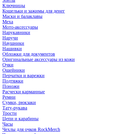
Зонты
Ключницы
Кошельки и зажимы для денег
Маски и балаклавы
Меха
Мото-аксессуары
Нарукавники
Наручи
Наушники
Нашивки
Обложки для документов
Оригинальные аксессуары из кожи
Очки
Ошейники
Перчатки и варежки
Подтяжки
Поножи
Расчески карманные
Ремни
Сумки, рюкзаки
Тату-рукава
Трости
Цепи и карабины
Часы
Чехлы для очков RockMerch