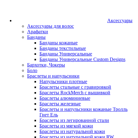
Аксессуары
Аксессуары для волос
Арафатки
Банданы
Банданы кожаные
Банданы текстильные
Банданы Универсальные
Банданы Универсальные Custom Designs
Бархотки, Чокеры
Боло
Браслеты и напульсники
Напульсники плотные
Браслеты стальные с гравировкой
Браслеты RockMerch с вышивкой
Браслеты алюминиевые
Браслеты железные
Браслеты и напульсники кожаные Тролль
Гнет Ель
Браслеты из легированной стали
Браслеты из мягкой кожи
Браслеты из натуральной кожи
Браслеты из натуральной кожи RW