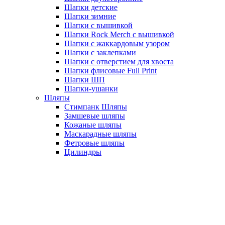
Шапки детские
Шапки зимние
Шапки с вышивкой
Шапки Rock Merch с вышивкой
Шапки с жаккардовым узором
Шапки с заклепками
Шапки с отверстием для хвоста
Шапки флисовые Full Print
Шапки ШП
Шапки-ушанки
Шляпы
Стимпанк Шляпы
Замшевые шляпы
Кожаные шляпы
Маскарадные шляпы
Фетровые шляпы
Цилиндры