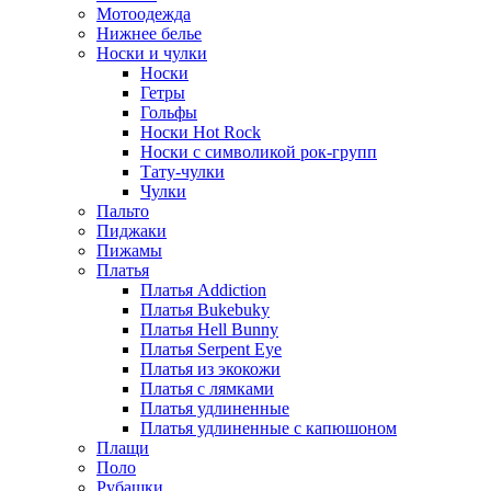
Мотоодежда
Нижнее белье
Носки и чулки
Носки
Гетры
Гольфы
Носки Hot Rock
Носки с символикой рок-групп
Тату-чулки
Чулки
Пальто
Пиджаки
Пижамы
Платья
Платья Addiction
Платья Bukebuky
Платья Hell Bunny
Платья Serpent Eye
Платья из экокожи
Платья с лямками
Платья удлиненные
Платья удлиненные с капюшоном
Плащи
Поло
Рубашки