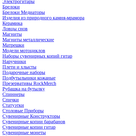
Электрогитары
Брелоки
Брелоки Медиаторы
Изделия из природного камня-мрамора
Керамика
Ловцы снов
Магниты
Магниты металлические
Матрешки
Модели мотоциклов
Наборы сувенирных копий гитар
Наручники
Плети и хлысты
Подарочные наборы
Подбутыльники кожаные
Презервативы RockMerch
Рубашка на бутылку
Спиннеры
Спички
Статуэтки
Столовые Приборы
Сувенирные Конструкторы
Сувенирные копии барабанов
Сувенирные копии гитар
Сувенирные монеты