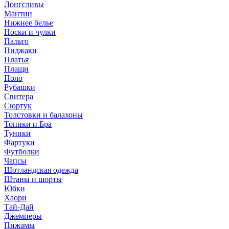
Лонгсливы
Мантии
Нижнее белье
Носки и чулки
Пальто
Пиджаки
Платья
Плащи
Поло
Рубашки
Свитера
Сюртук
Толстовки и балахоны
Топики и Бра
Туники
Фартуки
Футболки
Чапсы
Шотландская одежда
Штаны и шорты
Юбки
Хаори
Тай-Дай
Джемперы
Пижамы