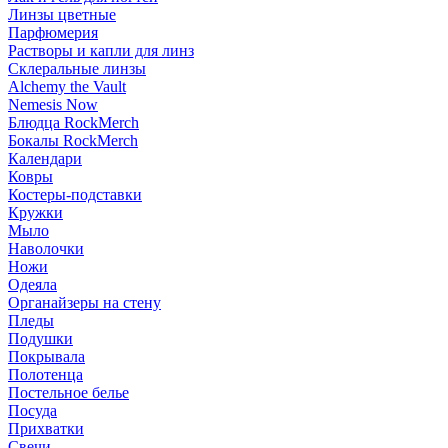
Линзы цветные
Парфюмерия
Растворы и капли для линз
Склеральные линзы
Alchemy the Vault
Nemesis Now
Блюдца RockMerch
Бокалы RockMerch
Календари
Ковры
Костеры-подставки
Кружки
Мыло
Наволочки
Ножи
Одеяла
Органайзеры на стену
Пледы
Подушки
Покрывала
Полотенца
Постельное белье
Посуда
Прихватки
Свечи