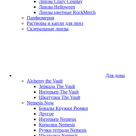
Линзы Crazy Cosplay
Линзы Helloween
Линзы цветные RockMerch
Парфюмерия
Растворы и капли для линз
Склеральные линзы
Для дома
Alchemy the Vault
Зеркала The Vault
Интерьер The Vault
Шкатулки The Vault
Nemesis Now
Бокалы Кружки Рюмки
Другое
Интерьер Nemesis
Копилки Nemesis
Ручки тетради Nemesis
Шкатулки Nemesis