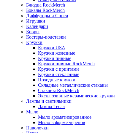
Блюдца RockMerch
Бокалы RockMerch
Диффузоры и Спреи
Игрушки
Календари
Ковры
Костеры-подставки
Кружки
Кружки USA
Кружки железные
Кружки пивные
Кружки пивные RockMerch
Кружки с принтами
Кружки стеклянные
Походные кружки
Складные металлические стаканы
Стаканы RockMerch
Эксклюзивные керамические кружки
Лампы и светильники
Лампы Тесла
Мыло
Мыло ароматизированное
Мыло в форме черепов
Наволочки