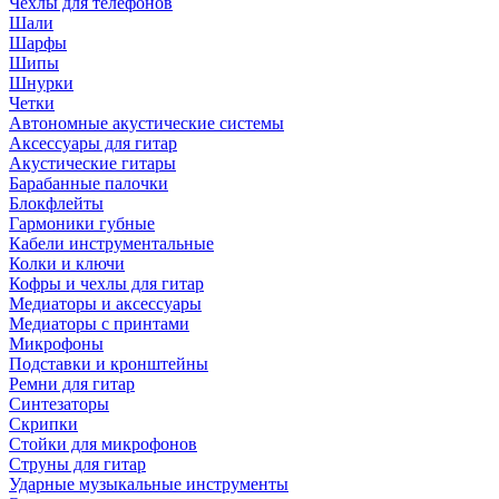
Чехлы для телефонов
Шали
Шарфы
Шипы
Шнурки
Четки
Автономные акустические системы
Аксессуары для гитар
Акустические гитары
Барабанные палочки
Блокфлейты
Гармоники губные
Кабели инструментальные
Колки и ключи
Кофры и чехлы для гитар
Медиаторы и аксессуары
Медиаторы с принтами
Микрофоны
Подставки и кронштейны
Ремни для гитар
Синтезаторы
Скрипки
Стойки для микрофонов
Струны для гитар
Ударные музыкальные инструменты