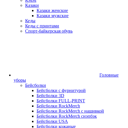
КММ
Казаки
Казаки женские
Казаки мужские
Кеды
Кеды с принтами
Спорт-байкерская обувь
Головные
уборы
Бейсболки
Бейсболки с фурнитурой
Бейсболки 3D
Бейсболки FULL-PRINT
Бейсболки RockMerch
Бейсболки RockMerch с нашивкой
Бейсболки RockMerch снэпбэк
Бейсболки USA
Бейсболки кожаные