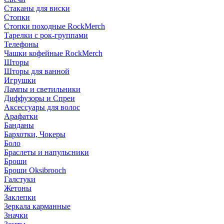
Стаканы для виски
Стопки
Стопки походные RockMerch
Тарелки с рок-группами
Телефоны
Чашки кофейные RockMerch
Шторы
Шторы для ванной
Игрушки
Лампы и светильники
Диффузоры и Спреи
Аксессуары для волос
Арафатки
Банданы
Бархотки, Чокеры
Боло
Браслеты и напульсники
Броши
Броши Oksibrooch
Галстуки
Жетоны
Заклепки
Зеркала карманные
Значки