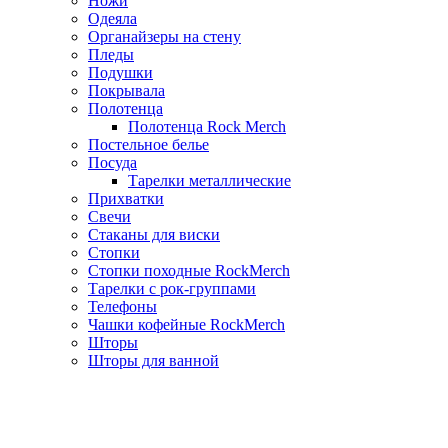
Ножи
Одеяла
Органайзеры на стену
Пледы
Подушки
Покрывала
Полотенца
Полотенца Rock Merch
Постельное белье
Посуда
Тарелки металлические
Прихватки
Свечи
Стаканы для виски
Стопки
Стопки походные RockMerch
Тарелки с рок-группами
Телефоны
Чашки кофейные RockMerch
Шторы
Шторы для ванной