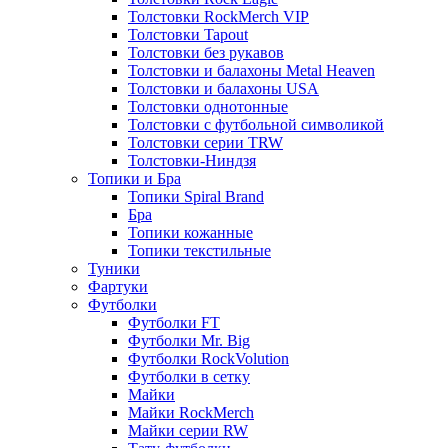
Толстовки RockMerch VIP
Толстовки Tapout
Толстовки без рукавов
Толстовки и балахоны Metal Heaven
Толстовки и балахоны USA
Толстовки однотонные
Толстовки с футбольной символикой
Толстовки серии TRW
Толстовки-Ниндзя
Топики и Бра
Топики Spiral Brand
Бра
Топики кожанные
Топики текстильные
Туники
Фартуки
Футболки
Футболки FT
Футболки Mr. Big
Футболки RockVolution
Футболки в сетку
Майки
Майки RockMerch
Майки серии RW