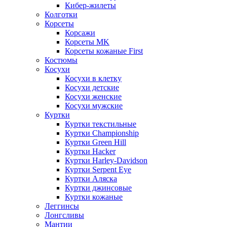
Кибер-жилеты
Колготки
Корсеты
Корсажи
Корсеты MK
Корсеты кожаные First
Костюмы
Косухи
Косухи в клетку
Косухи детские
Косухи женские
Косухи мужские
Куртки
Куртки текстильные
Куртки Championship
Куртки Green Hill
Куртки Hacker
Куртки Harley-Davidson
Куртки Serpent Eye
Куртки Аляска
Куртки джинсовые
Куртки кожаные
Леггинсы
Лонгсливы
Мантии