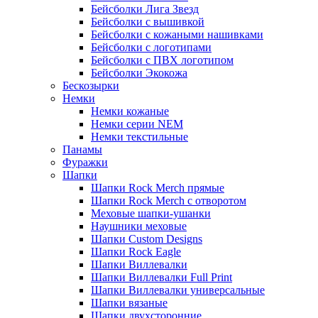
Бейсболки Лига Звезд
Бейсболки с вышивкой
Бейсболки с кожаными нашивками
Бейсболки с логотипами
Бейсболки с ПВХ логотипом
Бейсболки Экокожа
Бескозырки
Немки
Немки кожаные
Немки серии NEM
Немки текстильные
Панамы
Фуражки
Шапки
Шапки Rock Merch прямые
Шапки Rock Merch с отворотом
Меховые шапки-ушанки
Наушники меховые
Шапки Custom Designs
Шапки Rock Eagle
Шапки Виллевалки
Шапки Виллевалки Full Print
Шапки Виллевалки универсальные
Шапки вязаные
Шапки двухсторонние