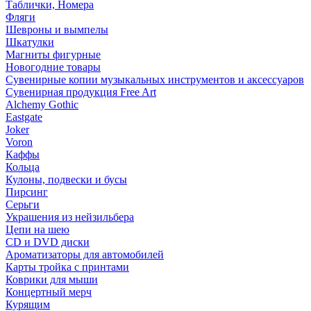
Таблички, Номера
Фляги
Шевроны и вымпелы
Шкатулки
Магниты фигурные
Новогодние товары
Сувенирные копии музыкальных инструментов и аксессуаров
Сувенирная продукция Free Art
Alchemy Gothic
Eastgate
Joker
Voron
Каффы
Кольца
Кулоны, подвески и бусы
Пирсинг
Серьги
Украшения из нейзильбера
Цепи на шею
CD и DVD диски
Ароматизаторы для автомобилей
Карты тройка с принтами
Коврики для мыши
Концертный мерч
Курящим