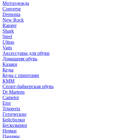
Мотоодежда
Converse
Demonia
New Rock
Ranger
Shark
Steel
Ultras
Vans
Аксессуары для обуви
Домашняя обувь
Казаки
Кеды
Кеды с принтами
КММ
Спорт-байкерская обувь
Dr Martens
Camelot
Etor
Triggerix
Готические
Бейсболки
Бескозырки
Немки
Панамы