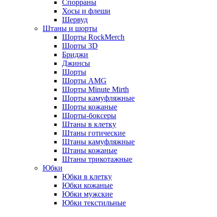
Спорраны
Хосы и флеши
Шервуд
Штаны и шорты
Шорты RockMerch
Шорты 3D
Бриджи
Джинсы
Шорты
Шорты AMG
Шорты Minute Mirth
Шорты камуфляжные
Шорты кожаные
Шорты-боксеры
Штаны в клетку
Штаны готические
Штаны камуфляжные
Штаны кожаные
Штаны трикотажные
Юбки
Юбки в клетку
Юбки кожаные
Юбки мужские
Юбки текстильные