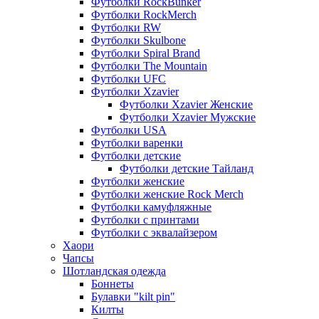
Футболки RockBunker
Футболки RockMerch
Футболки RW
Футболки Skulbone
Футболки Spiral Brand
Футболки The Mountain
Футболки UFC
Футболки Xzavier
Футболки Xzavier Женские
Футболки Xzavier Мужские
Футболки USA
Футболки варенки
Футболки детские
Футболки детские Тайланд
Футболки женские
Футболки женские Rock Merch
Футболки камуфляжные
Футболки с принтами
Футболки с эквалайзером
Хаори
Чапсы
Шотландская одежда
Боннеты
Булавки "kilt pin"
Килты