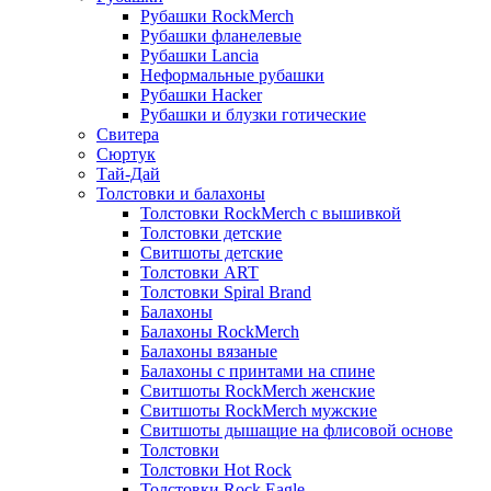
Рубашки RockMerch
Рубашки фланелевые
Рубашки Lancia
Неформальные рубашки
Рубашки Hacker
Рубашки и блузки готические
Свитера
Сюртук
Тай-Дай
Толстовки и балахоны
Толстовки RockMerch с вышивкой
Толстовки детские
Свитшоты детские
Толстовки ART
Толстовки Spiral Brand
Балахоны
Балахоны RockMerch
Балахоны вязаные
Балахоны с принтами на спине
Свитшоты RockMerch женские
Свитшоты RockMerch мужские
Свитшоты дышащие на флисовой основе
Толстовки
Толстовки Hot Rock
Толстовки Rock Eagle