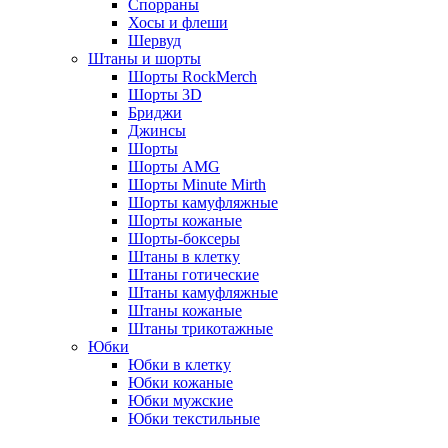
Спорраны
Хосы и флеши
Шервуд
Штаны и шорты
Шорты RockMerch
Шорты 3D
Бриджи
Джинсы
Шорты
Шорты AMG
Шорты Minute Mirth
Шорты камуфляжные
Шорты кожаные
Шорты-боксеры
Штаны в клетку
Штаны готические
Штаны камуфляжные
Штаны кожаные
Штаны трикотажные
Юбки
Юбки в клетку
Юбки кожаные
Юбки мужские
Юбки текстильные