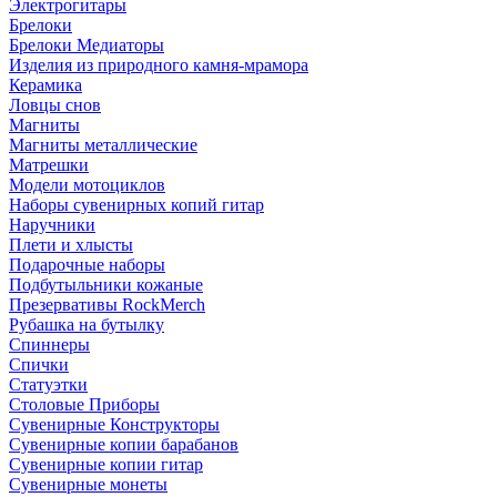
Электрогитары
Брелоки
Брелоки Медиаторы
Изделия из природного камня-мрамора
Керамика
Ловцы снов
Магниты
Магниты металлические
Матрешки
Модели мотоциклов
Наборы сувенирных копий гитар
Наручники
Плети и хлысты
Подарочные наборы
Подбутыльники кожаные
Презервативы RockMerch
Рубашка на бутылку
Спиннеры
Спички
Статуэтки
Столовые Приборы
Сувенирные Конструкторы
Сувенирные копии барабанов
Сувенирные копии гитар
Сувенирные монеты