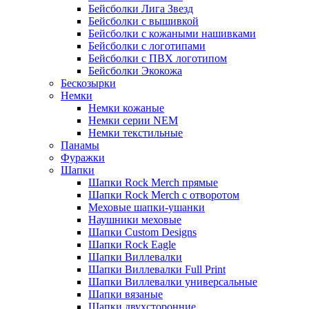
Бейсболки Лига Звезд
Бейсболки с вышивкой
Бейсболки с кожаными нашивками
Бейсболки с логотипами
Бейсболки с ПВХ логотипом
Бейсболки Экокожа
Бескозырки
Немки
Немки кожаные
Немки серии NEM
Немки текстильные
Панамы
Фуражки
Шапки
Шапки Rock Merch прямые
Шапки Rock Merch с отворотом
Меховые шапки-ушанки
Наушники меховые
Шапки Custom Designs
Шапки Rock Eagle
Шапки Виллевалки
Шапки Виллевалки Full Print
Шапки Виллевалки универсальные
Шапки вязаные
Шапки двухсторонние