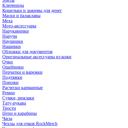
Зонты
Ключницы
Кошельки и зажимы для денег
Маски и балаклавы
Меха
Мото-аксессуары
Нарукавники
Наручи
Наушники
Нашивки
Обложки для документов
Оригинальные аксессуары из кожи
Очки
Ошейники
Перчатки и варежки
Подтяжки
Поножи
Расчески карманные
Ремни
Сумки, рюкзаки
Тату-рукава
Трости
Цепи и карабины
Часы
Чехлы для очков RockMerch