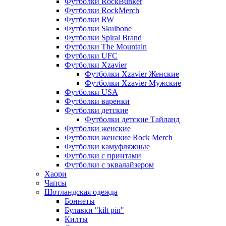
Футболки RockBunker
Футболки RockMerch
Футболки RW
Футболки Skulbone
Футболки Spiral Brand
Футболки The Mountain
Футболки UFC
Футболки Xzavier
Футболки Xzavier Женские
Футболки Xzavier Мужские
Футболки USA
Футболки варенки
Футболки детские
Футболки детские Тайланд
Футболки женские
Футболки женские Rock Merch
Футболки камуфляжные
Футболки с принтами
Футболки с эквалайзером
Хаори
Чапсы
Шотландская одежда
Боннеты
Булавки "kilt pin"
Килты