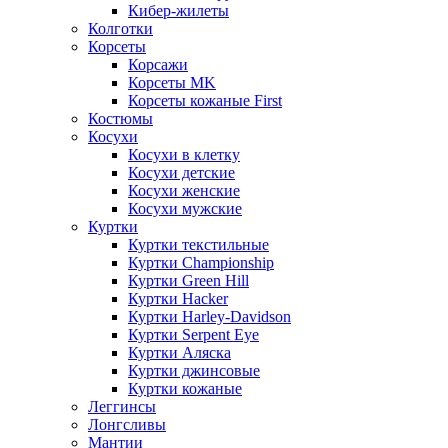
Кибер-жилеты
Колготки
Корсеты
Корсажи
Корсеты MK
Корсеты кожаные First
Костюмы
Косухи
Косухи в клетку
Косухи детские
Косухи женские
Косухи мужские
Куртки
Куртки текстильные
Куртки Championship
Куртки Green Hill
Куртки Hacker
Куртки Harley-Davidson
Куртки Serpent Eye
Куртки Аляска
Куртки джинсовые
Куртки кожаные
Леггинсы
Лонгсливы
Мантии