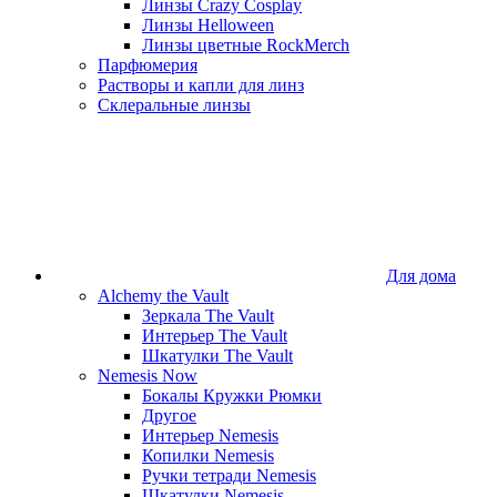
Линзы Crazy Cosplay
Линзы Helloween
Линзы цветные RockMerch
Парфюмерия
Растворы и капли для линз
Склеральные линзы
Для дома
Alchemy the Vault
Зеркала The Vault
Интерьер The Vault
Шкатулки The Vault
Nemesis Now
Бокалы Кружки Рюмки
Другое
Интерьер Nemesis
Копилки Nemesis
Ручки тетради Nemesis
Шкатулки Nemesis