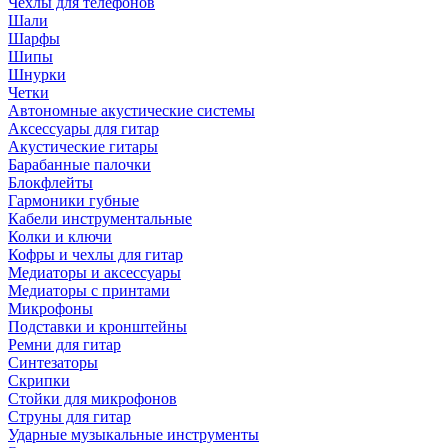
Чехлы для телефонов
Шали
Шарфы
Шипы
Шнурки
Четки
Автономные акустические системы
Аксессуары для гитар
Акустические гитары
Барабанные палочки
Блокфлейты
Гармоники губные
Кабели инструментальные
Колки и ключи
Кофры и чехлы для гитар
Медиаторы и аксессуары
Медиаторы с принтами
Микрофоны
Подставки и кронштейны
Ремни для гитар
Синтезаторы
Скрипки
Стойки для микрофонов
Струны для гитар
Ударные музыкальные инструменты