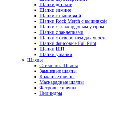
Шапки детские
Шапки зимние
Шапки с вышивкой
Шапки Rock Merch с вышивкой
Шапки с жаккардовым узором
Шапки с заклепками
Шапки с отверстием для хвоста
Шапки флисовые Full Print
Шапки ШП
Шапки-ушанки
Шляпы
Стимпанк Шляпы
Замшевые шляпы
Кожаные шляпы
Маскарадные шляпы
Фетровые шляпы
Цилиндры