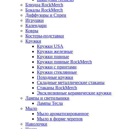
Блюдца RockMerch
Бокалы RockMerch
Диффузоры и Спреи
Игрушки
Календари
Ковры
Костеры-подставки
Кружки
Кружки USA
Кружки железные
Кружки пивные
Кружки пивные RockMerch
Кружки с принтами
Кружки стеклянные
Походные кружки
Складные металлические стаканы
Стаканы RockMerch
Эксклюзивные керамические кружки
Лампы и светильники
Лампы Тесла
Мыло
Мыло ароматизированное
Мыло в форме черепов
Наволочки