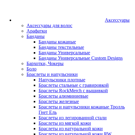
Аксессуары
Аксессуары для волос
Арафатки
Банданы
Банданы кожаные
Банданы текстильные
Банданы Универсальные
Банданы Универсальные Custom Designs
Бархотки, Чокеры
Боло
Браслеты и напульсники
Напульсники плотные
Браслеты стальные с гравировкой
Браслеты RockMerch с вышивкой
Браслеты алюминиевые
Браслеты железные
Браслеты и напульсники кожаные Тролль
Гнет Ель
Браслеты из легированной стали
Браслеты из мягкой кожи
Браслеты из натуральной кожи
Браслеты из натуральной кожи RW