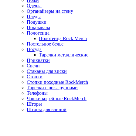
Ножи
Одеяла
Органайзеры на стену
Пледы
Подушки
Покрывала
Полотенца
Полотенца Rock Merch
Постельное белье
Посуда
Тарелки металлические
Прихватки
Свечи
Стаканы для виски
Стопки
Стопки походные RockMerch
Тарелки с рок-группами
Телефоны
Чашки кофейные RockMerch
Шторы
Шторы для ванной