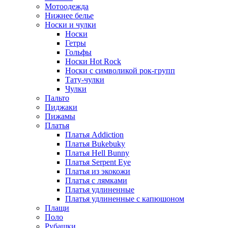
Мотоодежда
Нижнее белье
Носки и чулки
Носки
Гетры
Гольфы
Носки Hot Rock
Носки с символикой рок-групп
Тату-чулки
Чулки
Пальто
Пиджаки
Пижамы
Платья
Платья Addiction
Платья Bukebuky
Платья Hell Bunny
Платья Serpent Eye
Платья из экокожи
Платья с лямками
Платья удлиненные
Платья удлиненные с капюшоном
Плащи
Поло
Рубашки