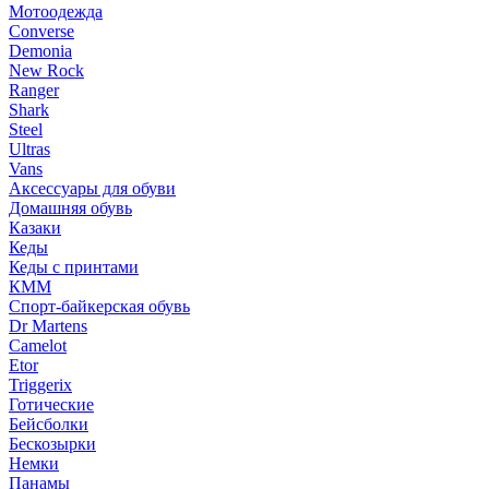
Мотоодежда
Converse
Demonia
New Rock
Ranger
Shark
Steel
Ultras
Vans
Аксессуары для обуви
Домашняя обувь
Казаки
Кеды
Кеды с принтами
КММ
Спорт-байкерская обувь
Dr Martens
Camelot
Etor
Triggerix
Готические
Бейсболки
Бескозырки
Немки
Панамы