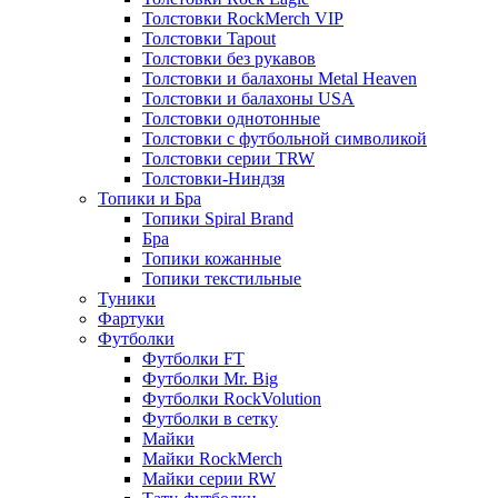
Толстовки RockMerch VIP
Толстовки Tapout
Толстовки без рукавов
Толстовки и балахоны Metal Heaven
Толстовки и балахоны USA
Толстовки однотонные
Толстовки с футбольной символикой
Толстовки серии TRW
Толстовки-Ниндзя
Топики и Бра
Топики Spiral Brand
Бра
Топики кожанные
Топики текстильные
Туники
Фартуки
Футболки
Футболки FT
Футболки Mr. Big
Футболки RockVolution
Футболки в сетку
Майки
Майки RockMerch
Майки серии RW