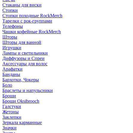
Стаканы для виски
Стопки
Стопки походные RockMerch
Тарелки с рок-группами
Телефоны
Чашки кофейные RockMerch
Шторы
Шторы для ванной
Игрушки
Лампы и светильники
Диффузоры и Спреи
Аксессуары для волос
Арафатки
Банданы
Бархотки, Чокеры
Боло
Браслеты и напульсники
Броши
Броши Oksibrooch
Галстуки
Жетоны
Заклепки
Зеркала карманные
Значки