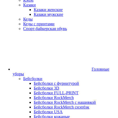
КММ
Казаки
Казаки женские
Казаки мужские
Кеды
Кеды с принтами
Спорт-байкерская обувь
Головные
уборы
Бейсболки
Бейсболки с фурнитурой
Бейсболки 3D
Бейсболки FULL-PRINT
Бейсболки RockMerch
Бейсболки RockMerch с нашивкой
Бейсболки RockMerch снэпбэк
Бейсболки USA
Бейсболки кожаные