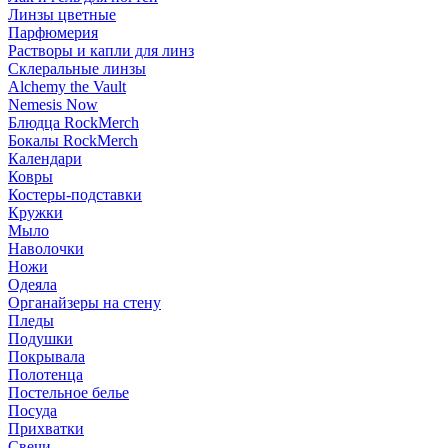
Линзы цветные
Парфюмерия
Растворы и капли для линз
Склеральные линзы
Alchemy the Vault
Nemesis Now
Блюдца RockMerch
Бокалы RockMerch
Календари
Ковры
Костеры-подставки
Кружки
Мыло
Наволочки
Ножи
Одеяла
Органайзеры на стену
Пледы
Подушки
Покрывала
Полотенца
Постельное белье
Посуда
Прихватки
Свечи