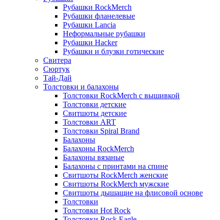
Рубашки RockMerch
Рубашки фланелевые
Рубашки Lancia
Неформальные рубашки
Рубашки Hacker
Рубашки и блузки готические
Свитера
Сюртук
Тай-Дай
Толстовки и балахоны
Толстовки RockMerch с вышивкой
Толстовки детские
Свитшоты детские
Толстовки ART
Толстовки Spiral Brand
Балахоны
Балахоны RockMerch
Балахоны вязаные
Балахоны с принтами на спине
Свитшоты RockMerch женские
Свитшоты RockMerch мужские
Свитшоты дышащие на флисовой основе
Толстовки
Толстовки Hot Rock
Толстовки Rock Eagle