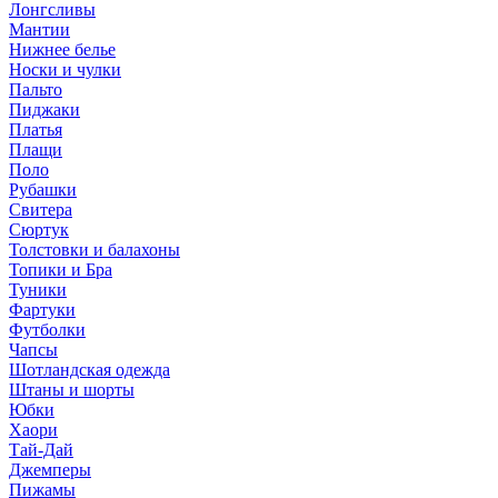
Лонгсливы
Мантии
Нижнее белье
Носки и чулки
Пальто
Пиджаки
Платья
Плащи
Поло
Рубашки
Свитера
Сюртук
Толстовки и балахоны
Топики и Бра
Туники
Фартуки
Футболки
Чапсы
Шотландская одежда
Штаны и шорты
Юбки
Хаори
Тай-Дай
Джемперы
Пижамы