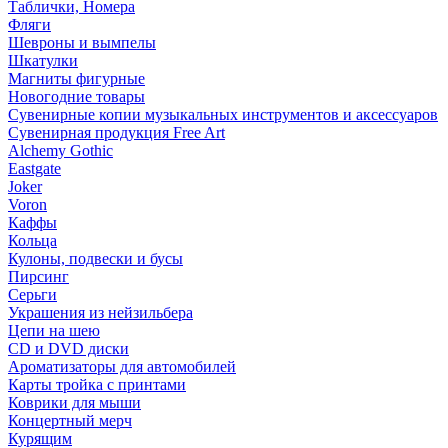
Таблички, Номера
Фляги
Шевроны и вымпелы
Шкатулки
Магниты фигурные
Новогодние товары
Сувенирные копии музыкальных инструментов и аксессуаров
Сувенирная продукция Free Art
Alchemy Gothic
Eastgate
Joker
Voron
Каффы
Кольца
Кулоны, подвески и бусы
Пирсинг
Серьги
Украшения из нейзильбера
Цепи на шею
CD и DVD диски
Ароматизаторы для автомобилей
Карты тройка с принтами
Коврики для мыши
Концертный мерч
Курящим