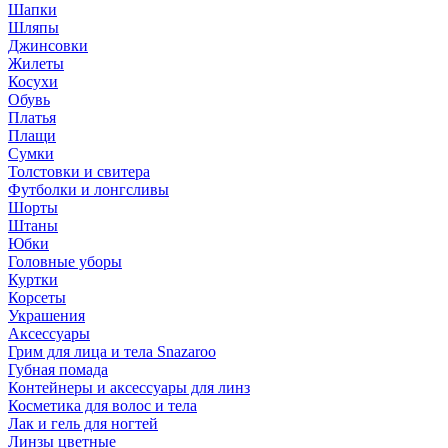
Шапки
Шляпы
Джинсовки
Жилеты
Косухи
Обувь
Платья
Плащи
Сумки
Толстовки и свитера
Футболки и лонгсливы
Шорты
Штаны
Юбки
Головные уборы
Куртки
Корсеты
Украшения
Аксессуары
Грим для лица и тела Snazaroo
Губная помада
Контейнеры и аксессуары для линз
Косметика для волос и тела
Лак и гель для ногтей
Линзы цветные