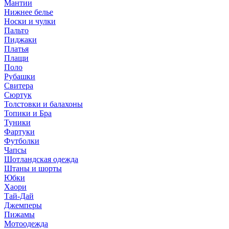
Мантии
Нижнее белье
Носки и чулки
Пальто
Пиджаки
Платья
Плащи
Поло
Рубашки
Свитера
Сюртук
Толстовки и балахоны
Топики и Бра
Туники
Фартуки
Футболки
Чапсы
Шотландская одежда
Штаны и шорты
Юбки
Хаори
Тай-Дай
Джемперы
Пижамы
Мотоодежда