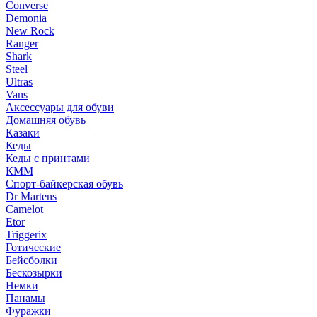
Converse
Demonia
New Rock
Ranger
Shark
Steel
Ultras
Vans
Аксессуары для обуви
Домашняя обувь
Казаки
Кеды
Кеды с принтами
КММ
Спорт-байкерская обувь
Dr Martens
Camelot
Etor
Triggerix
Готические
Бейсболки
Бескозырки
Немки
Панамы
Фуражки