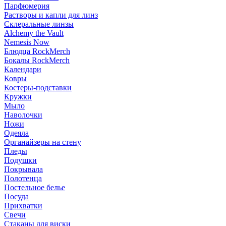
Парфюмерия
Растворы и капли для линз
Склеральные линзы
Alchemy the Vault
Nemesis Now
Блюдца RockMerch
Бокалы RockMerch
Календари
Ковры
Костеры-подставки
Кружки
Мыло
Наволочки
Ножи
Одеяла
Органайзеры на стену
Пледы
Подушки
Покрывала
Полотенца
Постельное белье
Посуда
Прихватки
Свечи
Стаканы для виски