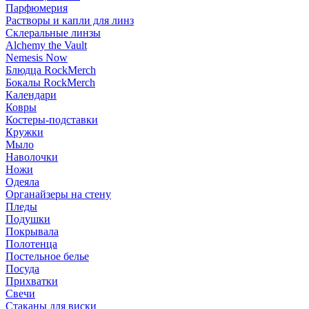
Парфюмерия
Растворы и капли для линз
Склеральные линзы
Alchemy the Vault
Nemesis Now
Блюдца RockMerch
Бокалы RockMerch
Календари
Ковры
Костеры-подставки
Кружки
Мыло
Наволочки
Ножи
Одеяла
Органайзеры на стену
Пледы
Подушки
Покрывала
Полотенца
Постельное белье
Посуда
Прихватки
Свечи
Стаканы для виски