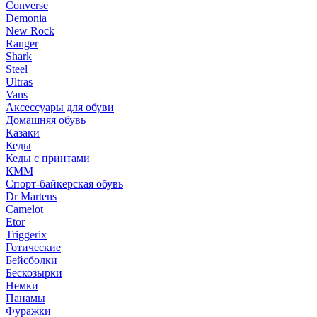
Converse
Demonia
New Rock
Ranger
Shark
Steel
Ultras
Vans
Аксессуары для обуви
Домашняя обувь
Казаки
Кеды
Кеды с принтами
КММ
Спорт-байкерская обувь
Dr Martens
Camelot
Etor
Triggerix
Готические
Бейсболки
Бескозырки
Немки
Панамы
Фуражки