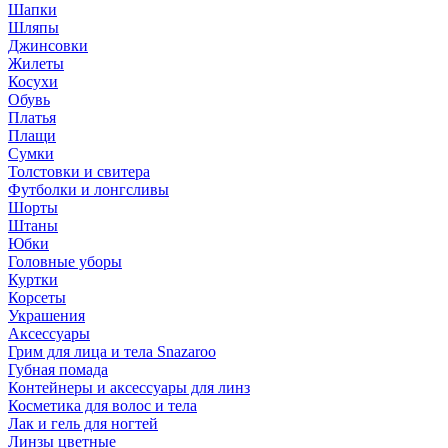
Шапки
Шляпы
Джинсовки
Жилеты
Косухи
Обувь
Платья
Плащи
Сумки
Толстовки и свитера
Футболки и лонгсливы
Шорты
Штаны
Юбки
Головные уборы
Куртки
Корсеты
Украшения
Аксессуары
Грим для лица и тела Snazaroo
Губная помада
Контейнеры и аксессуары для линз
Косметика для волос и тела
Лак и гель для ногтей
Линзы цветные