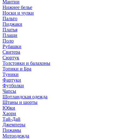
Мантии
Нижнее белье
Носки и чулки
Пальто
Пиджаки
Платья
Плащи
Поло
Рубашки
Свитера
Сюртук
Толстовки и балахоны
Топики и Бра
Туники
Фартуки
Футболки
Чапсы
Шотландская одежда
Штаны и шорты
Юбки
Хаори
Тай-Дай
Джемперы
Пижамы
Мотоодежда