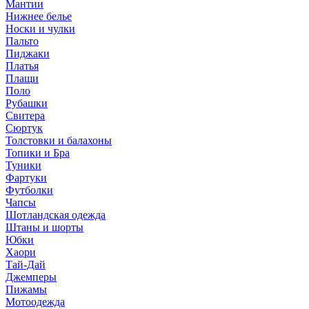
Мантии
Нижнее белье
Носки и чулки
Пальто
Пиджаки
Платья
Плащи
Поло
Рубашки
Свитера
Сюртук
Толстовки и балахоны
Топики и Бра
Туники
Фартуки
Футболки
Чапсы
Шотландская одежда
Штаны и шорты
Юбки
Хаори
Тай-Дай
Джемперы
Пижамы
Мотоодежда