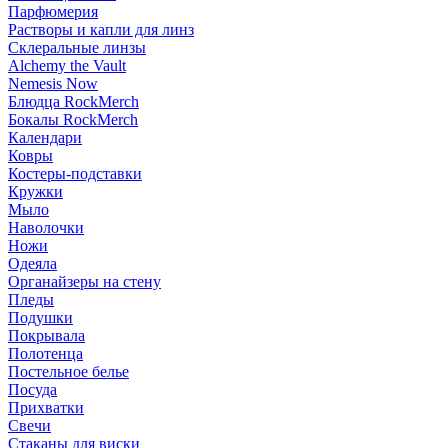
Парфюмерия
Растворы и капли для линз
Склеральные линзы
Alchemy the Vault
Nemesis Now
Блюдца RockMerch
Бокалы RockMerch
Календари
Ковры
Костеры-подставки
Кружки
Мыло
Наволочки
Ножи
Одеяла
Органайзеры на стену
Пледы
Подушки
Покрывала
Полотенца
Постельное белье
Посуда
Прихватки
Свечи
Стаканы для виски