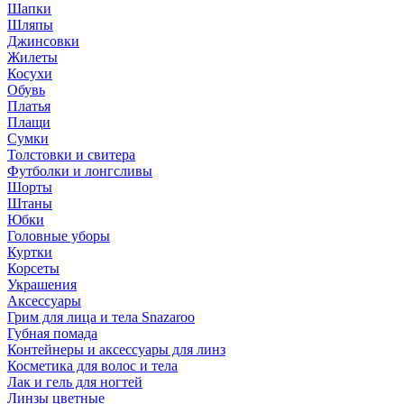
Шапки
Шляпы
Джинсовки
Жилеты
Косухи
Обувь
Платья
Плащи
Сумки
Толстовки и свитера
Футболки и лонгсливы
Шорты
Штаны
Юбки
Головные уборы
Куртки
Корсеты
Украшения
Аксессуары
Грим для лица и тела Snazaroo
Губная помада
Контейнеры и аксессуары для линз
Косметика для волос и тела
Лак и гель для ногтей
Линзы цветные