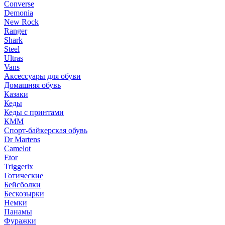
Converse
Demonia
New Rock
Ranger
Shark
Steel
Ultras
Vans
Аксессуары для обуви
Домашняя обувь
Казаки
Кеды
Кеды с принтами
КММ
Спорт-байкерская обувь
Dr Martens
Camelot
Etor
Triggerix
Готические
Бейсболки
Бескозырки
Немки
Панамы
Фуражки