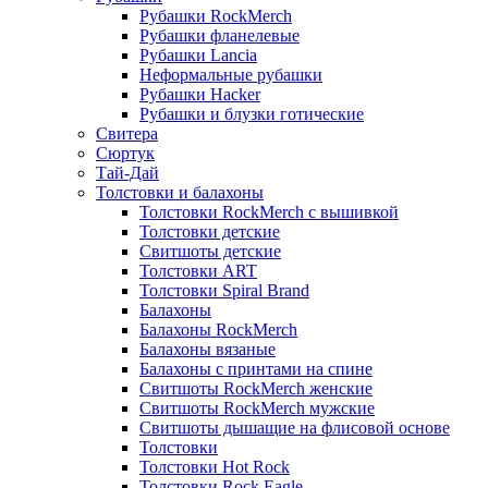
Рубашки RockMerch
Рубашки фланелевые
Рубашки Lancia
Неформальные рубашки
Рубашки Hacker
Рубашки и блузки готические
Свитера
Сюртук
Тай-Дай
Толстовки и балахоны
Толстовки RockMerch с вышивкой
Толстовки детские
Свитшоты детские
Толстовки ART
Толстовки Spiral Brand
Балахоны
Балахоны RockMerch
Балахоны вязаные
Балахоны с принтами на спине
Свитшоты RockMerch женские
Свитшоты RockMerch мужские
Свитшоты дышащие на флисовой основе
Толстовки
Толстовки Hot Rock
Толстовки Rock Eagle