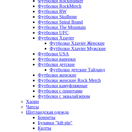
Футболки RockBunker
Футболки RockMerch
Футболки RW
Футболки Skulbone
Футболки Spiral Brand
Футболки The Mountain
Футболки UFC
Футболки Xzavier
Футболки Xzavier Женские
Футболки Xzavier Мужские
Футболки USA
Футболки варенки
Футболки детские
Футболки детские Тайланд
Футболки женские
Футболки женские Rock Merch
Футболки камуфляжные
Футболки с принтами
Футболки с эквалайзером
Хаори
Чапсы
Шотландская одежда
Боннеты
Булавки "kilt pin"
Килты