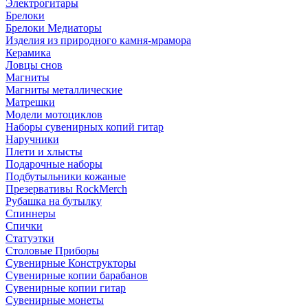
Электрогитары
Брелоки
Брелоки Медиаторы
Изделия из природного камня-мрамора
Керамика
Ловцы снов
Магниты
Магниты металлические
Матрешки
Модели мотоциклов
Наборы сувенирных копий гитар
Наручники
Плети и хлысты
Подарочные наборы
Подбутыльники кожаные
Презервативы RockMerch
Рубашка на бутылку
Спиннеры
Спички
Статуэтки
Столовые Приборы
Сувенирные Конструкторы
Сувенирные копии барабанов
Сувенирные копии гитар
Сувенирные монеты