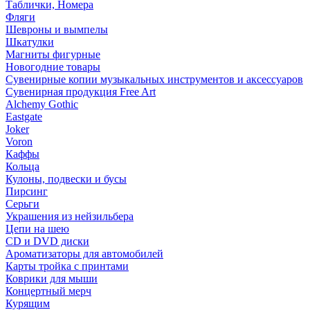
Таблички, Номера
Фляги
Шевроны и вымпелы
Шкатулки
Магниты фигурные
Новогодние товары
Сувенирные копии музыкальных инструментов и аксессуаров
Сувенирная продукция Free Art
Alchemy Gothic
Eastgate
Joker
Voron
Каффы
Кольца
Кулоны, подвески и бусы
Пирсинг
Серьги
Украшения из нейзильбера
Цепи на шею
CD и DVD диски
Ароматизаторы для автомобилей
Карты тройка с принтами
Коврики для мыши
Концертный мерч
Курящим