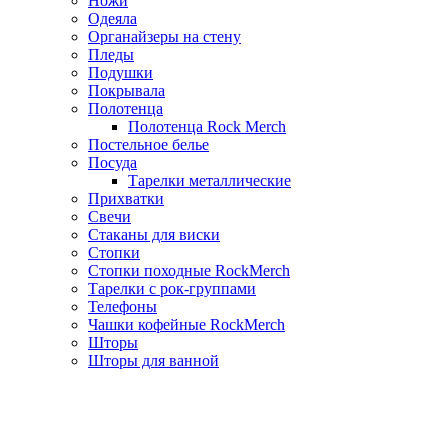
Ножи
Одеяла
Органайзеры на стену
Пледы
Подушки
Покрывала
Полотенца
Полотенца Rock Merch
Постельное белье
Посуда
Тарелки металлические
Прихватки
Свечи
Стаканы для виски
Стопки
Стопки походные RockMerch
Тарелки с рок-группами
Телефоны
Чашки кофейные RockMerch
Шторы
Шторы для ванной