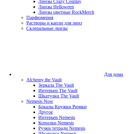
Линзы Crazy Cosplay
Линзы Helloween
Линзы цветные RockMerch
Парфюмерия
Растворы и капли для линз
Склеральные линзы
Для дома
Alchemy the Vault
Зеркала The Vault
Интерьер The Vault
Шкатулки The Vault
Nemesis Now
Бокалы Кружки Рюмки
Другое
Интерьер Nemesis
Копилки Nemesis
Ручки тетради Nemesis
Шкатулки Nemesis