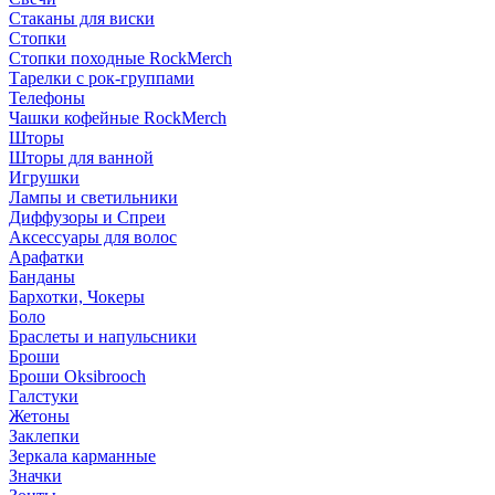
Стаканы для виски
Стопки
Стопки походные RockMerch
Тарелки с рок-группами
Телефоны
Чашки кофейные RockMerch
Шторы
Шторы для ванной
Игрушки
Лампы и светильники
Диффузоры и Спреи
Аксессуары для волос
Арафатки
Банданы
Бархотки, Чокеры
Боло
Браслеты и напульсники
Броши
Броши Oksibrooch
Галстуки
Жетоны
Заклепки
Зеркала карманные
Значки