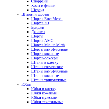
Спорраны
Хосы и флеши
Шервуд
Штаны и шорты
Шорты RockMerch
Шорты 3D
Бриджи
Джинсы
Шорты
Шорты AMG
Шорты Minute Mirth
Шорты камуфляжные
Шорты кожаные
Шорты-боксеры
Штаны в клетку
Штаны готические
Штаны камуфляжные
Штаны кожаные
Штаны трикотажные
Юбки
Юбки в клетку
Юбки кожаные
Юбки мужские
Юбки текстильные