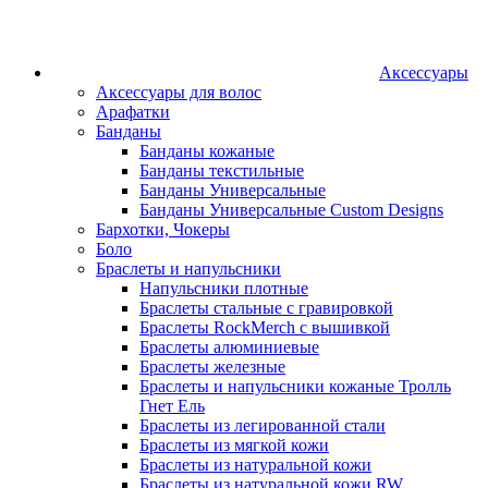
Аксессуары
Аксессуары для волос
Арафатки
Банданы
Банданы кожаные
Банданы текстильные
Банданы Универсальные
Банданы Универсальные Custom Designs
Бархотки, Чокеры
Боло
Браслеты и напульсники
Напульсники плотные
Браслеты стальные с гравировкой
Браслеты RockMerch с вышивкой
Браслеты алюминиевые
Браслеты железные
Браслеты и напульсники кожаные Тролль
Гнет Ель
Браслеты из легированной стали
Браслеты из мягкой кожи
Браслеты из натуральной кожи
Браслеты из натуральной кожи RW