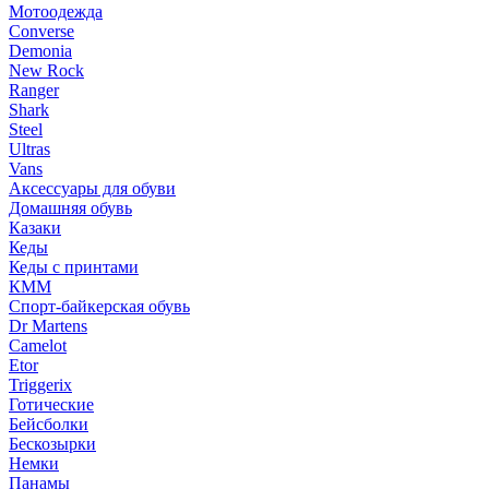
Мотоодежда
Converse
Demonia
New Rock
Ranger
Shark
Steel
Ultras
Vans
Аксессуары для обуви
Домашняя обувь
Казаки
Кеды
Кеды с принтами
КММ
Спорт-байкерская обувь
Dr Martens
Camelot
Etor
Triggerix
Готические
Бейсболки
Бескозырки
Немки
Панамы