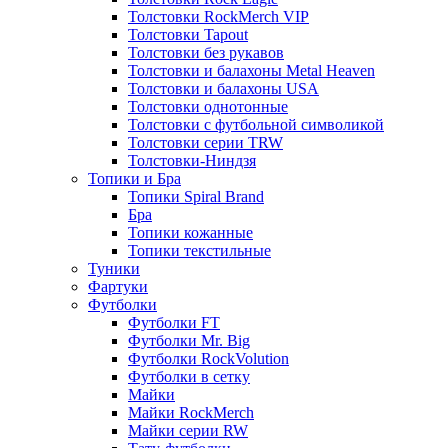
Толстовки RockMerch VIP
Толстовки Tapout
Толстовки без рукавов
Толстовки и балахоны Metal Heaven
Толстовки и балахоны USA
Толстовки однотонные
Толстовки с футбольной символикой
Толстовки серии TRW
Толстовки-Ниндзя
Топики и Бра
Топики Spiral Brand
Бра
Топики кожанные
Топики текстильные
Туники
Фартуки
Футболки
Футболки FT
Футболки Mr. Big
Футболки RockVolution
Футболки в сетку
Майки
Майки RockMerch
Майки серии RW