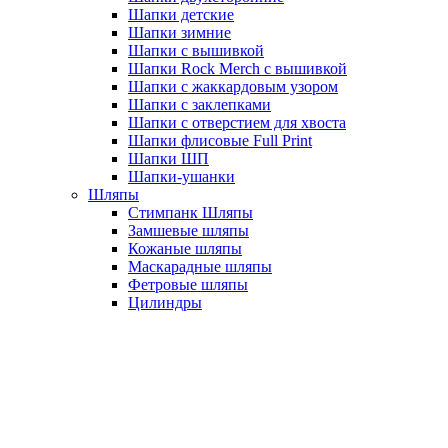
Шапки детские
Шапки зимние
Шапки с вышивкой
Шапки Rock Merch с вышивкой
Шапки с жаккардовым узором
Шапки с заклепками
Шапки с отверстием для хвоста
Шапки флисовые Full Print
Шапки ШП
Шапки-ушанки
Шляпы
Стимпанк Шляпы
Замшевые шляпы
Кожаные шляпы
Маскарадные шляпы
Фетровые шляпы
Цилиндры