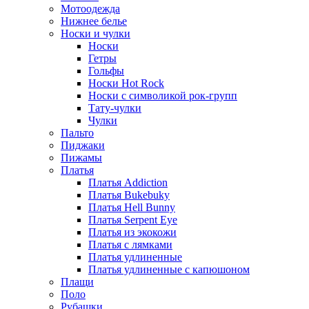
Мотоодежда
Нижнее белье
Носки и чулки
Носки
Гетры
Гольфы
Носки Hot Rock
Носки с символикой рок-групп
Тату-чулки
Чулки
Пальто
Пиджаки
Пижамы
Платья
Платья Addiction
Платья Bukebuky
Платья Hell Bunny
Платья Serpent Eye
Платья из экокожи
Платья с лямками
Платья удлиненные
Платья удлиненные с капюшоном
Плащи
Поло
Рубашки