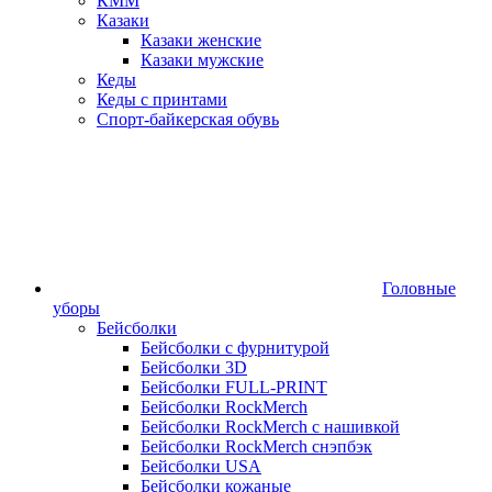
КММ
Казаки
Казаки женские
Казаки мужские
Кеды
Кеды с принтами
Спорт-байкерская обувь
Головные
уборы
Бейсболки
Бейсболки с фурнитурой
Бейсболки 3D
Бейсболки FULL-PRINT
Бейсболки RockMerch
Бейсболки RockMerch с нашивкой
Бейсболки RockMerch снэпбэк
Бейсболки USA
Бейсболки кожаные