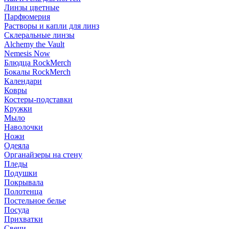
Линзы цветные
Парфюмерия
Растворы и капли для линз
Склеральные линзы
Alchemy the Vault
Nemesis Now
Блюдца RockMerch
Бокалы RockMerch
Календари
Ковры
Костеры-подставки
Кружки
Мыло
Наволочки
Ножи
Одеяла
Органайзеры на стену
Пледы
Подушки
Покрывала
Полотенца
Постельное белье
Посуда
Прихватки
Свечи