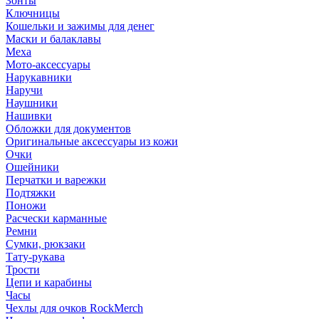
Зонты
Ключницы
Кошельки и зажимы для денег
Маски и балаклавы
Меха
Мото-аксессуары
Нарукавники
Наручи
Наушники
Нашивки
Обложки для документов
Оригинальные аксессуары из кожи
Очки
Ошейники
Перчатки и варежки
Подтяжки
Поножи
Расчески карманные
Ремни
Сумки, рюкзаки
Тату-рукава
Трости
Цепи и карабины
Часы
Чехлы для очков RockMerch