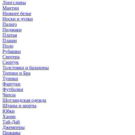
Лонгсливы
Мантии
Нижнее белье
Носки и чулки
Пальто
Пиджаки
Платья
Плащи
Поло
Рубашки
Свитера
Сюртук
Толстовки и балахоны
Топики и Бра
Туники
Фартуки
Футболки
Чапсы
Шотландская одежда
Штаны и шорты
Юбки
Хаори
Тай-Дай
Джемперы
Пижамы