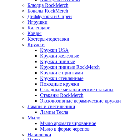
Блюдца RockMerch
Бокалы RockMerch
Диффузоры и Спреи
Игрушки
Календари
Ковры
Костеры-подставки
Кружки
Кружки USA
Кружки железные
Кружки пивные
Кружки пивные RockMerch
Кружки с принтами
Кружки стеклянные
Походные кружки
Складные металлические стаканы
Стаканы RockMerch
Эксклюзивные керамические кружки
Лампы и светильники
Лампы Тесла
Мыло
Мыло ароматизированное
Мыло в форме черепов
Наволочки