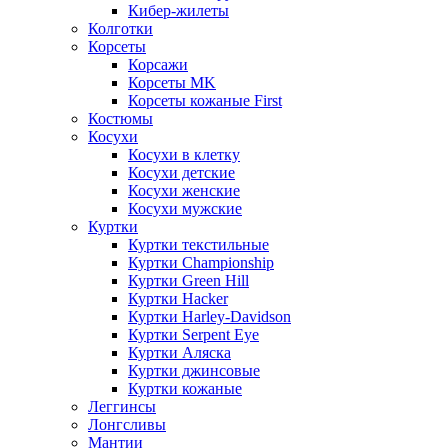
Кибер-жилеты
Колготки
Корсеты
Корсажи
Корсеты MK
Корсеты кожаные First
Костюмы
Косухи
Косухи в клетку
Косухи детские
Косухи женские
Косухи мужские
Куртки
Куртки текстильные
Куртки Championship
Куртки Green Hill
Куртки Hacker
Куртки Harley-Davidson
Куртки Serpent Eye
Куртки Аляска
Куртки джинсовые
Куртки кожаные
Леггинсы
Лонгсливы
Мантии