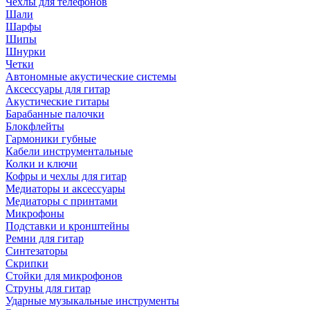
Чехлы для телефонов
Шали
Шарфы
Шипы
Шнурки
Четки
Автономные акустические системы
Аксессуары для гитар
Акустические гитары
Барабанные палочки
Блокфлейты
Гармоники губные
Кабели инструментальные
Колки и ключи
Кофры и чехлы для гитар
Медиаторы и аксессуары
Медиаторы с принтами
Микрофоны
Подставки и кронштейны
Ремни для гитар
Синтезаторы
Скрипки
Стойки для микрофонов
Струны для гитар
Ударные музыкальные инструменты