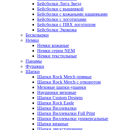
Бейсболки Лига Звезд
Бейсболки с вышивкой
Бейсболки с кожаными нашивками
Бейсболки с логотипами
Бейсболки с ПВХ логотипом
Бейсболки Экокожа
Бескозырки
Немки
Немки кожаные
Немки серии NEM
Немки текстильные
Панамы
Фуражки
Шапки
Шапки Rock Merch прямые
Шапки Rock Merch с отворотом
Меховые шапки-ушанки
Наушники меховые
Шапки Custom Designs
Шапки Rock Eagle
Шапки Виллевалки
Шапки Виллевалки Full Print
Шапки Виллевалки универсальные
Шапки вязаные
Шапки двухсторонние