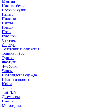
Мантии
Нижнее белье
Носки и чулки
Пальто
Пиджаки
Платья
Плащи
Поло
Рубашки
Свитера
Сюртук
Толстовки и балахоны
Топики и Бра
Туники
Фартуки
Футболки
Чапсы
Шотландская одежда
Штаны и шорты
Юбки
Хаори
Тай-Дай
Джемперы
Пижамы
Мотоодежда