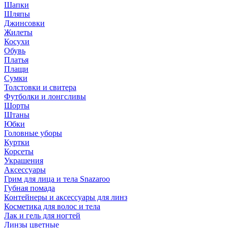
Шапки
Шляпы
Джинсовки
Жилеты
Косухи
Обувь
Платья
Плащи
Сумки
Толстовки и свитера
Футболки и лонгсливы
Шорты
Штаны
Юбки
Головные уборы
Куртки
Корсеты
Украшения
Аксессуары
Грим для лица и тела Snazaroo
Губная помада
Контейнеры и аксессуары для линз
Косметика для волос и тела
Лак и гель для ногтей
Линзы цветные