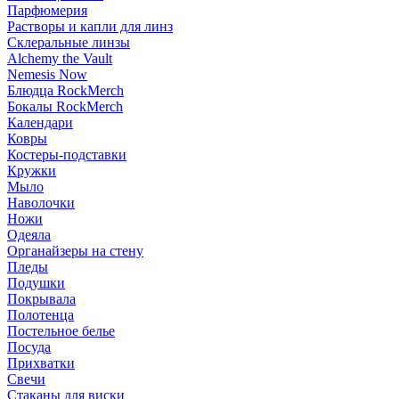
Парфюмерия
Растворы и капли для линз
Склеральные линзы
Alchemy the Vault
Nemesis Now
Блюдца RockMerch
Бокалы RockMerch
Календари
Ковры
Костеры-подставки
Кружки
Мыло
Наволочки
Ножи
Одеяла
Органайзеры на стену
Пледы
Подушки
Покрывала
Полотенца
Постельное белье
Посуда
Прихватки
Свечи
Стаканы для виски