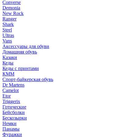
Converse
Demonia
New Rock
Ranger
Shark
Steel
Ultras
Vans
Аксессуары для обуви
Домашняя обувь
Казаки
Кеды
Кеды с принтами
КММ
Спорт-байкерская обувь
Dr Martens
Camelot
Etor
Triggerix
Готические
Бейсболки
Бескозырки
Немки
Панамы
Фуражки