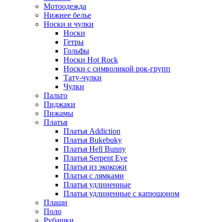
Мотоодежда
Нижнее белье
Носки и чулки
Носки
Гетры
Гольфы
Носки Hot Rock
Носки с символикой рок-групп
Тату-чулки
Чулки
Пальто
Пиджаки
Пижамы
Платья
Платья Addiction
Платья Bukebuky
Платья Hell Bunny
Платья Serpent Eye
Платья из экокожи
Платья с лямками
Платья удлиненные
Платья удлиненные с капюшоном
Плащи
Поло
Рубашки