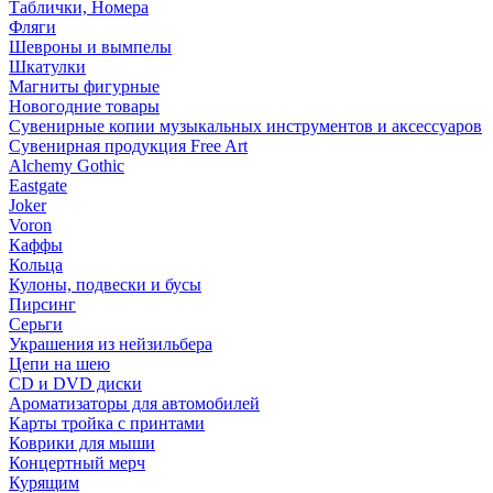
Таблички, Номера
Фляги
Шевроны и вымпелы
Шкатулки
Магниты фигурные
Новогодние товары
Сувенирные копии музыкальных инструментов и аксессуаров
Сувенирная продукция Free Art
Alchemy Gothic
Eastgate
Joker
Voron
Каффы
Кольца
Кулоны, подвески и бусы
Пирсинг
Серьги
Украшения из нейзильбера
Цепи на шею
CD и DVD диски
Ароматизаторы для автомобилей
Карты тройка с принтами
Коврики для мыши
Концертный мерч
Курящим