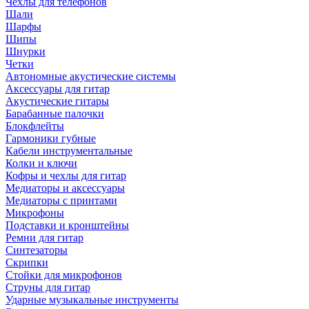
Чехлы для телефонов
Шали
Шарфы
Шипы
Шнурки
Четки
Автономные акустические системы
Аксессуары для гитар
Акустические гитары
Барабанные палочки
Блокфлейты
Гармоники губные
Кабели инструментальные
Колки и ключи
Кофры и чехлы для гитар
Медиаторы и аксессуары
Медиаторы с принтами
Микрофоны
Подставки и кронштейны
Ремни для гитар
Синтезаторы
Скрипки
Стойки для микрофонов
Струны для гитар
Ударные музыкальные инструменты