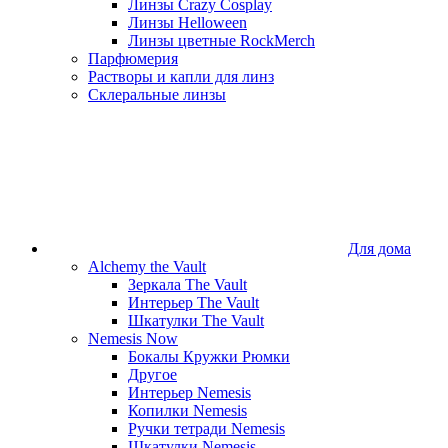
Линзы Crazy Cosplay
Линзы Helloween
Линзы цветные RockMerch
Парфюмерия
Растворы и капли для линз
Склеральные линзы
Для дома
Alchemy the Vault
Зеркала The Vault
Интерьер The Vault
Шкатулки The Vault
Nemesis Now
Бокалы Кружки Рюмки
Другое
Интерьер Nemesis
Копилки Nemesis
Ручки тетради Nemesis
Шкатулки Nemesis