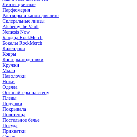
Линзы цветные
Парфюмерия
Растворы и капли для линз
Склеральные линзы
Alchemy the Vault
Nemesis Now
Блюдца RockMerch
Бокалы RockMerch
Календари
Ковры
Костеры-подставки
Кружки
Мыло
Наволочки
Ножи
Одеяла
Органайзеры на стену
Пледы
Подушки
Покрывала
Полотенца
Постельное белье
Посуда
Прихватки
Свечи