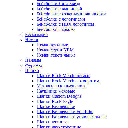
Бейсболки Лига Звезд
Бейсболки с вышивкой
Бейсболки с кожаными нашивками
Бейсболки с логотипами
Бейсболки с ПВХ логотипом
Бейсболки Экокожа
Бескозырки
Немки
Немки кожаные
Немки серии NEM
Немки текстильные
Панамы
Фуражки
Шапки
Шапки Rock Merch прямые
Шапки Rock Merch с отворотом
Меховые шапки-ушанки
Наушники меховые
Шапки Custom Designs
Шапки Rock Eagle
Шапки Виллевалки
Шапки Виллевалки Full Print
Шапки Виллевалки универсальные
Шапки вязаные
Шапки двухсторонние