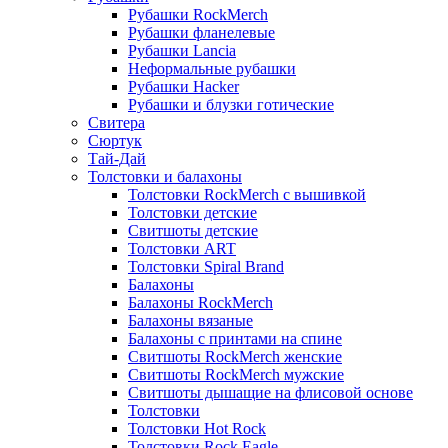
Рубашки RockMerch
Рубашки фланелевые
Рубашки Lancia
Неформальные рубашки
Рубашки Hacker
Рубашки и блузки готические
Свитера
Сюртук
Тай-Дай
Толстовки и балахоны
Толстовки RockMerch с вышивкой
Толстовки детские
Свитшоты детские
Толстовки ART
Толстовки Spiral Brand
Балахоны
Балахоны RockMerch
Балахоны вязаные
Балахоны с принтами на спине
Свитшоты RockMerch женские
Свитшоты RockMerch мужские
Свитшоты дышащие на флисовой основе
Толстовки
Толстовки Hot Rock
Толстовки Rock Eagle