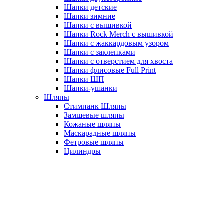
Шапки детские
Шапки зимние
Шапки с вышивкой
Шапки Rock Merch с вышивкой
Шапки с жаккардовым узором
Шапки с заклепками
Шапки с отверстием для хвоста
Шапки флисовые Full Print
Шапки ШП
Шапки-ушанки
Шляпы
Стимпанк Шляпы
Замшевые шляпы
Кожаные шляпы
Маскарадные шляпы
Фетровые шляпы
Цилиндры