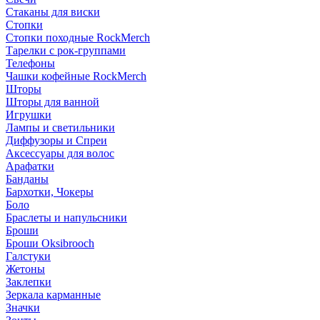
Стаканы для виски
Стопки
Стопки походные RockMerch
Тарелки с рок-группами
Телефоны
Чашки кофейные RockMerch
Шторы
Шторы для ванной
Игрушки
Лампы и светильники
Диффузоры и Спреи
Аксессуары для волос
Арафатки
Банданы
Бархотки, Чокеры
Боло
Браслеты и напульсники
Броши
Броши Oksibrooch
Галстуки
Жетоны
Заклепки
Зеркала карманные
Значки