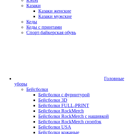
КММ
Казаки
Казаки женские
Казаки мужские
Кеды
Кеды с принтами
Спорт-байкерская обувь
Головные
уборы
Бейсболки
Бейсболки с фурнитурой
Бейсболки 3D
Бейсболки FULL-PRINT
Бейсболки RockMerch
Бейсболки RockMerch с нашивкой
Бейсболки RockMerch снэпбэк
Бейсболки USA
Бейсболки кожаные