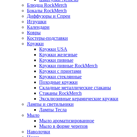
Блюдца RockMerch
Бокалы RockMerch
Диффузоры и Спреи
Игрушки
Календари
Ковры
Костеры-подставки
Кружки
Кружки USA
Кружки железные
Кружки пивные
Кружки пивные RockMerch
Кружки с принтами
Кружки стеклянные
Походные кружки
Складные металлические стаканы
Стаканы RockMerch
Эксклюзивные керамические кружки
Лампы и светильники
Лампы Тесла
Мыло
Мыло ароматизированное
Мыло в форме черепов
Наволочки