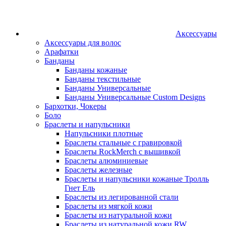
Аксессуары
Аксессуары для волос
Арафатки
Банданы
Банданы кожаные
Банданы текстильные
Банданы Универсальные
Банданы Универсальные Custom Designs
Бархотки, Чокеры
Боло
Браслеты и напульсники
Напульсники плотные
Браслеты стальные с гравировкой
Браслеты RockMerch с вышивкой
Браслеты алюминиевые
Браслеты железные
Браслеты и напульсники кожаные Тролль
Гнет Ель
Браслеты из легированной стали
Браслеты из мягкой кожи
Браслеты из натуральной кожи
Браслеты из натуральной кожи RW