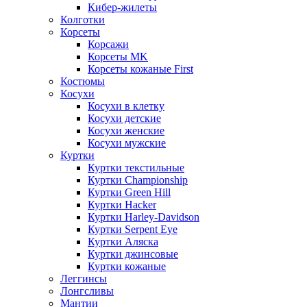
Кибер-жилеты
Колготки
Корсеты
Корсажи
Корсеты MK
Корсеты кожаные First
Костюмы
Косухи
Косухи в клетку
Косухи детские
Косухи женские
Косухи мужские
Куртки
Куртки текстильные
Куртки Championship
Куртки Green Hill
Куртки Hacker
Куртки Harley-Davidson
Куртки Serpent Eye
Куртки Аляска
Куртки джинсовые
Куртки кожаные
Леггинсы
Лонгсливы
Мантии