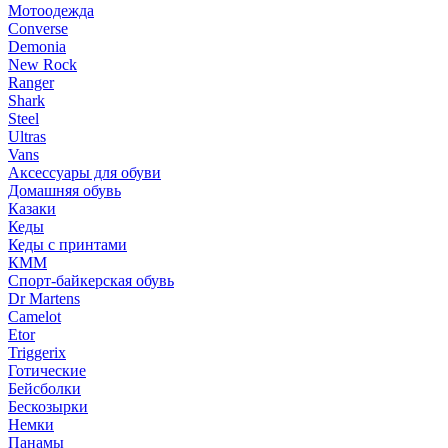
Мотоодежда
Converse
Demonia
New Rock
Ranger
Shark
Steel
Ultras
Vans
Аксессуары для обуви
Домашняя обувь
Казаки
Кеды
Кеды с принтами
КММ
Спорт-байкерская обувь
Dr Martens
Camelot
Etor
Triggerix
Готические
Бейсболки
Бескозырки
Немки
Панамы