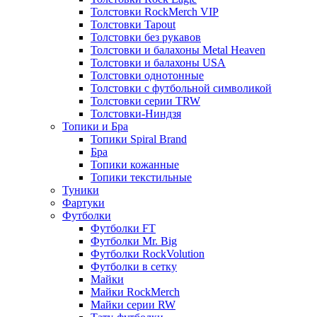
Толстовки RockMerch VIP
Толстовки Tapout
Толстовки без рукавов
Толстовки и балахоны Metal Heaven
Толстовки и балахоны USA
Толстовки однотонные
Толстовки с футбольной символикой
Толстовки серии TRW
Толстовки-Ниндзя
Топики и Бра
Топики Spiral Brand
Бра
Топики кожанные
Топики текстильные
Туники
Фартуки
Футболки
Футболки FT
Футболки Mr. Big
Футболки RockVolution
Футболки в сетку
Майки
Майки RockMerch
Майки серии RW