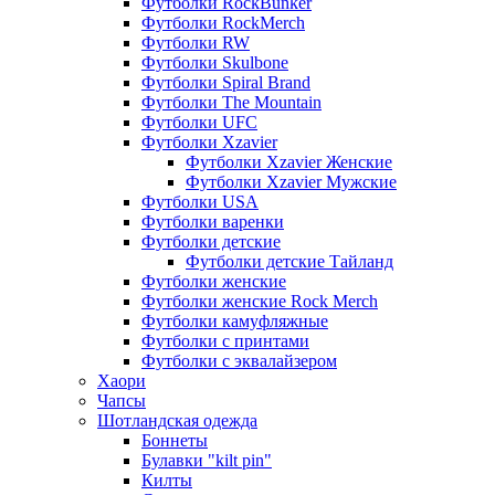
Футболки RockBunker
Футболки RockMerch
Футболки RW
Футболки Skulbone
Футболки Spiral Brand
Футболки The Mountain
Футболки UFC
Футболки Xzavier
Футболки Xzavier Женские
Футболки Xzavier Мужские
Футболки USA
Футболки варенки
Футболки детские
Футболки детские Тайланд
Футболки женские
Футболки женские Rock Merch
Футболки камуфляжные
Футболки с принтами
Футболки с эквалайзером
Хаори
Чапсы
Шотландская одежда
Боннеты
Булавки "kilt pin"
Килты