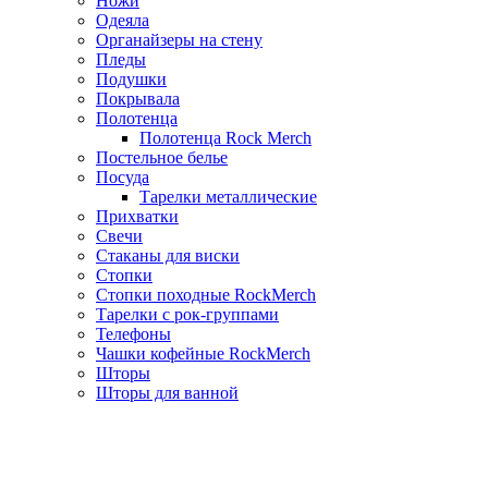
Ножи
Одеяла
Органайзеры на стену
Пледы
Подушки
Покрывала
Полотенца
Полотенца Rock Merch
Постельное белье
Посуда
Тарелки металлические
Прихватки
Свечи
Стаканы для виски
Стопки
Стопки походные RockMerch
Тарелки с рок-группами
Телефоны
Чашки кофейные RockMerch
Шторы
Шторы для ванной