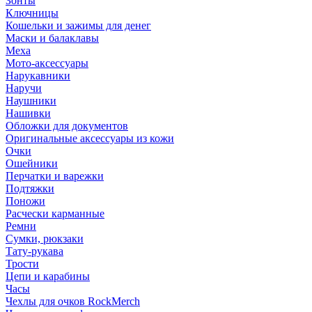
Зонты
Ключницы
Кошельки и зажимы для денег
Маски и балаклавы
Меха
Мото-аксессуары
Нарукавники
Наручи
Наушники
Нашивки
Обложки для документов
Оригинальные аксессуары из кожи
Очки
Ошейники
Перчатки и варежки
Подтяжки
Поножи
Расчески карманные
Ремни
Сумки, рюкзаки
Тату-рукава
Трости
Цепи и карабины
Часы
Чехлы для очков RockMerch