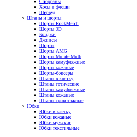
Спорраны
Хосы и флеши
Шервуд
Штаны и шорты
Шорты RockMerch
Шорты 3D
Бриджи
Джинсы
Шорты
Шорты AMG
Шорты Minute Mirth
Шорты камуфляжные
Шорты кожаные
Шорты-боксеры
Штаны в клетку
Штаны готические
Штаны камуфляжные
Штаны кожаные
Штаны трикотажные
Юбки
Юбки в клетку
Юбки кожаные
Юбки мужские
Юбки текстильные