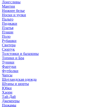
Лонгсливы
Мантии
Нижнее белье
Носки и чулки
Пальто
Пиджаки
Платья
Плащи
Поло
Рубашки
Свитера
Сюртук
Толстовки и балахоны
Топики и Бра
Туники
Фартуки
Футболки
Чапсы
Шотландская одежда
Штаны и шорты
Юбки
Хаори
Тай-Дай
Джемперы
Пижамы