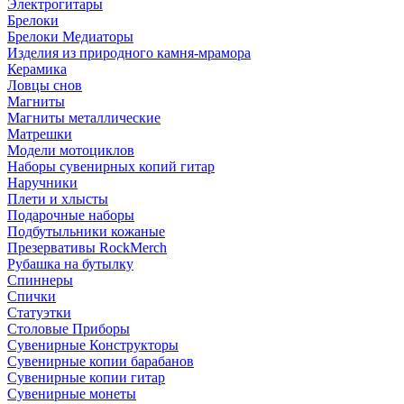
Электрогитары
Брелоки
Брелоки Медиаторы
Изделия из природного камня-мрамора
Керамика
Ловцы снов
Магниты
Магниты металлические
Матрешки
Модели мотоциклов
Наборы сувенирных копий гитар
Наручники
Плети и хлысты
Подарочные наборы
Подбутыльники кожаные
Презервативы RockMerch
Рубашка на бутылку
Спиннеры
Спички
Статуэтки
Столовые Приборы
Сувенирные Конструкторы
Сувенирные копии барабанов
Сувенирные копии гитар
Сувенирные монеты