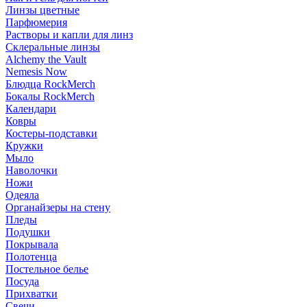
Линзы цветные
Парфюмерия
Растворы и капли для линз
Склеральные линзы
Alchemy the Vault
Nemesis Now
Блюдца RockMerch
Бокалы RockMerch
Календари
Ковры
Костеры-подставки
Кружки
Мыло
Наволочки
Ножи
Одеяла
Органайзеры на стену
Пледы
Подушки
Покрывала
Полотенца
Постельное белье
Посуда
Прихватки
Свечи