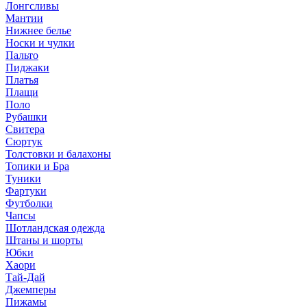
Лонгсливы
Мантии
Нижнее белье
Носки и чулки
Пальто
Пиджаки
Платья
Плащи
Поло
Рубашки
Свитера
Сюртук
Толстовки и балахоны
Топики и Бра
Туники
Фартуки
Футболки
Чапсы
Шотландская одежда
Штаны и шорты
Юбки
Хаори
Тай-Дай
Джемперы
Пижамы