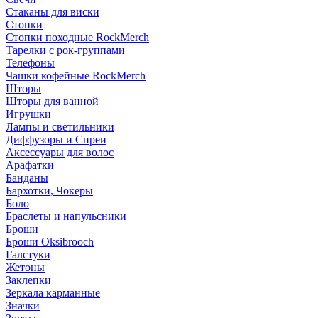
Стаканы для виски
Стопки
Стопки походные RockMerch
Тарелки с рок-группами
Телефоны
Чашки кофейные RockMerch
Шторы
Шторы для ванной
Игрушки
Лампы и светильники
Диффузоры и Спреи
Аксессуары для волос
Арафатки
Банданы
Бархотки, Чокеры
Боло
Браслеты и напульсники
Броши
Броши Oksibrooch
Галстуки
Жетоны
Заклепки
Зеркала карманные
Значки