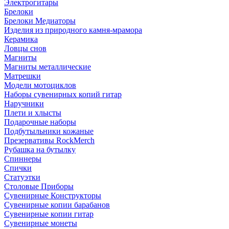
Электрогитары
Брелоки
Брелоки Медиаторы
Изделия из природного камня-мрамора
Керамика
Ловцы снов
Магниты
Магниты металлические
Матрешки
Модели мотоциклов
Наборы сувенирных копий гитар
Наручники
Плети и хлысты
Подарочные наборы
Подбутыльники кожаные
Презервативы RockMerch
Рубашка на бутылку
Спиннеры
Спички
Статуэтки
Столовые Приборы
Сувенирные Конструкторы
Сувенирные копии барабанов
Сувенирные копии гитар
Сувенирные монеты