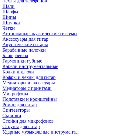
Чехлы для телефонов
Шали
Шарфы
Шипы
Шнурки
Четки
Автономные акустические системы
Аксессуары для гитар
Акустические гитары
Барабанные палочки
Блокфлейты
Гармоники губные
Кабели инструментальные
Колки и ключи
Кофры и чехлы для гитар
Медиаторы и аксессуары
Медиаторы с принтами
Микрофоны
Подставки и кронштейны
Ремни для гитар
Синтезаторы
Скрипки
Стойки для микрофонов
Струны для гитар
Ударные музыкальные инструменты