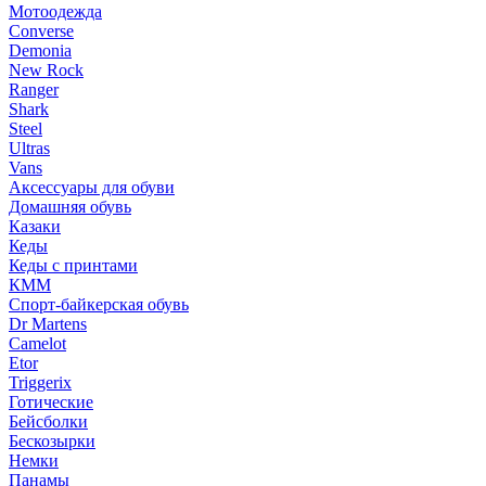
Мотоодежда
Converse
Demonia
New Rock
Ranger
Shark
Steel
Ultras
Vans
Аксессуары для обуви
Домашняя обувь
Казаки
Кеды
Кеды с принтами
КММ
Спорт-байкерская обувь
Dr Martens
Camelot
Etor
Triggerix
Готические
Бейсболки
Бескозырки
Немки
Панамы