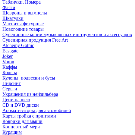
Таблички, Номера
Фляги
Шевроны и вымпелы
Шкатулки
Магниты фигурные
Новогодние товары
Сувенирные копии музыкальных инструментов и аксессуаров
Сувенирная продукция Free Art
Alchemy Gothic
Eastgate
Joker
Voron
Каффы
Кольца
Кулоны, подвески и бусы
Пирсинг
Серьги
Украшения из нейзильбера
Цепи на шею
CD и DVD диски
Ароматизаторы для автомобилей
Карты тройка с принтами
Коврики для мыши
Концертный мерч
Курящим