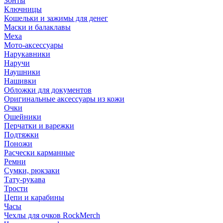
Зонты
Ключницы
Кошельки и зажимы для денег
Маски и балаклавы
Меха
Мото-аксессуары
Нарукавники
Наручи
Наушники
Нашивки
Обложки для документов
Оригинальные аксессуары из кожи
Очки
Ошейники
Перчатки и варежки
Подтяжки
Поножи
Расчески карманные
Ремни
Сумки, рюкзаки
Тату-рукава
Трости
Цепи и карабины
Часы
Чехлы для очков RockMerch