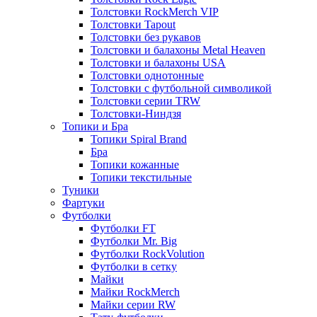
Толстовки RockMerch VIP
Толстовки Tapout
Толстовки без рукавов
Толстовки и балахоны Metal Heaven
Толстовки и балахоны USA
Толстовки однотонные
Толстовки с футбольной символикой
Толстовки серии TRW
Толстовки-Ниндзя
Топики и Бра
Топики Spiral Brand
Бра
Топики кожанные
Топики текстильные
Туники
Фартуки
Футболки
Футболки FT
Футболки Mr. Big
Футболки RockVolution
Футболки в сетку
Майки
Майки RockMerch
Майки серии RW