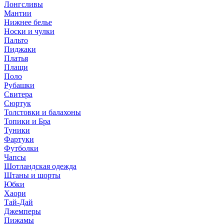
Лонгсливы
Мантии
Нижнее белье
Носки и чулки
Пальто
Пиджаки
Платья
Плащи
Поло
Рубашки
Свитера
Сюртук
Толстовки и балахоны
Топики и Бра
Туники
Фартуки
Футболки
Чапсы
Шотландская одежда
Штаны и шорты
Юбки
Хаори
Тай-Дай
Джемперы
Пижамы