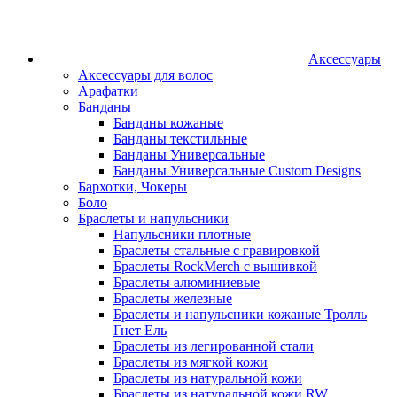
Аксессуары
Аксессуары для волос
Арафатки
Банданы
Банданы кожаные
Банданы текстильные
Банданы Универсальные
Банданы Универсальные Custom Designs
Бархотки, Чокеры
Боло
Браслеты и напульсники
Напульсники плотные
Браслеты стальные с гравировкой
Браслеты RockMerch с вышивкой
Браслеты алюминиевые
Браслеты железные
Браслеты и напульсники кожаные Тролль
Гнет Ель
Браслеты из легированной стали
Браслеты из мягкой кожи
Браслеты из натуральной кожи
Браслеты из натуральной кожи RW