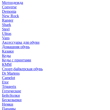
Мотоодежда
Converse
Demonia
New Rock
Ranger
Shark
Steel
Ultras
Vans
Аксессуары для обуви
Домашняя обувь
Казаки
Кеды
Кеды с принтами
КММ
Спорт-байкерская обувь
Dr Martens
Camelot
Etor
Triggerix
Готические
Бейсболки
Бескозырки
Немки
Панамы