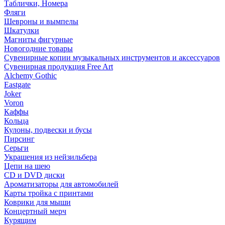
Таблички, Номера
Фляги
Шевроны и вымпелы
Шкатулки
Магниты фигурные
Новогодние товары
Сувенирные копии музыкальных инструментов и аксессуаров
Сувенирная продукция Free Art
Alchemy Gothic
Eastgate
Joker
Voron
Каффы
Кольца
Кулоны, подвески и бусы
Пирсинг
Серьги
Украшения из нейзильбера
Цепи на шею
CD и DVD диски
Ароматизаторы для автомобилей
Карты тройка с принтами
Коврики для мыши
Концертный мерч
Курящим