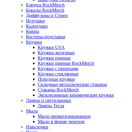
Блюдца RockMerch
Бокалы RockMerch
Диффузоры и Спреи
Игрушки
Календари
Ковры
Костеры-подставки
Кружки
Кружки USA
Кружки железные
Кружки пивные
Кружки пивные RockMerch
Кружки с принтами
Кружки стеклянные
Походные кружки
Складные металлические стаканы
Стаканы RockMerch
Эксклюзивные керамические кружки
Лампы и светильники
Лампы Тесла
Мыло
Мыло ароматизированное
Мыло в форме черепов
Наволочки