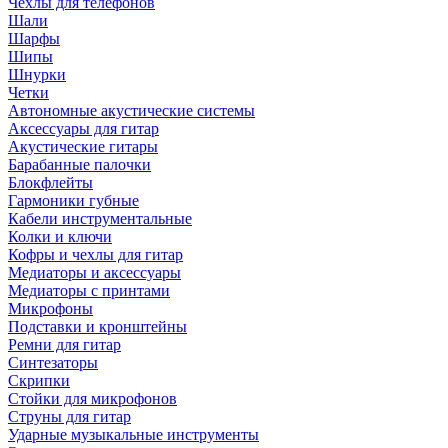
Чехлы для телефонов
Шали
Шарфы
Шипы
Шнурки
Четки
Автономные акустические системы
Аксессуары для гитар
Акустические гитары
Барабанные палочки
Блокфлейты
Гармоники губные
Кабели инструментальные
Колки и ключи
Кофры и чехлы для гитар
Медиаторы и аксессуары
Медиаторы с принтами
Микрофоны
Подставки и кронштейны
Ремни для гитар
Синтезаторы
Скрипки
Стойки для микрофонов
Струны для гитар
Ударные музыкальные инструменты