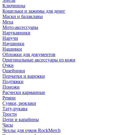
Зонты
Ключницы
Кошельки и зажимы для денег
Маски и балаклавы
Меха
Мото-аксессуары
Нарукавники
Наручи
Наушники
Нашивки
Обложки для документов
Оригинальные аксессуары из кожи
Очки
Ошейники
Перчатки и варежки
Подтяжки
Поножи
Расчески карманные
Ремни
Сумки, рюкзаки
Тату-рукава
Трости
Цепи и карабины
Часы
Чехлы для очков RockMerch