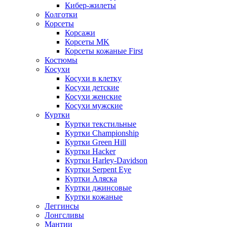
Кибер-жилеты
Колготки
Корсеты
Корсажи
Корсеты MK
Корсеты кожаные First
Костюмы
Косухи
Косухи в клетку
Косухи детские
Косухи женские
Косухи мужские
Куртки
Куртки текстильные
Куртки Championship
Куртки Green Hill
Куртки Hacker
Куртки Harley-Davidson
Куртки Serpent Eye
Куртки Аляска
Куртки джинсовые
Куртки кожаные
Леггинсы
Лонгсливы
Мантии