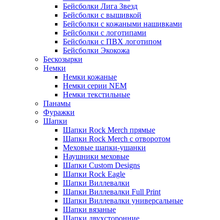
Бейсболки Лига Звезд
Бейсболки с вышивкой
Бейсболки с кожаными нашивками
Бейсболки с логотипами
Бейсболки с ПВХ логотипом
Бейсболки Экокожа
Бескозырки
Немки
Немки кожаные
Немки серии NEM
Немки текстильные
Панамы
Фуражки
Шапки
Шапки Rock Merch прямые
Шапки Rock Merch с отворотом
Меховые шапки-ушанки
Наушники меховые
Шапки Custom Designs
Шапки Rock Eagle
Шапки Виллевалки
Шапки Виллевалки Full Print
Шапки Виллевалки универсальные
Шапки вязаные
Шапки двухсторонние