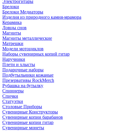
Электрогитары
Брелоки
Брелоки Медиаторы
Изделия из природного камня-мрамора
Керамика
Ловцы снов
Магниты
Магниты металлические
Матрешки
Модели мотоциклов
Наборы сувенирных копий гитар
Наручники
Плети и хлысты
Подарочные наборы
Подбутыльники кожаные
Презервативы RockMerch
Рубашка на бутылку
Спиннеры
Спички
Статуэтки
Столовые Приборы
Сувенирные Конструкторы
Сувенирные копии барабанов
Сувенирные копии гитар
Сувенирные монеты