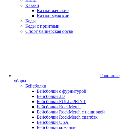
КММ
Казаки
Казаки женские
Казаки мужские
Кеды
Кеды с принтами
Спорт-байкерская обувь
Головные
уборы
Бейсболки
Бейсболки с фурнитурой
Бейсболки 3D
Бейсболки FULL-PRINT
Бейсболки RockMerch
Бейсболки RockMerch с нашивкой
Бейсболки RockMerch снэпбэк
Бейсболки USA
Бейсболки кожаные