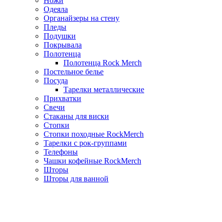
Ножи
Одеяла
Органайзеры на стену
Пледы
Подушки
Покрывала
Полотенца
Полотенца Rock Merch
Постельное белье
Посуда
Тарелки металлические
Прихватки
Свечи
Стаканы для виски
Стопки
Стопки походные RockMerch
Тарелки с рок-группами
Телефоны
Чашки кофейные RockMerch
Шторы
Шторы для ванной