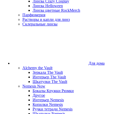
Линзы Crazy Cosplay
Линзы Helloween
Линзы цветные RockMerch
Парфюмерия
Растворы и капли для линз
Склеральные линзы
Для дома
Alchemy the Vault
Зеркала The Vault
Интерьер The Vault
Шкатулки The Vault
Nemesis Now
Бокалы Кружки Рюмки
Другое
Интерьер Nemesis
Копилки Nemesis
Ручки тетради Nemesis
Шкатулки Nemesis