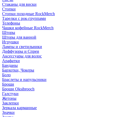
Стаканы для виски
Стопки
Стопки походные RockMerch
Тарелки с рок-группами
Телефоны
Чашки кофейные RockMerch
Шторы
Шторы для ванной
Игрушки
Лампы и светильники
Диффузоры и Спреи
Аксессуары для волос
Арафатки
Банданы
Бархотки, Чокеры
Боло
Браслеты и напульсники
Броши
Броши Oksibrooch
Галстуки
Жетоны
Заклепки
Зеркала карманные
Значки