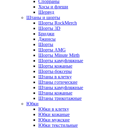
Спорраны
Хосы и флеши
Шервуд
Штаны и шорты
Шорты RockMerch
Шорты 3D
Бриджи
Джинсы
Шорты
Шорты AMG
Шорты Minute Mirth
Шорты камуфляжные
Шорты кожаные
Шорты-боксеры
Штаны в клетку
Штаны готические
Штаны камуфляжные
Штаны кожаные
Штаны трикотажные
Юбки
Юбки в клетку
Юбки кожаные
Юбки мужские
Юбки текстильные