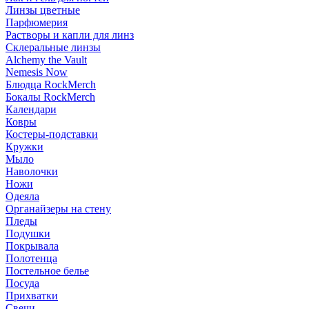
Линзы цветные
Парфюмерия
Растворы и капли для линз
Склеральные линзы
Alchemy the Vault
Nemesis Now
Блюдца RockMerch
Бокалы RockMerch
Календари
Ковры
Костеры-подставки
Кружки
Мыло
Наволочки
Ножи
Одеяла
Органайзеры на стену
Пледы
Подушки
Покрывала
Полотенца
Постельное белье
Посуда
Прихватки
Свечи