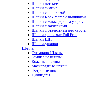
Шапки детские
Шапки зимние
Шапки с вышивкой
Шапки Rock Merch с вышивкой
Шапки с жаккардовым узором
Шапки с заклепками
Шапки с отверстием для хвоста
Шапки флисовые Full Print
Шапки ШП
Шапки-ушанки
Шляпы
Стимпанк Шляпы
Замшевые шляпы
Кожаные шляпы
Маскарадные шляпы
Фетровые шляпы
Цилиндры