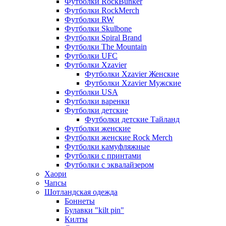
Футболки RockBunker
Футболки RockMerch
Футболки RW
Футболки Skulbone
Футболки Spiral Brand
Футболки The Mountain
Футболки UFC
Футболки Xzavier
Футболки Xzavier Женские
Футболки Xzavier Мужские
Футболки USA
Футболки варенки
Футболки детские
Футболки детские Тайланд
Футболки женские
Футболки женские Rock Merch
Футболки камуфляжные
Футболки с принтами
Футболки с эквалайзером
Хаори
Чапсы
Шотландская одежда
Боннеты
Булавки "kilt pin"
Килты