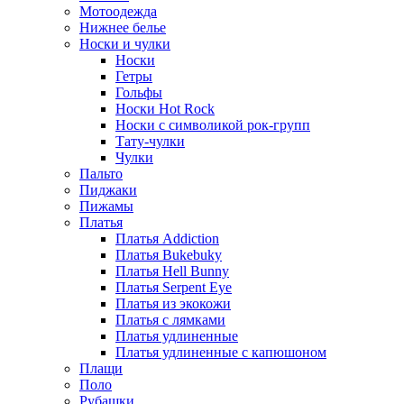
Мотоодежда
Нижнее белье
Носки и чулки
Носки
Гетры
Гольфы
Носки Hot Rock
Носки с символикой рок-групп
Тату-чулки
Чулки
Пальто
Пиджаки
Пижамы
Платья
Платья Addiction
Платья Bukebuky
Платья Hell Bunny
Платья Serpent Eye
Платья из экокожи
Платья с лямками
Платья удлиненные
Платья удлиненные с капюшоном
Плащи
Поло
Рубашки