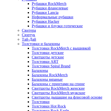
Рубашки RockMerch
Рубашки фланелевые
Рубашки Lancia
Неформальные рубашки
Рубашки Hacker
Рубашки и блузки готические
Свитера
Сюртук
Тай-Дай
Толстовки и балахоны
Толстовки RockMerch с вышивкой
Толстовки детские
Свитшоты детские
Толстовки ART
Толстовки Spiral Brand
Балахоны
Балахоны RockMerch
Балахоны вязаные
Балахоны с принтами на спине
Свитшоты RockMerch женские
Свитшоты RockMerch мужские
Свитшоты дышащие на флисовой основе
Толстовки
Толстовки Hot Rock
Толстовки Rock Eagle