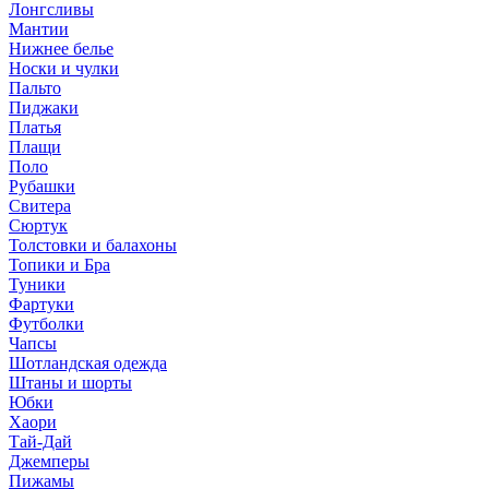
Лонгсливы
Мантии
Нижнее белье
Носки и чулки
Пальто
Пиджаки
Платья
Плащи
Поло
Рубашки
Свитера
Сюртук
Толстовки и балахоны
Топики и Бра
Туники
Фартуки
Футболки
Чапсы
Шотландская одежда
Штаны и шорты
Юбки
Хаори
Тай-Дай
Джемперы
Пижамы