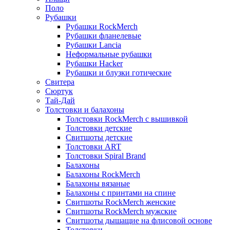
Поло
Рубашки
Рубашки RockMerch
Рубашки фланелевые
Рубашки Lancia
Неформальные рубашки
Рубашки Hacker
Рубашки и блузки готические
Свитера
Сюртук
Тай-Дай
Толстовки и балахоны
Толстовки RockMerch с вышивкой
Толстовки детские
Свитшоты детские
Толстовки ART
Толстовки Spiral Brand
Балахоны
Балахоны RockMerch
Балахоны вязаные
Балахоны с принтами на спине
Свитшоты RockMerch женские
Свитшоты RockMerch мужские
Свитшоты дышащие на флисовой основе
Толстовки