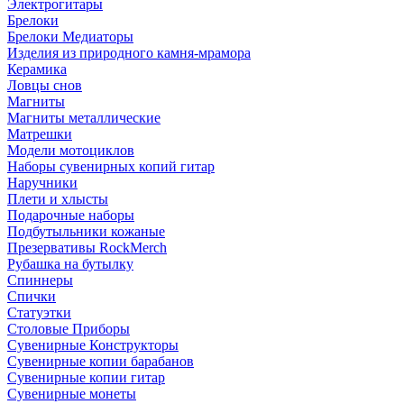
Электрогитары
Брелоки
Брелоки Медиаторы
Изделия из природного камня-мрамора
Керамика
Ловцы снов
Магниты
Магниты металлические
Матрешки
Модели мотоциклов
Наборы сувенирных копий гитар
Наручники
Плети и хлысты
Подарочные наборы
Подбутыльники кожаные
Презервативы RockMerch
Рубашка на бутылку
Спиннеры
Спички
Статуэтки
Столовые Приборы
Сувенирные Конструкторы
Сувенирные копии барабанов
Сувенирные копии гитар
Сувенирные монеты