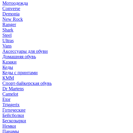
Мотоодежда
Converse
Demonia
New Rock
Ranger
Shark
Steel
Ultras
Vans
Аксессуары для обуви
Домашняя обувь
Казаки
Кеды
Кеды с принтами
КММ
Спорт-байкерская обувь
Dr Martens
Camelot
Etor
Triggerix
Готические
Бейсболки
Бескозырки
Немки
Панамы