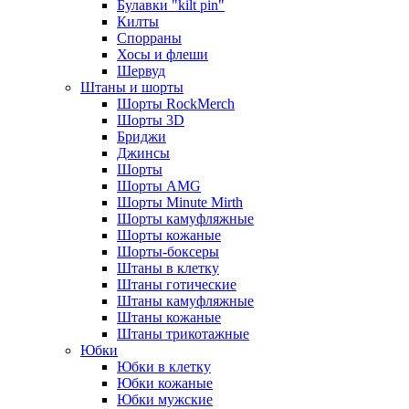
Булавки "kilt pin"
Килты
Спорраны
Хосы и флеши
Шервуд
Штаны и шорты
Шорты RockMerch
Шорты 3D
Бриджи
Джинсы
Шорты
Шорты AMG
Шорты Minute Mirth
Шорты камуфляжные
Шорты кожаные
Шорты-боксеры
Штаны в клетку
Штаны готические
Штаны камуфляжные
Штаны кожаные
Штаны трикотажные
Юбки
Юбки в клетку
Юбки кожаные
Юбки мужские