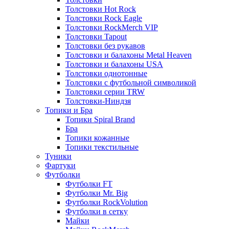
Толстовки Hot Rock
Толстовки Rock Eagle
Толстовки RockMerch VIP
Толстовки Tapout
Толстовки без рукавов
Толстовки и балахоны Metal Heaven
Толстовки и балахоны USA
Толстовки однотонные
Толстовки с футбольной символикой
Толстовки серии TRW
Толстовки-Ниндзя
Топики и Бра
Топики Spiral Brand
Бра
Топики кожанные
Топики текстильные
Туники
Фартуки
Футболки
Футболки FT
Футболки Mr. Big
Футболки RockVolution
Футболки в сетку
Майки