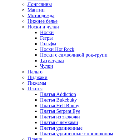
Лонгсливы
Мантии
Мотоодежда
Нижнее белье
Носки и чулки
Носки
Гетры
Гольфы
Носки Hot Rock
Носки с символикой рок-групп
Тату-чулки
Чулки
Пальто
Пиджаки
Пижамы
Платья
Платья Addiction
Платья Bukebuky
Платья Hell Bunny
Платья Serpent Eye
Платья из экокожи
Платья с лямками
Платья удлиненные
Платья удлиненные с капюшоном
Плащи