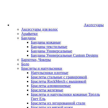
Аксессуары
Аксессуары для волос
Арафатки
Банданы
Банданы кожаные
Банданы текстильные
Банданы Универсальные
Банданы Универсальные Custom Designs
Бархотки, Чокеры
Боло
Браслеты и напульсники
Напульсники плотные
Браслеты стальные с гравировкой
Браслеты RockMerch с вышивкой
Браслеты алюминиевые
Браслеты железные
Браслеты и напульсники кожаные Тролль
Гнет Ель
Браслеты из легированной стали
Браслеты из мягкой кожи