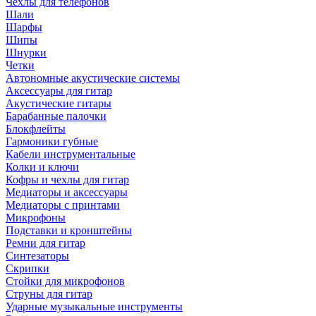
Чехлы для телефонов
Шали
Шарфы
Шипы
Шнурки
Четки
Автономные акустические системы
Аксессуары для гитар
Акустические гитары
Барабанные палочки
Блокфлейты
Гармоники губные
Кабели инструментальные
Колки и ключи
Кофры и чехлы для гитар
Медиаторы и аксессуары
Медиаторы с принтами
Микрофоны
Подставки и кронштейны
Ремни для гитар
Синтезаторы
Скрипки
Стойки для микрофонов
Струны для гитар
Ударные музыкальные инструменты