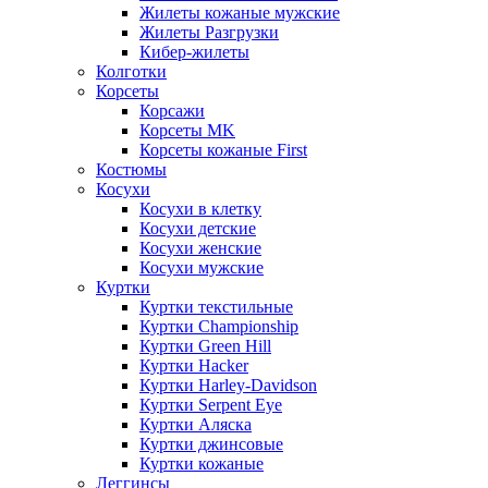
Жилеты кожаные мужские
Жилеты Разгрузки
Кибер-жилеты
Колготки
Корсеты
Корсажи
Корсеты MK
Корсеты кожаные First
Костюмы
Косухи
Косухи в клетку
Косухи детские
Косухи женские
Косухи мужские
Куртки
Куртки текстильные
Куртки Championship
Куртки Green Hill
Куртки Hacker
Куртки Harley-Davidson
Куртки Serpent Eye
Куртки Аляска
Куртки джинсовые
Куртки кожаные
Леггинсы