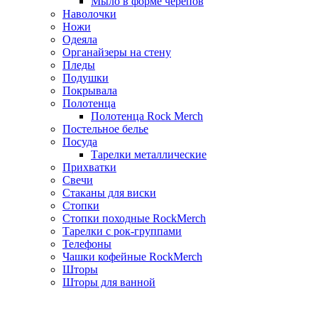
Мыло в форме черепов
Наволочки
Ножи
Одеяла
Органайзеры на стену
Пледы
Подушки
Покрывала
Полотенца
Полотенца Rock Merch
Постельное белье
Посуда
Тарелки металлические
Прихватки
Свечи
Стаканы для виски
Стопки
Стопки походные RockMerch
Тарелки с рок-группами
Телефоны
Чашки кофейные RockMerch
Шторы
Шторы для ванной