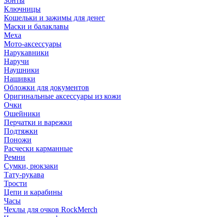
Зонты
Ключницы
Кошельки и зажимы для денег
Маски и балаклавы
Меха
Мото-аксессуары
Нарукавники
Наручи
Наушники
Нашивки
Обложки для документов
Оригинальные аксессуары из кожи
Очки
Ошейники
Перчатки и варежки
Подтяжки
Поножи
Расчески карманные
Ремни
Сумки, рюкзаки
Тату-рукава
Трости
Цепи и карабины
Часы
Чехлы для очков RockMerch