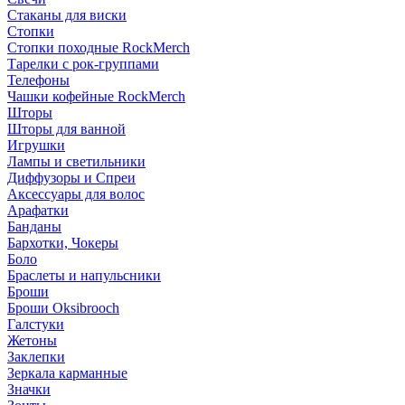
Стаканы для виски
Стопки
Стопки походные RockMerch
Тарелки с рок-группами
Телефоны
Чашки кофейные RockMerch
Шторы
Шторы для ванной
Игрушки
Лампы и светильники
Диффузоры и Спреи
Аксессуары для волос
Арафатки
Банданы
Бархотки, Чокеры
Боло
Браслеты и напульсники
Броши
Броши Oksibrooch
Галстуки
Жетоны
Заклепки
Зеркала карманные
Значки