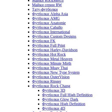
Майки RockMerch
Майки серии RW
Тату-футболки
Футболки Alpha Asia
Футболки AMG
Футболки Anatomie
Футболки Caballo
Футболки International
Футболки Custom Designs
Футболки FK
Футболки Full Print
Футболки Harley-Davidson
Футболки Hot Rock
Футболки Metal Heaven
Футболки Minute Mirth
Футболки Muay Thai
Футболки New Type System
Футболки OuterVision
Футболки Ringer
Футболки Rock Chang
Футболки 3D
Футболки Full High Definition
Футболки Glow Dark
Футболки High Definition
Футболки 4D