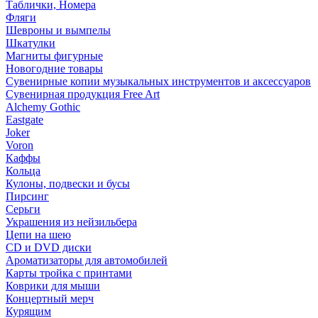
Таблички, Номера
Фляги
Шевроны и вымпелы
Шкатулки
Магниты фигурные
Новогодние товары
Сувенирные копии музыкальных инструментов и аксессуаров
Сувенирная продукция Free Art
Alchemy Gothic
Eastgate
Joker
Voron
Каффы
Кольца
Кулоны, подвески и бусы
Пирсинг
Серьги
Украшения из нейзильбера
Цепи на шею
CD и DVD диски
Ароматизаторы для автомобилей
Карты тройка с принтами
Коврики для мыши
Концертный мерч
Курящим