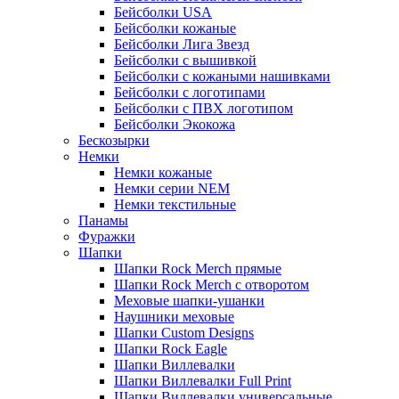
Бейсболки USA
Бейсболки кожаные
Бейсболки Лига Звезд
Бейсболки с вышивкой
Бейсболки с кожаными нашивками
Бейсболки с логотипами
Бейсболки с ПВХ логотипом
Бейсболки Экокожа
Бескозырки
Немки
Немки кожаные
Немки серии NEM
Немки текстильные
Панамы
Фуражки
Шапки
Шапки Rock Merch прямые
Шапки Rock Merch с отворотом
Меховые шапки-ушанки
Наушники меховые
Шапки Custom Designs
Шапки Rock Eagle
Шапки Виллевалки
Шапки Виллевалки Full Print
Шапки Виллевалки универсальные