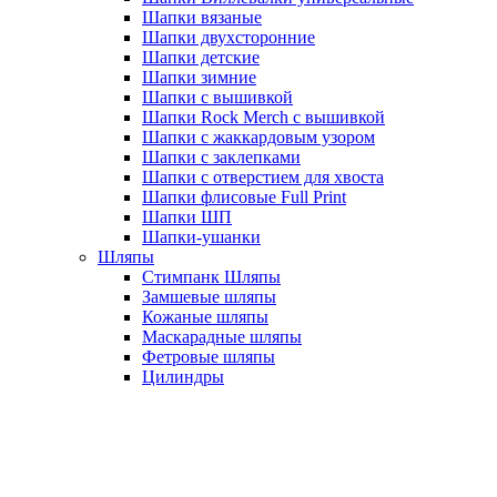
Шапки вязаные
Шапки двухсторонние
Шапки детские
Шапки зимние
Шапки с вышивкой
Шапки Rock Merch с вышивкой
Шапки с жаккардовым узором
Шапки с заклепками
Шапки с отверстием для хвоста
Шапки флисовые Full Print
Шапки ШП
Шапки-ушанки
Шляпы
Стимпанк Шляпы
Замшевые шляпы
Кожаные шляпы
Маскарадные шляпы
Фетровые шляпы
Цилиндры