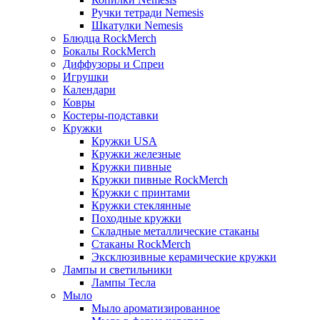
Ручки тетради Nemesis
Шкатулки Nemesis
Блюдца RockMerch
Бокалы RockMerch
Диффузоры и Спреи
Игрушки
Календари
Ковры
Костеры-подставки
Кружки
Кружки USA
Кружки железные
Кружки пивные
Кружки пивные RockMerch
Кружки с принтами
Кружки стеклянные
Походные кружки
Складные металлические стаканы
Стаканы RockMerch
Эксклюзивные керамические кружки
Лампы и светильники
Лампы Тесла
Мыло
Мыло ароматизированное