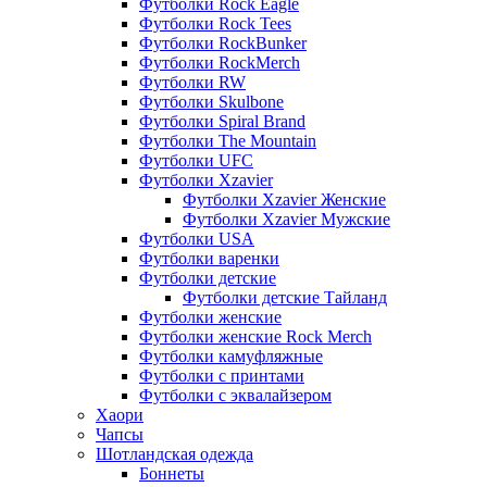
Футболки Rock Eagle
Футболки Rock Tees
Футболки RockBunker
Футболки RockMerch
Футболки RW
Футболки Skulbone
Футболки Spiral Brand
Футболки The Mountain
Футболки UFC
Футболки Xzavier
Футболки Xzavier Женские
Футболки Xzavier Мужские
Футболки USA
Футболки варенки
Футболки детские
Футболки детские Тайланд
Футболки женские
Футболки женские Rock Merch
Футболки камуфляжные
Футболки с принтами
Футболки с эквалайзером
Хаори
Чапсы
Шотландская одежда
Боннеты