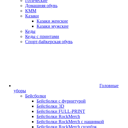
Готические
Домашняя обувь
КММ
Казаки
Казаки женские
Казаки мужские
Кеды
Кеды с принтами
Спорт-байкерская обувь
Головные
уборы
Бейсболки
Бейсболки с фурнитурой
Бейсболки 3D
Бейсболки FULL-PRINT
Бейсболки RockMerch
Бейсболки RockMerch с нашивкой
Бейсболки RockMerch снэпбэк