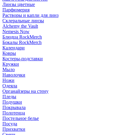
Линзы цветные
Парфюмерия
Растворы и капли для линз
Склеральные линзы
Alchemy the Vault
Nemesis Now
Блюдца RockMerch
Бокалы RockMerch
Календари
Ковры
Костеры-подставки
Кружки
Мыло
Наволочки
Ножи
Одеяла
Органайзеры на стену
Пледы
Подушки
Покрывала
Полотенца
Постельное белье
Посуда
Прихватки
Свечи