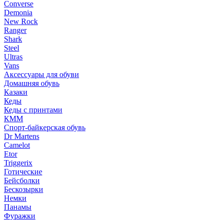
Converse
Demonia
New Rock
Ranger
Shark
Steel
Ultras
Vans
Аксессуары для обуви
Домашняя обувь
Казаки
Кеды
Кеды с принтами
КММ
Спорт-байкерская обувь
Dr Martens
Camelot
Etor
Triggerix
Готические
Бейсболки
Бескозырки
Немки
Панамы
Фуражки