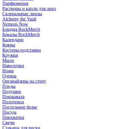
Парфюмерия
Растворы и капли для линз
Склеральные линзы
Alchemy the Vault
Nemesis Now
Блюдца RockMerch
Бокалы RockMerch
Календари
Ковры
Костеры-подставки
Кружки
Мыло
Наволочки
Ножи
Одеяла
Органайзеры на стену
Пледы
Подушки
Покрывала
Полотенца
Постельное белье
Посуда
Прихватки
Свечи
Стаканы для виски