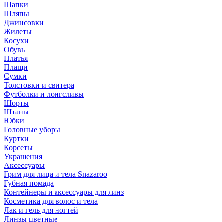
Шапки
Шляпы
Джинсовки
Жилеты
Косухи
Обувь
Платья
Плащи
Сумки
Толстовки и свитера
Футболки и лонгсливы
Шорты
Штаны
Юбки
Головные уборы
Куртки
Корсеты
Украшения
Аксессуары
Грим для лица и тела Snazaroo
Губная помада
Контейнеры и аксессуары для линз
Косметика для волос и тела
Лак и гель для ногтей
Линзы цветные