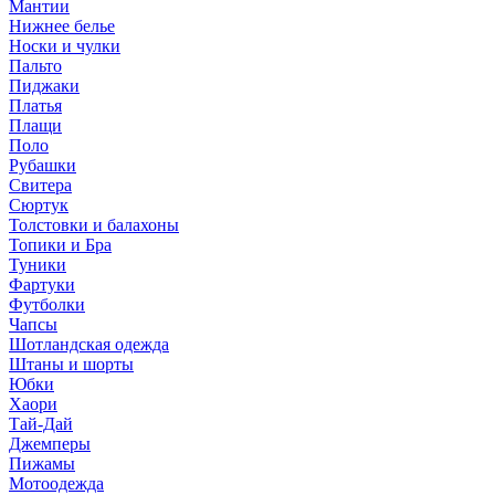
Мантии
Нижнее белье
Носки и чулки
Пальто
Пиджаки
Платья
Плащи
Поло
Рубашки
Свитера
Сюртук
Толстовки и балахоны
Топики и Бра
Туники
Фартуки
Футболки
Чапсы
Шотландская одежда
Штаны и шорты
Юбки
Хаори
Тай-Дай
Джемперы
Пижамы
Мотоодежда