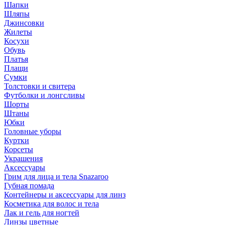
Шапки
Шляпы
Джинсовки
Жилеты
Косухи
Обувь
Платья
Плащи
Сумки
Толстовки и свитера
Футболки и лонгсливы
Шорты
Штаны
Юбки
Головные уборы
Куртки
Корсеты
Украшения
Аксессуары
Грим для лица и тела Snazaroo
Губная помада
Контейнеры и аксессуары для линз
Косметика для волос и тела
Лак и гель для ногтей
Линзы цветные