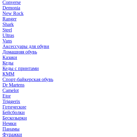
Converse
Demonia
New Rock
Ranger
Shark
Steel
Ultras
Vans
Аксессуары для обуви
Домашняя обувь
Казаки
Кеды
Кеды с принтами
КММ
Спорт-байкерская обувь
Dr Martens
Camelot
Etor
Triggerix
Готические
Бейсболки
Бескозырки
Немки
Панамы
Фуражки