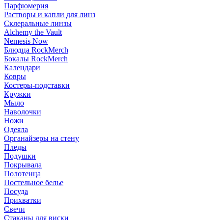
Парфюмерия
Растворы и капли для линз
Склеральные линзы
Alchemy the Vault
Nemesis Now
Блюдца RockMerch
Бокалы RockMerch
Календари
Ковры
Костеры-подставки
Кружки
Мыло
Наволочки
Ножи
Одеяла
Органайзеры на стену
Пледы
Подушки
Покрывала
Полотенца
Постельное белье
Посуда
Прихватки
Свечи
Стаканы для виски