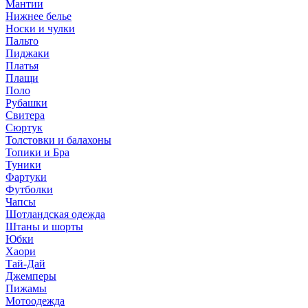
Мантии
Нижнее белье
Носки и чулки
Пальто
Пиджаки
Платья
Плащи
Поло
Рубашки
Свитера
Сюртук
Толстовки и балахоны
Топики и Бра
Туники
Фартуки
Футболки
Чапсы
Шотландская одежда
Штаны и шорты
Юбки
Хаори
Тай-Дай
Джемперы
Пижамы
Мотоодежда