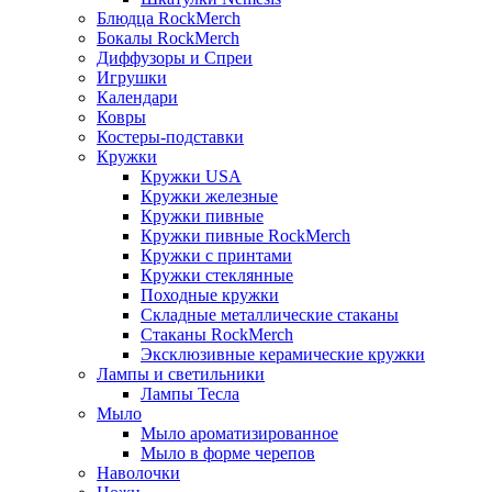
Блюдца RockMerch
Бокалы RockMerch
Диффузоры и Спреи
Игрушки
Календари
Ковры
Костеры-подставки
Кружки
Кружки USA
Кружки железные
Кружки пивные
Кружки пивные RockMerch
Кружки с принтами
Кружки стеклянные
Походные кружки
Складные металлические стаканы
Стаканы RockMerch
Эксклюзивные керамические кружки
Лампы и светильники
Лампы Тесла
Мыло
Мыло ароматизированное
Мыло в форме черепов
Наволочки