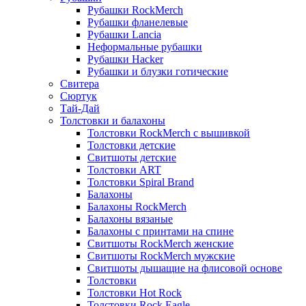
Рубашки RockMerch
Рубашки фланелевые
Рубашки Lancia
Неформальные рубашки
Рубашки Hacker
Рубашки и блузки готические
Свитера
Сюртук
Тай-Дай
Толстовки и балахоны
Толстовки RockMerch с вышивкой
Толстовки детские
Свитшоты детские
Толстовки ART
Толстовки Spiral Brand
Балахоны
Балахоны RockMerch
Балахоны вязаные
Балахоны с принтами на спине
Свитшоты RockMerch женские
Свитшоты RockMerch мужские
Свитшоты дышащие на флисовой основе
Толстовки
Толстовки Hot Rock
Толстовки Rock Eagle