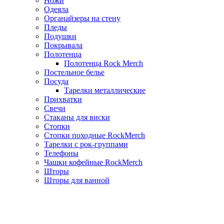
Ножи
Одеяла
Органайзеры на стену
Пледы
Подушки
Покрывала
Полотенца
Полотенца Rock Merch
Постельное белье
Посуда
Тарелки металлические
Прихватки
Свечи
Стаканы для виски
Стопки
Стопки походные RockMerch
Тарелки с рок-группами
Телефоны
Чашки кофейные RockMerch
Шторы
Шторы для ванной