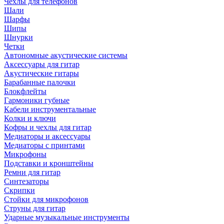
Чехлы для телефонов
Шали
Шарфы
Шипы
Шнурки
Четки
Автономные акустические системы
Аксессуары для гитар
Акустические гитары
Барабанные палочки
Блокфлейты
Гармоники губные
Кабели инструментальные
Колки и ключи
Кофры и чехлы для гитар
Медиаторы и аксессуары
Медиаторы с принтами
Микрофоны
Подставки и кронштейны
Ремни для гитар
Синтезаторы
Скрипки
Стойки для микрофонов
Струны для гитар
Ударные музыкальные инструменты