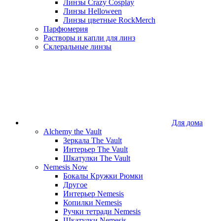
Линзы Crazy Cosplay
Линзы Helloween
Линзы цветные RockMerch
Парфюмерия
Растворы и капли для линз
Склеральные линзы
Для дома
Alchemy the Vault
Зеркала The Vault
Интерьер The Vault
Шкатулки The Vault
Nemesis Now
Бокалы Кружки Рюмки
Другое
Интерьер Nemesis
Копилки Nemesis
Ручки тетради Nemesis
Шкатулки Nemesis