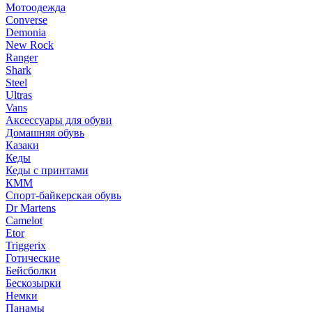
Мотоодежда
Converse
Demonia
New Rock
Ranger
Shark
Steel
Ultras
Vans
Аксессуары для обуви
Домашняя обувь
Казаки
Кеды
Кеды с принтами
КММ
Спорт-байкерская обувь
Dr Martens
Camelot
Etor
Triggerix
Готические
Бейсболки
Бескозырки
Немки
Панамы