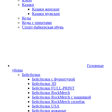
КММ
Казаки
Казаки женские
Казаки мужские
Кеды
Кеды с принтами
Спорт-байкерская обувь
Головные
уборы
Бейсболки
Бейсболки с фурнитурой
Бейсболки 3D
Бейсболки FULL-PRINT
Бейсболки RockMerch
Бейсболки RockMerch с нашивкой
Бейсболки RockMerch снэпбэк
Бейсболки USA
Бейсболки кожаные