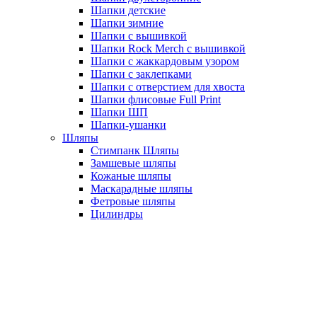
Шапки детские
Шапки зимние
Шапки с вышивкой
Шапки Rock Merch с вышивкой
Шапки с жаккардовым узором
Шапки с заклепками
Шапки с отверстием для хвоста
Шапки флисовые Full Print
Шапки ШП
Шапки-ушанки
Шляпы
Стимпанк Шляпы
Замшевые шляпы
Кожаные шляпы
Маскарадные шляпы
Фетровые шляпы
Цилиндры