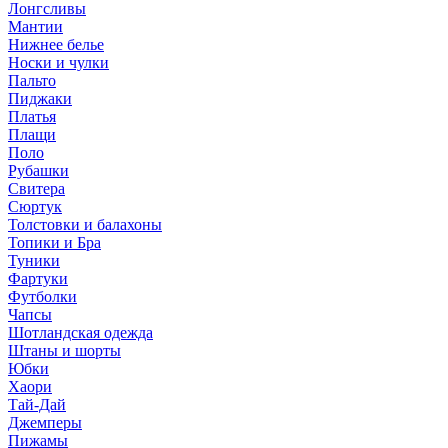
Лонгсливы
Мантии
Нижнее белье
Носки и чулки
Пальто
Пиджаки
Платья
Плащи
Поло
Рубашки
Свитера
Сюртук
Толстовки и балахоны
Топики и Бра
Туники
Фартуки
Футболки
Чапсы
Шотландская одежда
Штаны и шорты
Юбки
Хаори
Тай-Дай
Джемперы
Пижамы