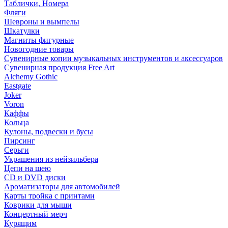
Таблички, Номера
Фляги
Шевроны и вымпелы
Шкатулки
Магниты фигурные
Новогодние товары
Сувенирные копии музыкальных инструментов и аксессуаров
Сувенирная продукция Free Art
Alchemy Gothic
Eastgate
Joker
Voron
Каффы
Кольца
Кулоны, подвески и бусы
Пирсинг
Серьги
Украшения из нейзильбера
Цепи на шею
CD и DVD диски
Ароматизаторы для автомобилей
Карты тройка с принтами
Коврики для мыши
Концертный мерч
Курящим