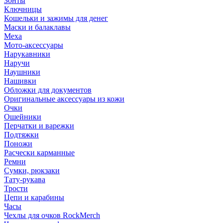
Зонты
Ключницы
Кошельки и зажимы для денег
Маски и балаклавы
Меха
Мото-аксессуары
Нарукавники
Наручи
Наушники
Нашивки
Обложки для документов
Оригинальные аксессуары из кожи
Очки
Ошейники
Перчатки и варежки
Подтяжки
Поножи
Расчески карманные
Ремни
Сумки, рюкзаки
Тату-рукава
Трости
Цепи и карабины
Часы
Чехлы для очков RockMerch