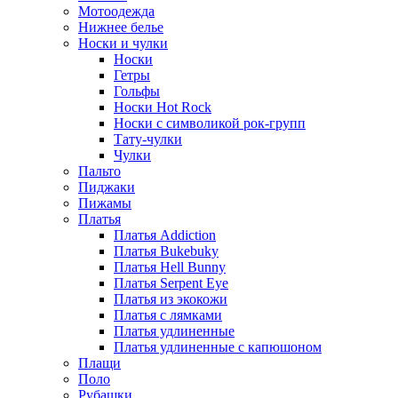
Мотоодежда
Нижнее белье
Носки и чулки
Носки
Гетры
Гольфы
Носки Hot Rock
Носки с символикой рок-групп
Тату-чулки
Чулки
Пальто
Пиджаки
Пижамы
Платья
Платья Addiction
Платья Bukebuky
Платья Hell Bunny
Платья Serpent Eye
Платья из экокожи
Платья с лямками
Платья удлиненные
Платья удлиненные с капюшоном
Плащи
Поло
Рубашки