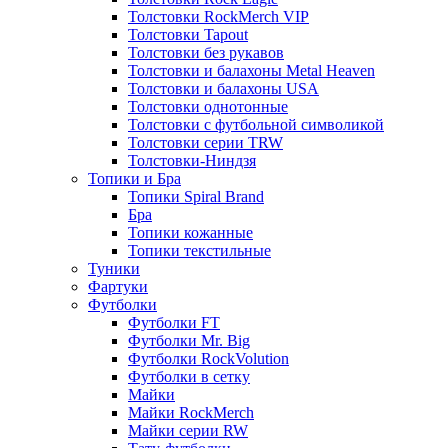
Толстовки RockMerch VIP
Толстовки Tapout
Толстовки без рукавов
Толстовки и балахоны Metal Heaven
Толстовки и балахоны USA
Толстовки однотонные
Толстовки с футбольной символикой
Толстовки серии TRW
Толстовки-Ниндзя
Топики и Бра
Топики Spiral Brand
Бра
Топики кожанные
Топики текстильные
Туники
Фартуки
Футболки
Футболки FT
Футболки Mr. Big
Футболки RockVolution
Футболки в сетку
Майки
Майки RockMerch
Майки серии RW