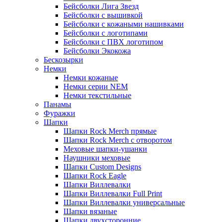
Бейсболки Лига Звезд
Бейсболки с вышивкой
Бейсболки с кожаными нашивками
Бейсболки с логотипами
Бейсболки с ПВХ логотипом
Бейсболки Экокожа
Бескозырки
Немки
Немки кожаные
Немки серии NEM
Немки текстильные
Панамы
Фуражки
Шапки
Шапки Rock Merch прямые
Шапки Rock Merch с отворотом
Меховые шапки-ушанки
Наушники меховые
Шапки Custom Designs
Шапки Rock Eagle
Шапки Виллевалки
Шапки Виллевалки Full Print
Шапки Виллевалки универсальные
Шапки вязаные
Шапки двухсторонние