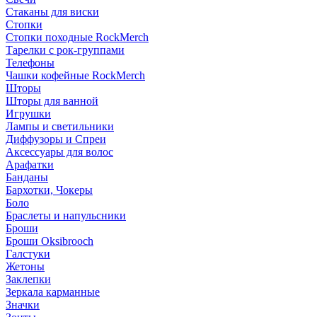
Стаканы для виски
Стопки
Стопки походные RockMerch
Тарелки с рок-группами
Телефоны
Чашки кофейные RockMerch
Шторы
Шторы для ванной
Игрушки
Лампы и светильники
Диффузоры и Спреи
Аксессуары для волос
Арафатки
Банданы
Бархотки, Чокеры
Боло
Браслеты и напульсники
Броши
Броши Oksibrooch
Галстуки
Жетоны
Заклепки
Зеркала карманные
Значки