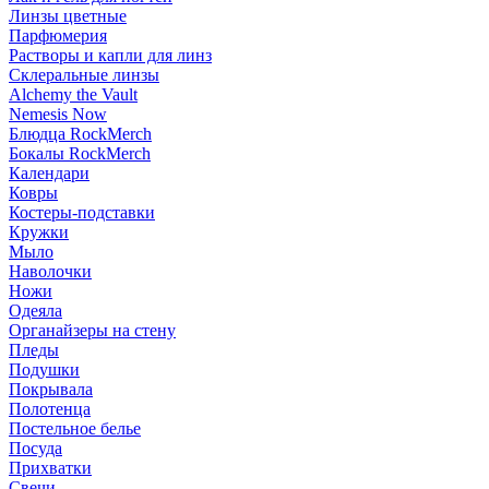
Линзы цветные
Парфюмерия
Растворы и капли для линз
Склеральные линзы
Alchemy the Vault
Nemesis Now
Блюдца RockMerch
Бокалы RockMerch
Календари
Ковры
Костеры-подставки
Кружки
Мыло
Наволочки
Ножи
Одеяла
Органайзеры на стену
Пледы
Подушки
Покрывала
Полотенца
Постельное белье
Посуда
Прихватки
Свечи