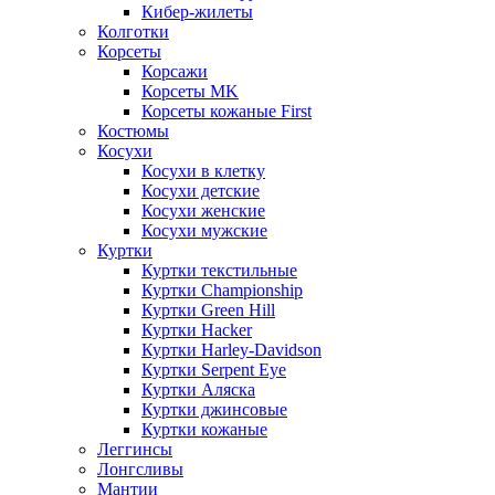
Кибер-жилеты
Колготки
Корсеты
Корсажи
Корсеты MK
Корсеты кожаные First
Костюмы
Косухи
Косухи в клетку
Косухи детские
Косухи женские
Косухи мужские
Куртки
Куртки текстильные
Куртки Championship
Куртки Green Hill
Куртки Hacker
Куртки Harley-Davidson
Куртки Serpent Eye
Куртки Аляска
Куртки джинсовые
Куртки кожаные
Леггинсы
Лонгсливы
Мантии