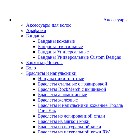
Аксессуары
Аксессуары для волос
Арафатки
Банданы
Банданы кожаные
Банданы текстильные
Банданы Универсальные
Банданы Универсальные Custom Designs
Бархотки, Чокеры
Боло
Браслеты и напульсники
Напульсники плотные
Браслеты стальные с гравировкой
Браслеты RockMerch с вышивкой
Браслеты алюминиевые
Браслеты железные
Браслеты и напульсники кожаные Тролль
Гнет Ель
Браслеты из легированной стали
Браслеты из мягкой кожи
Браслеты из натуральной кожи
Браслеты из натуральной кожи RW