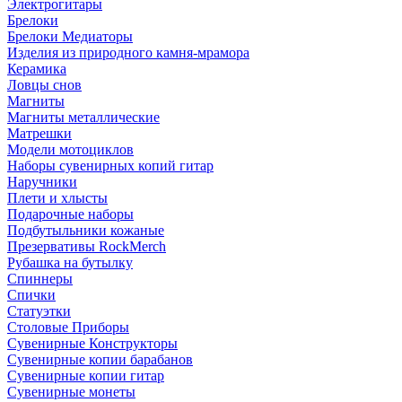
Электрогитары
Брелоки
Брелоки Медиаторы
Изделия из природного камня-мрамора
Керамика
Ловцы снов
Магниты
Магниты металлические
Матрешки
Модели мотоциклов
Наборы сувенирных копий гитар
Наручники
Плети и хлысты
Подарочные наборы
Подбутыльники кожаные
Презервативы RockMerch
Рубашка на бутылку
Спиннеры
Спички
Статуэтки
Столовые Приборы
Сувенирные Конструкторы
Сувенирные копии барабанов
Сувенирные копии гитар
Сувенирные монеты