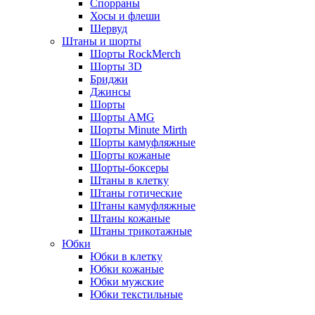
Спорраны
Хосы и флеши
Шервуд
Штаны и шорты
Шорты RockMerch
Шорты 3D
Бриджи
Джинсы
Шорты
Шорты AMG
Шорты Minute Mirth
Шорты камуфляжные
Шорты кожаные
Шорты-боксеры
Штаны в клетку
Штаны готические
Штаны камуфляжные
Штаны кожаные
Штаны трикотажные
Юбки
Юбки в клетку
Юбки кожаные
Юбки мужские
Юбки текстильные