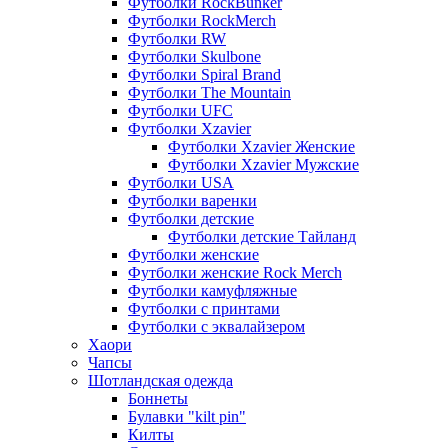
Футболки RockBunker
Футболки RockMerch
Футболки RW
Футболки Skulbone
Футболки Spiral Brand
Футболки The Mountain
Футболки UFC
Футболки Xzavier
Футболки Xzavier Женские
Футболки Xzavier Мужские
Футболки USA
Футболки варенки
Футболки детские
Футболки детские Тайланд
Футболки женские
Футболки женские Rock Merch
Футболки камуфляжные
Футболки с принтами
Футболки с эквалайзером
Хаори
Чапсы
Шотландская одежда
Боннеты
Булавки "kilt pin"
Килты