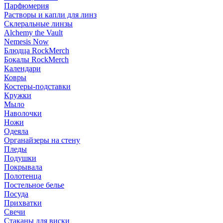
Парфюмерия
Растворы и капли для линз
Склеральные линзы
Alchemy the Vault
Nemesis Now
Блюдца RockMerch
Бокалы RockMerch
Календари
Ковры
Костеры-подставки
Кружки
Мыло
Наволочки
Ножи
Одеяла
Органайзеры на стену
Пледы
Подушки
Покрывала
Полотенца
Постельное белье
Посуда
Прихватки
Свечи
Стаканы для виски