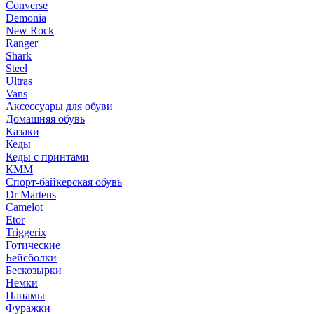
Converse
Demonia
New Rock
Ranger
Shark
Steel
Ultras
Vans
Аксессуары для обуви
Домашняя обувь
Казаки
Кеды
Кеды с принтами
КММ
Спорт-байкерская обувь
Dr Martens
Camelot
Etor
Triggerix
Готические
Бейсболки
Бескозырки
Немки
Панамы
Фуражки