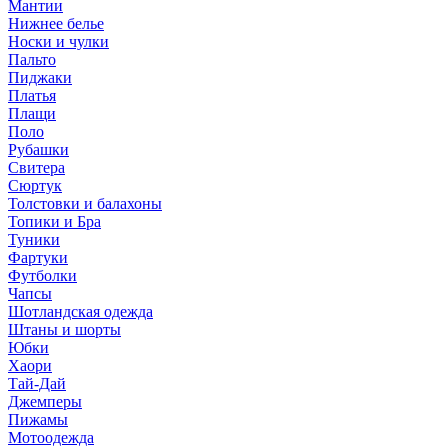
Мантии
Нижнее белье
Носки и чулки
Пальто
Пиджаки
Платья
Плащи
Поло
Рубашки
Свитера
Сюртук
Толстовки и балахоны
Топики и Бра
Туники
Фартуки
Футболки
Чапсы
Шотландская одежда
Штаны и шорты
Юбки
Хаори
Тай-Дай
Джемперы
Пижамы
Мотоодежда