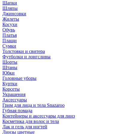
Шапки
Шляпы
Джинсовки
Жилеты
Косухи
Обувь
Платья
Плащи
Сумки
Толстовки и свитера
Футболки и лонгсливы
Шорты
Штаны
Юбки
Головные уборы
Куртки
Корсеты
Украшения
Аксессуары
Грим для лица и тела Snazaroo
Губная помада
Контейнеры и аксессуары для линз
Косметика для волос и тела
Лак и гель для ногтей
Линзы цветные