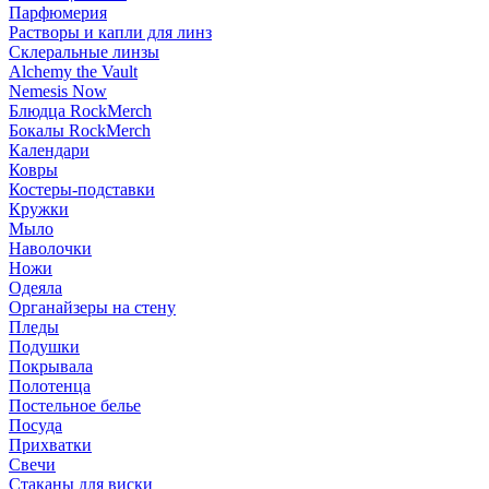
Парфюмерия
Растворы и капли для линз
Склеральные линзы
Alchemy the Vault
Nemesis Now
Блюдца RockMerch
Бокалы RockMerch
Календари
Ковры
Костеры-подставки
Кружки
Мыло
Наволочки
Ножи
Одеяла
Органайзеры на стену
Пледы
Подушки
Покрывала
Полотенца
Постельное белье
Посуда
Прихватки
Свечи
Стаканы для виски