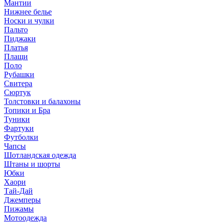
Мантии
Нижнее белье
Носки и чулки
Пальто
Пиджаки
Платья
Плащи
Поло
Рубашки
Свитера
Сюртук
Толстовки и балахоны
Топики и Бра
Туники
Фартуки
Футболки
Чапсы
Шотландская одежда
Штаны и шорты
Юбки
Хаори
Тай-Дай
Джемперы
Пижамы
Мотоодежда