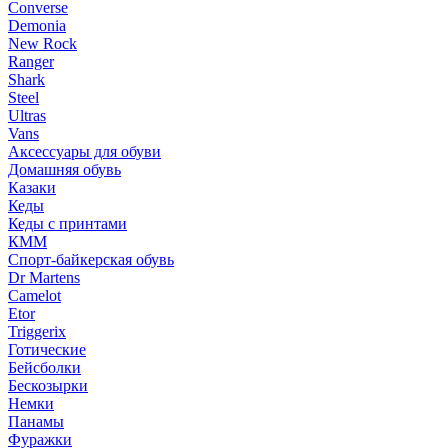
Converse
Demonia
New Rock
Ranger
Shark
Steel
Ultras
Vans
Аксессуары для обуви
Домашняя обувь
Казаки
Кеды
Кеды с принтами
КММ
Спорт-байкерская обувь
Dr Martens
Camelot
Etor
Triggerix
Готические
Бейсболки
Бескозырки
Немки
Панамы
Фуражки