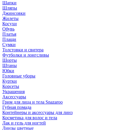
Шапки
Шляпы
Джинсовки
Жилеты
Косухи
Обувь
Платья
Плащи
Сумки
Толстовки и свитера
Футболки и лонгсливы
Шорты
Штаны
Юбки
Головные уборы
Куртки
Корсеты
Украшения
Аксессуары
Грим для лица и тела Snazaroo
Губная помада
Контейнеры и аксессуары для линз
Косметика для волос и тела
Лак и гель для ногтей
Линзы цветные