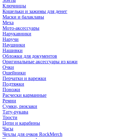
Зонты
Ключницы
Кошельки и зажимы для денег
Маски и балаклавы
Меха
Мото-аксессуары
Нарукавники
Наручи
Наушники
Нашивки
Обложки для документов
Оригинальные аксессуары из кожи
Очки
Ошейники
Перчатки и варежки
Подтяжки
Поножи
Расчески карманные
Ремни
Сумки, рюкзаки
Тату-рукава
Трости
Цепи и карабины
Часы
Чехлы для очков RockMerch