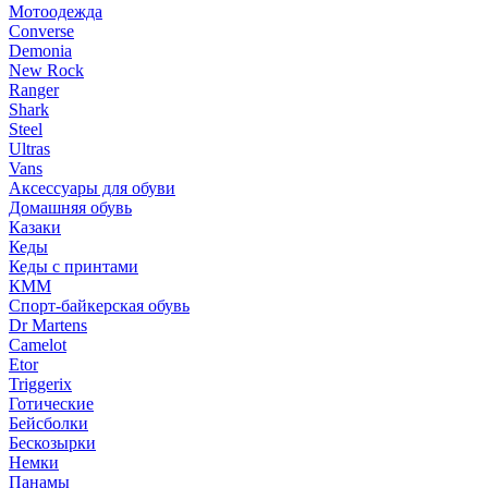
Мотоодежда
Converse
Demonia
New Rock
Ranger
Shark
Steel
Ultras
Vans
Аксессуары для обуви
Домашняя обувь
Казаки
Кеды
Кеды с принтами
КММ
Спорт-байкерская обувь
Dr Martens
Camelot
Etor
Triggerix
Готические
Бейсболки
Бескозырки
Немки
Панамы