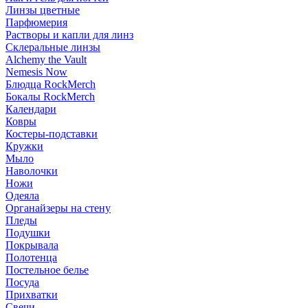
Линзы цветные
Парфюмерия
Растворы и капли для линз
Склеральные линзы
Alchemy the Vault
Nemesis Now
Блюдца RockMerch
Бокалы RockMerch
Календари
Ковры
Костеры-подставки
Кружки
Мыло
Наволочки
Ножи
Одеяла
Органайзеры на стену
Пледы
Подушки
Покрывала
Полотенца
Постельное белье
Посуда
Прихватки
Свечи