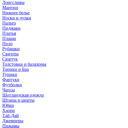
Лонгсливы
Мантии
Нижнее белье
Носки и чулки
Пальто
Пиджаки
Платья
Плащи
Поло
Рубашки
Свитера
Сюртук
Толстовки и балахоны
Топики и Бра
Туники
Фартуки
Футболки
Чапсы
Шотландская одежда
Штаны и шорты
Юбки
Хаори
Тай-Дай
Джемперы
Пижамы