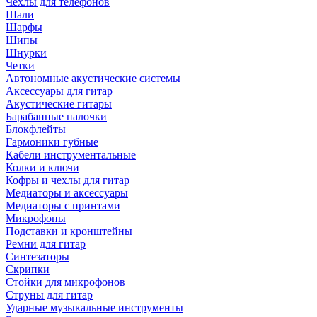
Чехлы для телефонов
Шали
Шарфы
Шипы
Шнурки
Четки
Автономные акустические системы
Аксессуары для гитар
Акустические гитары
Барабанные палочки
Блокфлейты
Гармоники губные
Кабели инструментальные
Колки и ключи
Кофры и чехлы для гитар
Медиаторы и аксессуары
Медиаторы с принтами
Микрофоны
Подставки и кронштейны
Ремни для гитар
Синтезаторы
Скрипки
Стойки для микрофонов
Струны для гитар
Ударные музыкальные инструменты