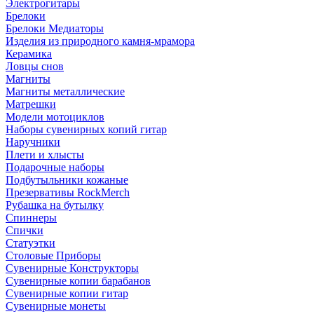
Электрогитары
Брелоки
Брелоки Медиаторы
Изделия из природного камня-мрамора
Керамика
Ловцы снов
Магниты
Магниты металлические
Матрешки
Модели мотоциклов
Наборы сувенирных копий гитар
Наручники
Плети и хлысты
Подарочные наборы
Подбутыльники кожаные
Презервативы RockMerch
Рубашка на бутылку
Спиннеры
Спички
Статуэтки
Столовые Приборы
Сувенирные Конструкторы
Сувенирные копии барабанов
Сувенирные копии гитар
Сувенирные монеты