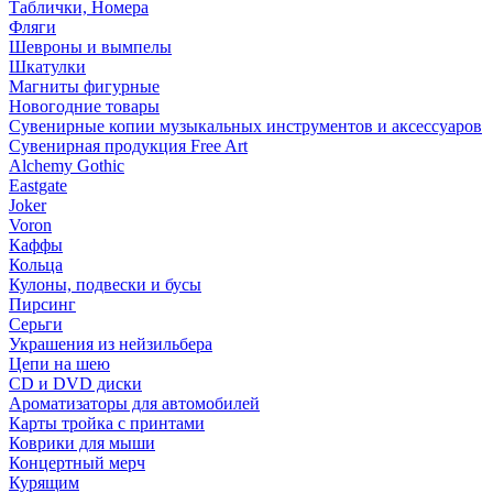
Таблички, Номера
Фляги
Шевроны и вымпелы
Шкатулки
Магниты фигурные
Новогодние товары
Сувенирные копии музыкальных инструментов и аксессуаров
Сувенирная продукция Free Art
Alchemy Gothic
Eastgate
Joker
Voron
Каффы
Кольца
Кулоны, подвески и бусы
Пирсинг
Серьги
Украшения из нейзильбера
Цепи на шею
CD и DVD диски
Ароматизаторы для автомобилей
Карты тройка с принтами
Коврики для мыши
Концертный мерч
Курящим