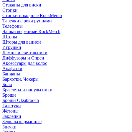
Стаканы для виски
Стопки
Стопки походные RockMerch
Тарелки с рок-группами
Телефоны
Чашки кофейные RockMerch
Шторы
Шторы для ванной
Игрушки
Лампы и светильники
Диффузоры и Спреи
Аксессуары для волос
Арафатки
Банданы
Бархотки, Чокеры
Боло
Браслеты и напульсники
Броши
Броши Oksibrooch
Галстуки
Жетоны
Заклепки
Зеркала карманные
Значки