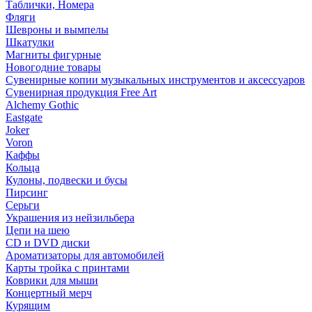
Таблички, Номера
Фляги
Шевроны и вымпелы
Шкатулки
Магниты фигурные
Новогодние товары
Сувенирные копии музыкальных инструментов и аксессуаров
Сувенирная продукция Free Art
Alchemy Gothic
Eastgate
Joker
Voron
Каффы
Кольца
Кулоны, подвески и бусы
Пирсинг
Серьги
Украшения из нейзильбера
Цепи на шею
CD и DVD диски
Ароматизаторы для автомобилей
Карты тройка с принтами
Коврики для мыши
Концертный мерч
Курящим