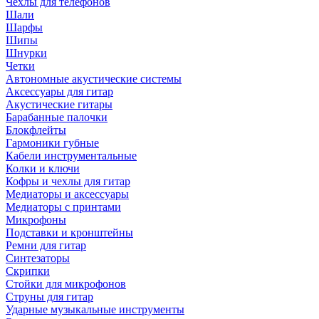
Чехлы для телефонов
Шали
Шарфы
Шипы
Шнурки
Четки
Автономные акустические системы
Аксессуары для гитар
Акустические гитары
Барабанные палочки
Блокфлейты
Гармоники губные
Кабели инструментальные
Колки и ключи
Кофры и чехлы для гитар
Медиаторы и аксессуары
Медиаторы с принтами
Микрофоны
Подставки и кронштейны
Ремни для гитар
Синтезаторы
Скрипки
Стойки для микрофонов
Струны для гитар
Ударные музыкальные инструменты