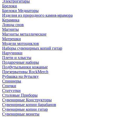
Электрогитары
Брелоки
Брелоки Медиаторы
Изделия из природного камня-мрамора
Керамика
Ловцы снов
Магниты
Магниты металлические
Матрешки
Модели мотоциклов
Наборы сувенирных копий гитар
Наручники
Плети и хлысты
Подарочные наборы
Подбутыльники кожаные
Презервативы RockMerch
Рубашка на бутылку
Спиннеры
Спички
Статуэтки
Столовые Приборы
Сувенирные Конструкторы
Сувенирные копии барабанов
Сувенирные копии гитар
Сувенирные монеты