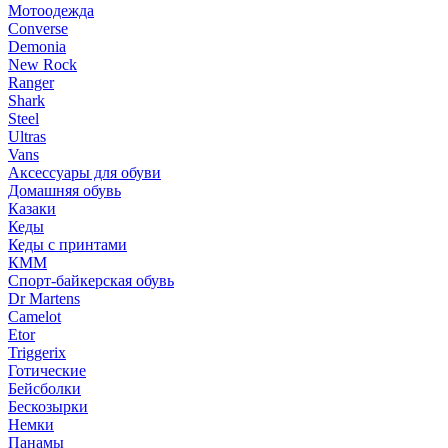
Мотоодежда
Converse
Demonia
New Rock
Ranger
Shark
Steel
Ultras
Vans
Аксессуары для обуви
Домашняя обувь
Казаки
Кеды
Кеды с принтами
КММ
Спорт-байкерская обувь
Dr Martens
Camelot
Etor
Triggerix
Готические
Бейсболки
Бескозырки
Немки
Панамы