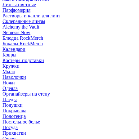
Линзы цветные
Парфюмерия
Растворы и капли для линз
Склеральные линзы
Alchemy the Vault
Nemesis Now
Блюдца RockMerch
Бокалы RockMerch
Календари
Ковры
Костеры-подставки
Кружки
Мыло
Наволочки
Ножи
Одеяла
Органайзеры на стену
Пледы
Подушки
Покрывала
Полотенца
Постельное белье
Посуда
Прихватки
Свечи