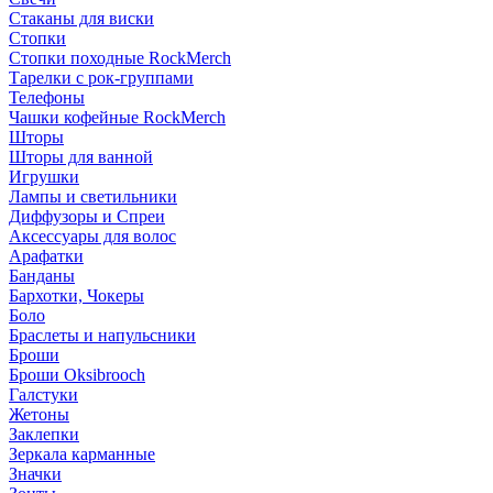
Стаканы для виски
Стопки
Стопки походные RockMerch
Тарелки с рок-группами
Телефоны
Чашки кофейные RockMerch
Шторы
Шторы для ванной
Игрушки
Лампы и светильники
Диффузоры и Спреи
Аксессуары для волос
Арафатки
Банданы
Бархотки, Чокеры
Боло
Браслеты и напульсники
Броши
Броши Oksibrooch
Галстуки
Жетоны
Заклепки
Зеркала карманные
Значки