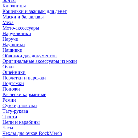
Зонты
Ключницы
Кошельки и зажимы для денег
Маски и балаклавы
Меха
Мото-аксессуары
Нарукавники
Наручи
Наушники
Нашивки
Обложки для документов
Оригинальные аксессуары из кожи
Очки
Ошейники
Перчатки и варежки
Подтяжки
Поножи
Расчески карманные
Ремни
Сумки, рюкзаки
Тату-рукава
Трости
Цепи и карабины
Часы
Чехлы для очков RockMerch