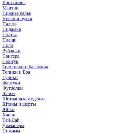
Лонгсливы
Мантии
Нижнее белье
Носки и чулки
Пальто
Пиджаки
Платья
Плащи
Поло
Рубашки
Свитера
Сюртук
Толстовки и балахоны
Топики и Бра
Туники
Фартуки
Футболки
Чапсы
Шотландская одежда
Штаны и шорты
Юбки
Хаори
Тай-Дай
Джемперы
Пижамы