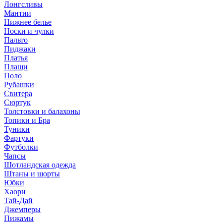
Лонгсливы
Мантии
Нижнее белье
Носки и чулки
Пальто
Пиджаки
Платья
Плащи
Поло
Рубашки
Свитера
Сюртук
Толстовки и балахоны
Топики и Бра
Туники
Фартуки
Футболки
Чапсы
Шотландская одежда
Штаны и шорты
Юбки
Хаори
Тай-Дай
Джемперы
Пижамы