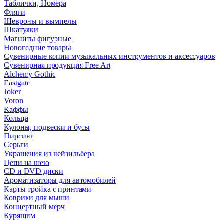
Таблички, Номера
Фляги
Шевроны и вымпелы
Шкатулки
Магниты фигурные
Новогодние товары
Сувенирные копии музыкальных инструментов и аксессуаров
Сувенирная продукция Free Art
Alchemy Gothic
Eastgate
Joker
Voron
Каффы
Кольца
Кулоны, подвески и бусы
Пирсинг
Серьги
Украшения из нейзильбера
Цепи на шею
CD и DVD диски
Ароматизаторы для автомобилей
Карты тройка с принтами
Коврики для мыши
Концертный мерч
Курящим