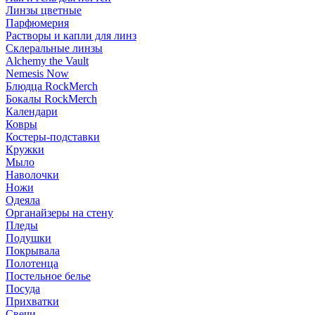
Линзы цветные
Парфюмерия
Растворы и капли для линз
Склеральные линзы
Alchemy the Vault
Nemesis Now
Блюдца RockMerch
Бокалы RockMerch
Календари
Ковры
Костеры-подставки
Кружки
Мыло
Наволочки
Ножи
Одеяла
Органайзеры на стену
Пледы
Подушки
Покрывала
Полотенца
Постельное белье
Посуда
Прихватки
Свечи