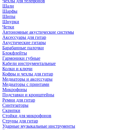
Чехлы для телефонов
Шали
Шарфы
Шипы
Шнурки
Четки
Автономные акустические системы
Аксессуары для гитар
Акустические гитары
Барабанные палочки
Блокфлейты
Гармоники губные
Кабели инструментальные
Колки и ключи
Кофры и чехлы для гитар
Медиаторы и аксессуары
Медиаторы с принтами
Микрофоны
Подставки и кронштейны
Ремни для гитар
Синтезаторы
Скрипки
Стойки для микрофонов
Струны для гитар
Ударные музыкальные инструменты