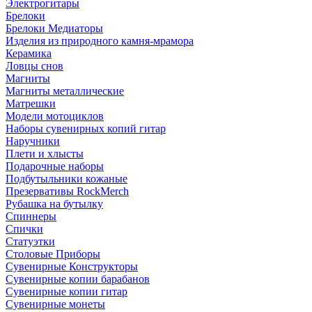
Электрогитары
Брелоки
Брелоки Медиаторы
Изделия из природного камня-мрамора
Керамика
Ловцы снов
Магниты
Магниты металлические
Матрешки
Модели мотоциклов
Наборы сувенирных копий гитар
Наручники
Плети и хлысты
Подарочные наборы
Подбутыльники кожаные
Презервативы RockMerch
Рубашка на бутылку
Спиннеры
Спички
Статуэтки
Столовые Приборы
Сувенирные Конструкторы
Сувенирные копии барабанов
Сувенирные копии гитар
Сувенирные монеты