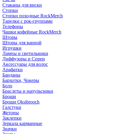
Стаканы для виски
Стопки
Стопки походные RockMerch
Тарелки с рок-группами
Телефоны
Чашки кофейные RockMerch
Шторы
Шторы для ванной
Игрушки
Лампы и светильники
Диффузоры и Спреи
Аксессуары для волос
Арафатки
Банданы
Бархотки, Чокеры
Боло
Браслеты и напульсники
Броши
Броши Oksibrooch
Галстуки
Жетоны
Заклепки
Зеркала карманные
Значки