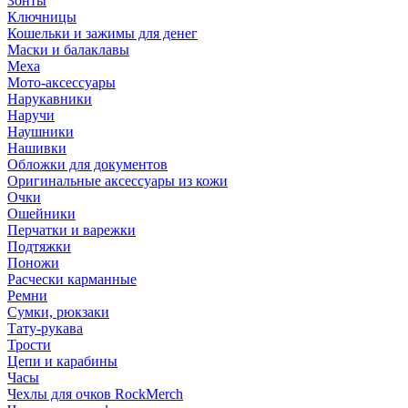
Зонты
Ключницы
Кошельки и зажимы для денег
Маски и балаклавы
Меха
Мото-аксессуары
Нарукавники
Наручи
Наушники
Нашивки
Обложки для документов
Оригинальные аксессуары из кожи
Очки
Ошейники
Перчатки и варежки
Подтяжки
Поножи
Расчески карманные
Ремни
Сумки, рюкзаки
Тату-рукава
Трости
Цепи и карабины
Часы
Чехлы для очков RockMerch