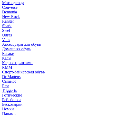
Мотоодежда
Converse
Demonia
New Rock
Ranger
Shark
Steel
Ultras
Vans
Аксессуары для обуви
Домашняя обувь
Казаки
Кеды
Кеды с принтами
КММ
Спорт-байкерская обувь
Dr Martens
Camelot
Etor
Triggerix
Готические
Бейсболки
Бескозырки
Немки
Панамы