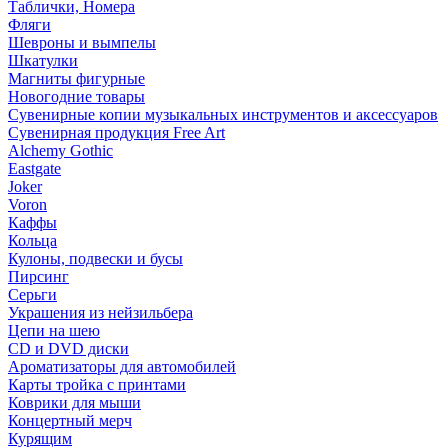
Таблички, Номера
Фляги
Шевроны и вымпелы
Шкатулки
Магниты фигурные
Новогодние товары
Сувенирные копии музыкальных инструментов и аксессуаров
Сувенирная продукция Free Art
Alchemy Gothic
Eastgate
Joker
Voron
Каффы
Кольца
Кулоны, подвески и бусы
Пирсинг
Серьги
Украшения из нейзильбера
Цепи на шею
CD и DVD диски
Ароматизаторы для автомобилей
Карты тройка с принтами
Коврики для мыши
Концертный мерч
Курящим