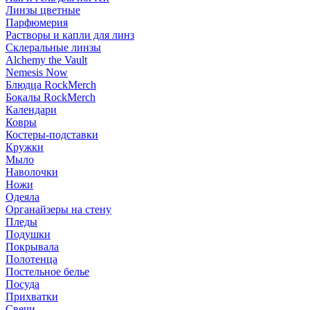
Линзы цветные
Парфюмерия
Растворы и капли для линз
Склеральные линзы
Alchemy the Vault
Nemesis Now
Блюдца RockMerch
Бокалы RockMerch
Календари
Ковры
Костеры-подставки
Кружки
Мыло
Наволочки
Ножи
Одеяла
Органайзеры на стену
Пледы
Подушки
Покрывала
Полотенца
Постельное белье
Посуда
Прихватки
Свечи