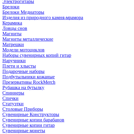
Электрогитары
Брелоки
Брелоки Медиаторы
Изделия из природного камня-мрамора
Керамика
Ловцы снов
Магниты
Магниты металлические
Матрешки
Модели мотоциклов
Наборы сувенирных копий гитар
Наручники
Плети и хлысты
Подарочные наборы
Подбутыльники кожаные
Презервативы RockMerch
Рубашка на бутылку
Спиннеры
Спички
Статуэтки
Столовые Приборы
Сувенирные Конструкторы
Сувенирные копии барабанов
Сувенирные копии гитар
Сувенирные монеты