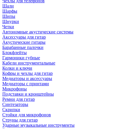
Чехлы для телефонов
Шали
Шарфы
Шипы
Шнурки
Четки
Автономные акустические системы
Аксессуары для гитар
Акустические гитары
Барабанные палочки
Блокфлейты
Гармоники губные
Кабели инструментальные
Колки и ключи
Кофры и чехлы для гитар
Медиаторы и аксессуары
Медиаторы с принтами
Микрофоны
Подставки и кронштейны
Ремни для гитар
Синтезаторы
Скрипки
Стойки для микрофонов
Струны для гитар
Ударные музыкальные инструменты