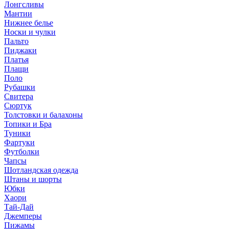
Лонгсливы
Мантии
Нижнее белье
Носки и чулки
Пальто
Пиджаки
Платья
Плащи
Поло
Рубашки
Свитера
Сюртук
Толстовки и балахоны
Топики и Бра
Туники
Фартуки
Футболки
Чапсы
Шотландская одежда
Штаны и шорты
Юбки
Хаори
Тай-Дай
Джемперы
Пижамы