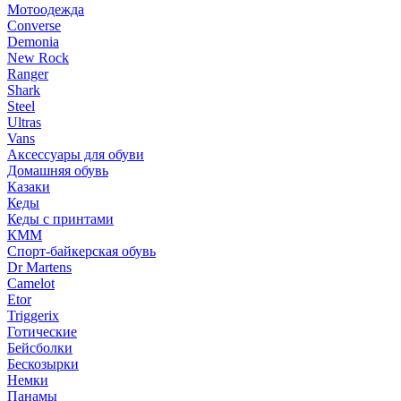
Мотоодежда
Converse
Demonia
New Rock
Ranger
Shark
Steel
Ultras
Vans
Аксессуары для обуви
Домашняя обувь
Казаки
Кеды
Кеды с принтами
КММ
Спорт-байкерская обувь
Dr Martens
Camelot
Etor
Triggerix
Готические
Бейсболки
Бескозырки
Немки
Панамы