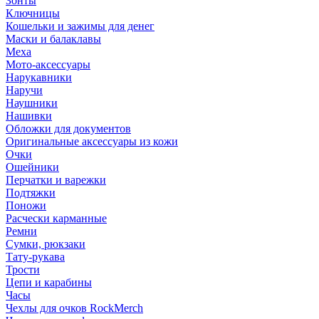
Зонты
Ключницы
Кошельки и зажимы для денег
Маски и балаклавы
Меха
Мото-аксессуары
Нарукавники
Наручи
Наушники
Нашивки
Обложки для документов
Оригинальные аксессуары из кожи
Очки
Ошейники
Перчатки и варежки
Подтяжки
Поножи
Расчески карманные
Ремни
Сумки, рюкзаки
Тату-рукава
Трости
Цепи и карабины
Часы
Чехлы для очков RockMerch