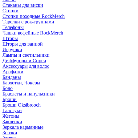
Стаканы для виски
Стопки
Стопки походные RockMerch
Тарелки с рок-группами
Телефоны
Чашки кофейные RockMerch
Шторы
Шторы для ванной
Игрушки
Лампы и светильники
Диффузоры и Спреи
Аксессуары для волос
Арафатки
Банданы
Бархотки, Чокеры
Боло
Браслеты и напульсники
Броши
Броши Oksibrooch
Галстуки
Жетоны
Заклепки
Зеркала карманные
Значки