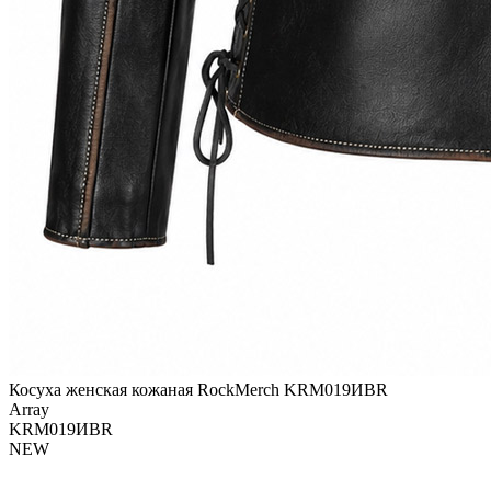
Косуха женская кожаная RockMerch KRM019ИBR
Array
KRM019ИBR
NEW