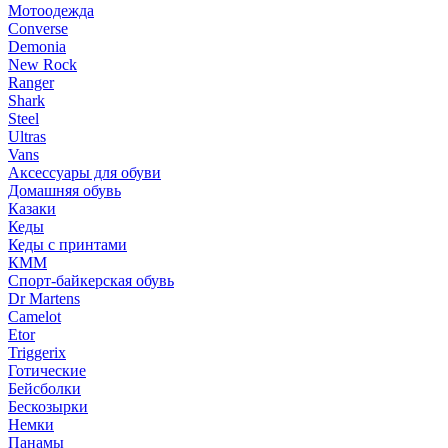
Мотоодежда
Converse
Demonia
New Rock
Ranger
Shark
Steel
Ultras
Vans
Аксессуары для обуви
Домашняя обувь
Казаки
Кеды
Кеды с принтами
КММ
Спорт-байкерская обувь
Dr Martens
Camelot
Etor
Triggerix
Готические
Бейсболки
Бескозырки
Немки
Панамы