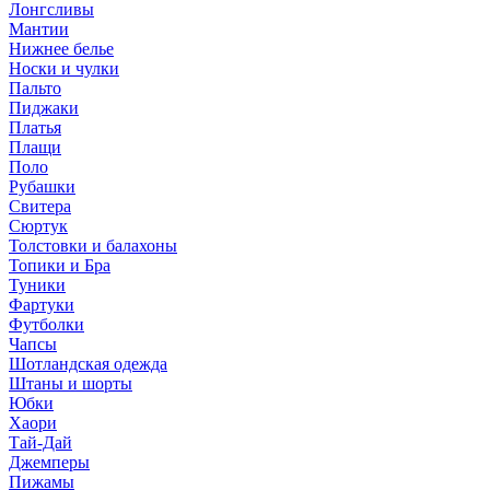
Лонгсливы
Мантии
Нижнее белье
Носки и чулки
Пальто
Пиджаки
Платья
Плащи
Поло
Рубашки
Свитера
Сюртук
Толстовки и балахоны
Топики и Бра
Туники
Фартуки
Футболки
Чапсы
Шотландская одежда
Штаны и шорты
Юбки
Хаори
Тай-Дай
Джемперы
Пижамы