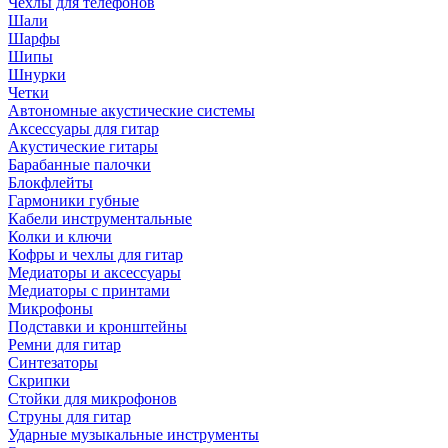
Чехлы для телефонов
Шали
Шарфы
Шипы
Шнурки
Четки
Автономные акустические системы
Аксессуары для гитар
Акустические гитары
Барабанные палочки
Блокфлейты
Гармоники губные
Кабели инструментальные
Колки и ключи
Кофры и чехлы для гитар
Медиаторы и аксессуары
Медиаторы с принтами
Микрофоны
Подставки и кронштейны
Ремни для гитар
Синтезаторы
Скрипки
Стойки для микрофонов
Струны для гитар
Ударные музыкальные инструменты