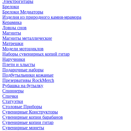
Электрогитары
Брелоки
Брелоки Медиаторы
Изделия из природного камня-мрамора
Керамика
Ловцы снов
Магниты
Магниты металлические
Матрешки
Модели мотоциклов
Наборы сувенирных копий гитар
Наручники
Плети и хлысты
Подарочные наборы
Подбутыльники кожаные
Презервативы RockMerch
Рубашка на бутылку
Спиннеры
Спички
Статуэтки
Столовые Приборы
Сувенирные Конструкторы
Сувенирные копии барабанов
Сувенирные копии гитар
Сувенирные монеты