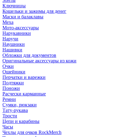
Зонты
Ключницы
Кошельки и зажимы для денег
Маски и балаклавы
Меха
Мото-аксессуары
Нарукавники
Наручи
Наушники
Нашивки
Обложки для документов
Оригинальные аксессуары из кожи
Очки
Ошейники
Перчатки и варежки
Подтяжки
Поножи
Расчески карманные
Ремни
Сумки, рюкзаки
Тату-рукава
Трости
Цепи и карабины
Часы
Чехлы для очков RockMerch