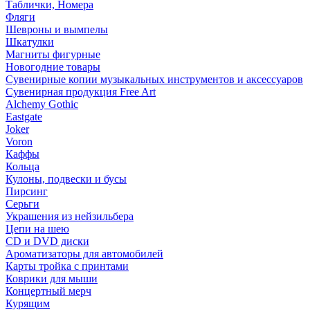
Таблички, Номера
Фляги
Шевроны и вымпелы
Шкатулки
Магниты фигурные
Новогодние товары
Сувенирные копии музыкальных инструментов и аксессуаров
Сувенирная продукция Free Art
Alchemy Gothic
Eastgate
Joker
Voron
Каффы
Кольца
Кулоны, подвески и бусы
Пирсинг
Серьги
Украшения из нейзильбера
Цепи на шею
CD и DVD диски
Ароматизаторы для автомобилей
Карты тройка с принтами
Коврики для мыши
Концертный мерч
Курящим