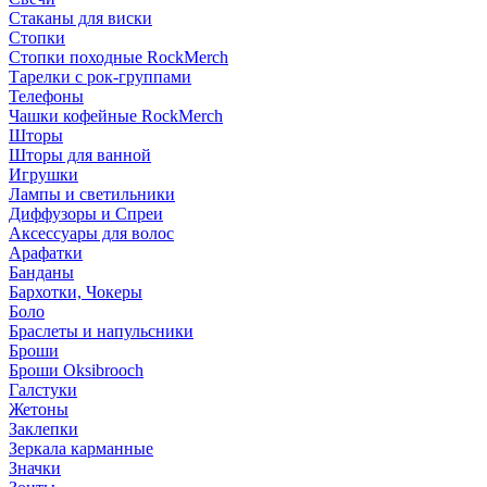
Стаканы для виски
Стопки
Стопки походные RockMerch
Тарелки с рок-группами
Телефоны
Чашки кофейные RockMerch
Шторы
Шторы для ванной
Игрушки
Лампы и светильники
Диффузоры и Спреи
Аксессуары для волос
Арафатки
Банданы
Бархотки, Чокеры
Боло
Браслеты и напульсники
Броши
Броши Oksibrooch
Галстуки
Жетоны
Заклепки
Зеркала карманные
Значки