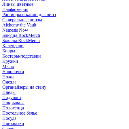
Линзы цветные
Парфюмерия
Растворы и капли для линз
Склеральные линзы
Alchemy the Vault
Nemesis Now
Блюдца RockMerch
Бокалы RockMerch
Календари
Ковры
Костеры-подставки
Кружки
Мыло
Наволочки
Ножи
Одеяла
Органайзеры на стену
Пледы
Подушки
Покрывала
Полотенца
Постельное белье
Посуда
Прихватки
Свечи