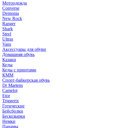
Мотоодежда
Converse
Demonia
New Rock
Ranger
Shark
Steel
Ultras
Vans
Аксессуары для обуви
Домашняя обувь
Казаки
Кеды
Кеды с принтами
КММ
Спорт-байкерская обувь
Dr Martens
Camelot
Etor
Triggerix
Готические
Бейсболки
Бескозырки
Немки
Панамы