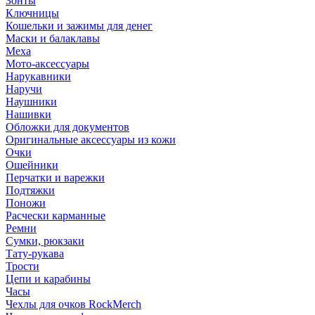
Зонты
Ключницы
Кошельки и зажимы для денег
Маски и балаклавы
Меха
Мото-аксессуары
Нарукавники
Наручи
Наушники
Нашивки
Обложки для документов
Оригинальные аксессуары из кожи
Очки
Ошейники
Перчатки и варежки
Подтяжки
Поножи
Расчески карманные
Ремни
Сумки, рюкзаки
Тату-рукава
Трости
Цепи и карабины
Часы
Чехлы для очков RockMerch