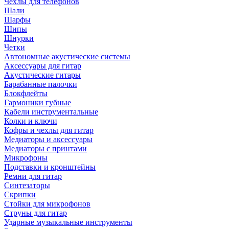
Чехлы для телефонов
Шали
Шарфы
Шипы
Шнурки
Четки
Автономные акустические системы
Аксессуары для гитар
Акустические гитары
Барабанные палочки
Блокфлейты
Гармоники губные
Кабели инструментальные
Колки и ключи
Кофры и чехлы для гитар
Медиаторы и аксессуары
Медиаторы с принтами
Микрофоны
Подставки и кронштейны
Ремни для гитар
Синтезаторы
Скрипки
Стойки для микрофонов
Струны для гитар
Ударные музыкальные инструменты