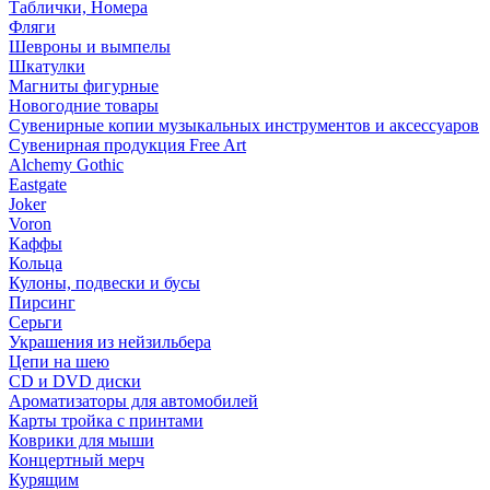
Таблички, Номера
Фляги
Шевроны и вымпелы
Шкатулки
Магниты фигурные
Новогодние товары
Сувенирные копии музыкальных инструментов и аксессуаров
Сувенирная продукция Free Art
Alchemy Gothic
Eastgate
Joker
Voron
Каффы
Кольца
Кулоны, подвески и бусы
Пирсинг
Серьги
Украшения из нейзильбера
Цепи на шею
CD и DVD диски
Ароматизаторы для автомобилей
Карты тройка с принтами
Коврики для мыши
Концертный мерч
Курящим