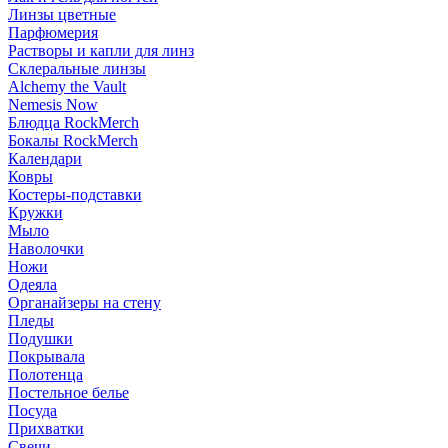
Линзы цветные
Парфюмерия
Растворы и капли для линз
Склеральные линзы
Alchemy the Vault
Nemesis Now
Блюдца RockMerch
Бокалы RockMerch
Календари
Ковры
Костеры-подставки
Кружки
Мыло
Наволочки
Ножи
Одеяла
Органайзеры на стену
Пледы
Подушки
Покрывала
Полотенца
Постельное белье
Посуда
Прихватки
Свечи