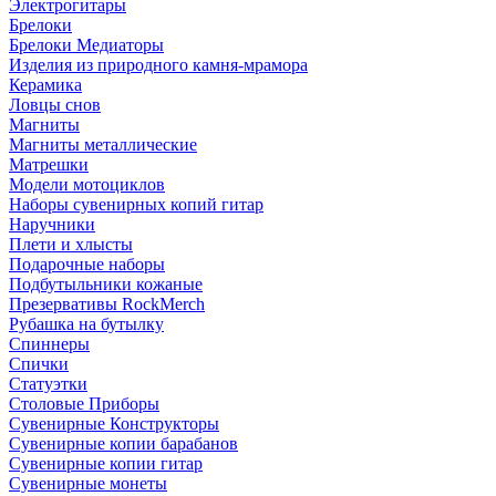
Электрогитары
Брелоки
Брелоки Медиаторы
Изделия из природного камня-мрамора
Керамика
Ловцы снов
Магниты
Магниты металлические
Матрешки
Модели мотоциклов
Наборы сувенирных копий гитар
Наручники
Плети и хлысты
Подарочные наборы
Подбутыльники кожаные
Презервативы RockMerch
Рубашка на бутылку
Спиннеры
Спички
Статуэтки
Столовые Приборы
Сувенирные Конструкторы
Сувенирные копии барабанов
Сувенирные копии гитар
Сувенирные монеты