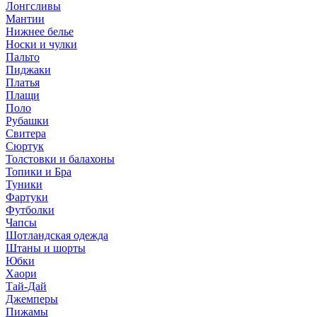
Лонгсливы
Мантии
Нижнее белье
Носки и чулки
Пальто
Пиджаки
Платья
Плащи
Поло
Рубашки
Свитера
Сюртук
Толстовки и балахоны
Топики и Бра
Туники
Фартуки
Футболки
Чапсы
Шотландская одежда
Штаны и шорты
Юбки
Хаори
Тай-Дай
Джемперы
Пижамы