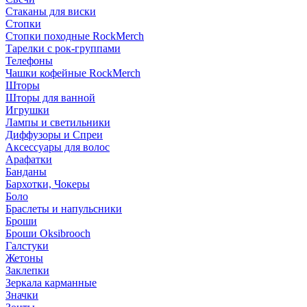
Стаканы для виски
Стопки
Стопки походные RockMerch
Тарелки с рок-группами
Телефоны
Чашки кофейные RockMerch
Шторы
Шторы для ванной
Игрушки
Лампы и светильники
Диффузоры и Спреи
Аксессуары для волос
Арафатки
Банданы
Бархотки, Чокеры
Боло
Браслеты и напульсники
Броши
Броши Oksibrooch
Галстуки
Жетоны
Заклепки
Зеркала карманные
Значки