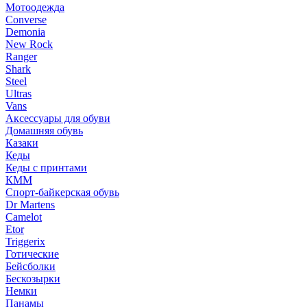
Мотоодежда
Converse
Demonia
New Rock
Ranger
Shark
Steel
Ultras
Vans
Аксессуары для обуви
Домашняя обувь
Казаки
Кеды
Кеды с принтами
КММ
Спорт-байкерская обувь
Dr Martens
Camelot
Etor
Triggerix
Готические
Бейсболки
Бескозырки
Немки
Панамы