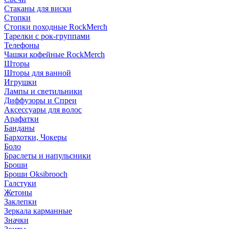
Стаканы для виски
Стопки
Стопки походные RockMerch
Тарелки с рок-группами
Телефоны
Чашки кофейные RockMerch
Шторы
Шторы для ванной
Игрушки
Лампы и светильники
Диффузоры и Спреи
Аксессуары для волос
Арафатки
Банданы
Бархотки, Чокеры
Боло
Браслеты и напульсники
Броши
Броши Oksibrooch
Галстуки
Жетоны
Заклепки
Зеркала карманные
Значки