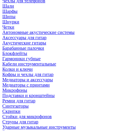
Чехлы для телефонов
Шали
Шарфы
Шипы
Шнурки
Четки
Автономные акустические системы
Аксессуары для гитар
Акустические гитары
Барабанные палочки
Блокфлейты
Гармоники губные
Кабели инструментальные
Колки и ключи
Кофры и чехлы для гитар
Медиаторы и аксессуары
Медиаторы с принтами
Микрофоны
Подставки и кронштейны
Ремни для гитар
Синтезаторы
Скрипки
Стойки для микрофонов
Струны для гитар
Ударные музыкальные инструменты