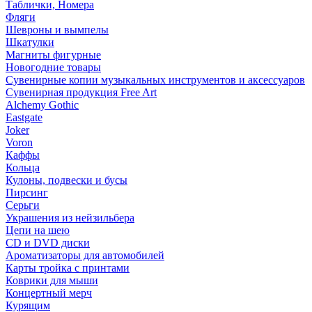
Таблички, Номера
Фляги
Шевроны и вымпелы
Шкатулки
Магниты фигурные
Новогодние товары
Сувенирные копии музыкальных инструментов и аксессуаров
Сувенирная продукция Free Art
Alchemy Gothic
Eastgate
Joker
Voron
Каффы
Кольца
Кулоны, подвески и бусы
Пирсинг
Серьги
Украшения из нейзильбера
Цепи на шею
CD и DVD диски
Ароматизаторы для автомобилей
Карты тройка с принтами
Коврики для мыши
Концертный мерч
Курящим