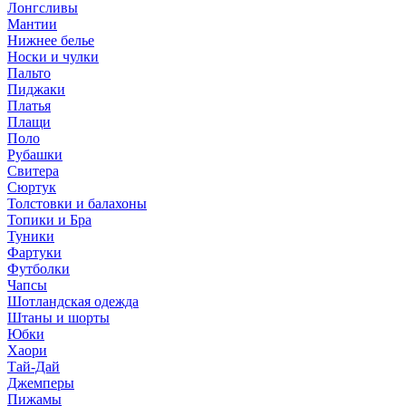
Лонгсливы
Мантии
Нижнее белье
Носки и чулки
Пальто
Пиджаки
Платья
Плащи
Поло
Рубашки
Свитера
Сюртук
Толстовки и балахоны
Топики и Бра
Туники
Фартуки
Футболки
Чапсы
Шотландская одежда
Штаны и шорты
Юбки
Хаори
Тай-Дай
Джемперы
Пижамы