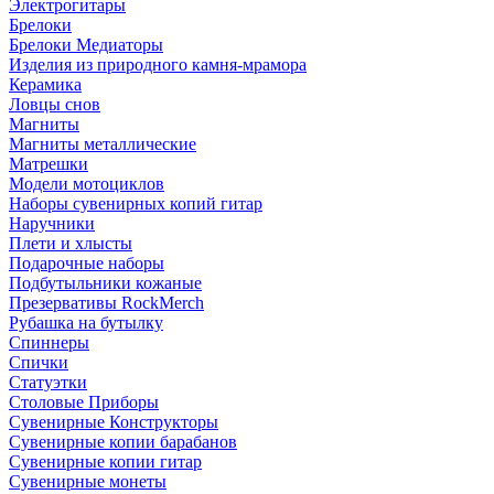
Электрогитары
Брелоки
Брелоки Медиаторы
Изделия из природного камня-мрамора
Керамика
Ловцы снов
Магниты
Магниты металлические
Матрешки
Модели мотоциклов
Наборы сувенирных копий гитар
Наручники
Плети и хлысты
Подарочные наборы
Подбутыльники кожаные
Презервативы RockMerch
Рубашка на бутылку
Спиннеры
Спички
Статуэтки
Столовые Приборы
Сувенирные Конструкторы
Сувенирные копии барабанов
Сувенирные копии гитар
Сувенирные монеты