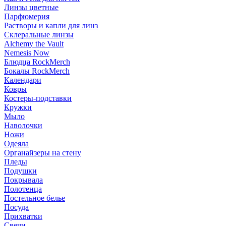
Линзы цветные
Парфюмерия
Растворы и капли для линз
Склеральные линзы
Alchemy the Vault
Nemesis Now
Блюдца RockMerch
Бокалы RockMerch
Календари
Ковры
Костеры-подставки
Кружки
Мыло
Наволочки
Ножи
Одеяла
Органайзеры на стену
Пледы
Подушки
Покрывала
Полотенца
Постельное белье
Посуда
Прихватки
Свечи