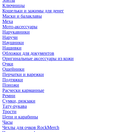
Зонты
Ключницы
Кошельки и зажимы для денег
Маски и балаклавы
Меха
Мото-аксессуары
Нарукавники
Наручи
Наушники
Нашивки
Обложки для документов
Оригинальные аксессуары из кожи
Очки
Ошейники
Перчатки и варежки
Подтяжки
Поножи
Расчески карманные
Ремни
Сумки, рюкзаки
Тату-рукава
Трости
Цепи и карабины
Часы
Чехлы для очков RockMerch