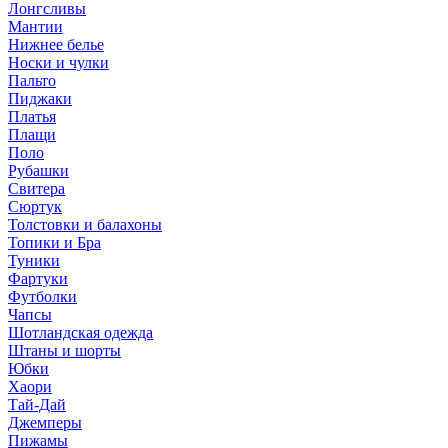
Лонгсливы
Мантии
Нижнее белье
Носки и чулки
Пальто
Пиджаки
Платья
Плащи
Поло
Рубашки
Свитера
Сюртук
Толстовки и балахоны
Топики и Бра
Туники
Фартуки
Футболки
Чапсы
Шотландская одежда
Штаны и шорты
Юбки
Хаори
Тай-Дай
Джемперы
Пижамы