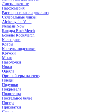
Линзы цветные
Парфюмерия
Растворы и капли для линз
Склеральные линзы
Alchemy the Vault
Nemesis Now
Блюдца RockMerch
Бокалы RockMerch
Календари
Ковры
Костеры-подставки
Кружки
Мыло
Наволочки
Ножи
Одеяла
Органайзеры на стену
Пледы
Подушки
Покрывала
Полотенца
Постельное белье
Посуда
Прихватки
Свечи