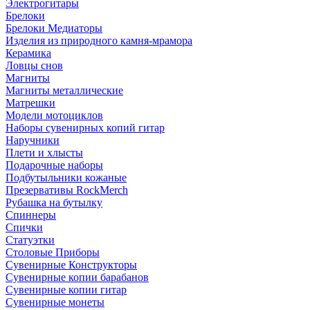
Электрогитары
Брелоки
Брелоки Медиаторы
Изделия из природного камня-мрамора
Керамика
Ловцы снов
Магниты
Магниты металлические
Матрешки
Модели мотоциклов
Наборы сувенирных копий гитар
Наручники
Плети и хлысты
Подарочные наборы
Подбутыльники кожаные
Презервативы RockMerch
Рубашка на бутылку
Спиннеры
Спички
Статуэтки
Столовые Приборы
Сувенирные Конструкторы
Сувенирные копии барабанов
Сувенирные копии гитар
Сувенирные монеты