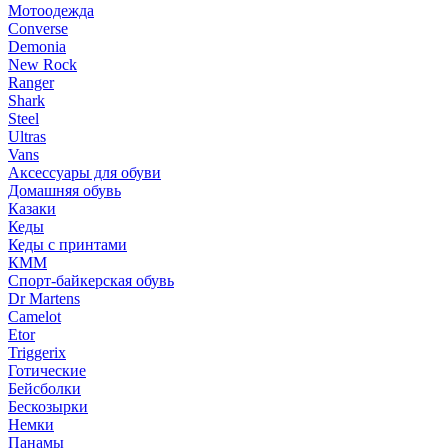
Мотоодежда
Converse
Demonia
New Rock
Ranger
Shark
Steel
Ultras
Vans
Аксессуары для обуви
Домашняя обувь
Казаки
Кеды
Кеды с принтами
КММ
Спорт-байкерская обувь
Dr Martens
Camelot
Etor
Triggerix
Готические
Бейсболки
Бескозырки
Немки
Панамы