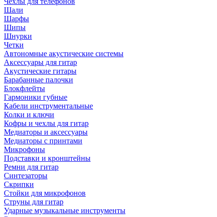
Чехлы для телефонов
Шали
Шарфы
Шипы
Шнурки
Четки
Автономные акустические системы
Аксессуары для гитар
Акустические гитары
Барабанные палочки
Блокфлейты
Гармоники губные
Кабели инструментальные
Колки и ключи
Кофры и чехлы для гитар
Медиаторы и аксессуары
Медиаторы с принтами
Микрофоны
Подставки и кронштейны
Ремни для гитар
Синтезаторы
Скрипки
Стойки для микрофонов
Струны для гитар
Ударные музыкальные инструменты