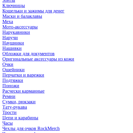
Зонты
Ключницы
Кошельки и зажимы для денег
Маски и балаклавы
Меха
Мото-аксессуары
Нарукавники
Наручи
Наушники
Нашивки
Обложки для документов
Оригинальные аксессуары из кожи
Очки
Ошейники
Перчатки и варежки
Подтяжки
Поножи
Расчески карманные
Ремни
Сумки, рюкзаки
Тату-рукава
Трости
Цепи и карабины
Часы
Чехлы для очков RockMerch