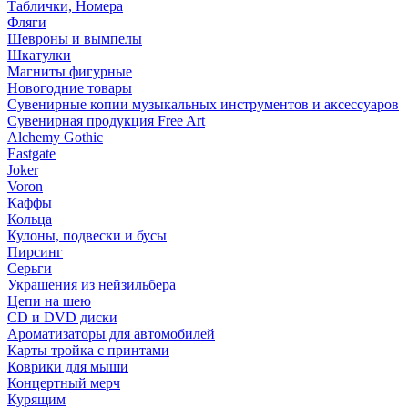
Таблички, Номера
Фляги
Шевроны и вымпелы
Шкатулки
Магниты фигурные
Новогодние товары
Сувенирные копии музыкальных инструментов и аксессуаров
Сувенирная продукция Free Art
Alchemy Gothic
Eastgate
Joker
Voron
Каффы
Кольца
Кулоны, подвески и бусы
Пирсинг
Серьги
Украшения из нейзильбера
Цепи на шею
CD и DVD диски
Ароматизаторы для автомобилей
Карты тройка с принтами
Коврики для мыши
Концертный мерч
Курящим