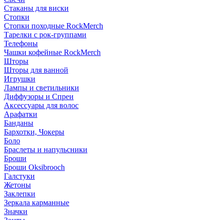
Стаканы для виски
Стопки
Стопки походные RockMerch
Тарелки с рок-группами
Телефоны
Чашки кофейные RockMerch
Шторы
Шторы для ванной
Игрушки
Лампы и светильники
Диффузоры и Спреи
Аксессуары для волос
Арафатки
Банданы
Бархотки, Чокеры
Боло
Браслеты и напульсники
Броши
Броши Oksibrooch
Галстуки
Жетоны
Заклепки
Зеркала карманные
Значки