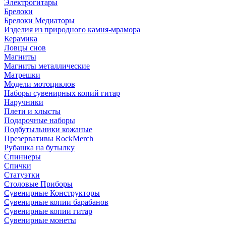
Электрогитары
Брелоки
Брелоки Медиаторы
Изделия из природного камня-мрамора
Керамика
Ловцы снов
Магниты
Магниты металлические
Матрешки
Модели мотоциклов
Наборы сувенирных копий гитар
Наручники
Плети и хлысты
Подарочные наборы
Подбутыльники кожаные
Презервативы RockMerch
Рубашка на бутылку
Спиннеры
Спички
Статуэтки
Столовые Приборы
Сувенирные Конструкторы
Сувенирные копии барабанов
Сувенирные копии гитар
Сувенирные монеты