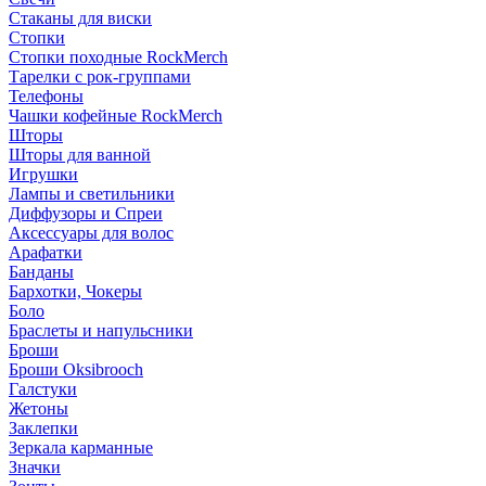
Стаканы для виски
Стопки
Стопки походные RockMerch
Тарелки с рок-группами
Телефоны
Чашки кофейные RockMerch
Шторы
Шторы для ванной
Игрушки
Лампы и светильники
Диффузоры и Спреи
Аксессуары для волос
Арафатки
Банданы
Бархотки, Чокеры
Боло
Браслеты и напульсники
Броши
Броши Oksibrooch
Галстуки
Жетоны
Заклепки
Зеркала карманные
Значки