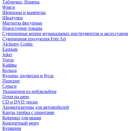
Таблички, Номера
Фляги
Шевроны и вымпелы
Шкатулки
Магниты фигурные
Новогодние товары
Сувенирные копии музыкальных инструментов и аксессуаров
Сувенирная продукция Free Art
Alchemy Gothic
Eastgate
Joker
Voron
Каффы
Кольца
Кулоны, подвески и бусы
Пирсинг
Серьги
Украшения из нейзильбера
Цепи на шею
CD и DVD диски
Ароматизаторы для автомобилей
Карты тройка с принтами
Коврики для мыши
Концертный мерч
Курящим