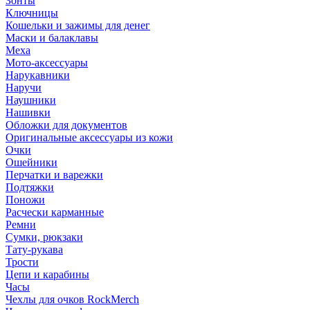
Зонты
Ключницы
Кошельки и зажимы для денег
Маски и балаклавы
Меха
Мото-аксессуары
Нарукавники
Наручи
Наушники
Нашивки
Обложки для документов
Оригинальные аксессуары из кожи
Очки
Ошейники
Перчатки и варежки
Подтяжки
Поножи
Расчески карманные
Ремни
Сумки, рюкзаки
Тату-рукава
Трости
Цепи и карабины
Часы
Чехлы для очков RockMerch