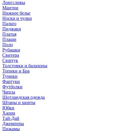
Лонгсливы
Мантии
Нижнее белье
Носки и чулки
Пальто
Пиджаки
Платья
Плащи
Поло
Рубашки
Свитера
Сюртук
Толстовки и балахоны
Топики и Бра
Туники
Фартуки
Футболки
Чапсы
Шотландская одежда
Штаны и шорты
Юбки
Хаори
Тай-Дай
Джемперы
Пижамы