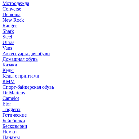
Мотоодежда
Converse
Demonia
New Rock
Ranger
Shark
Steel
Ultras
Vans
Аксессуары для обуви
Домашняя обувь
Казаки
Кеды
Кеды с принтами
КММ
Спорт-байкерская обувь
Dr Martens
Camelot
Etor
Triggerix
Готические
Бейсболки
Бескозырки
Немки
Панамы