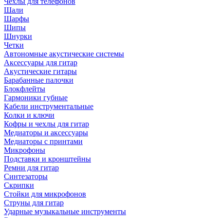
Чехлы для телефонов
Шали
Шарфы
Шипы
Шнурки
Четки
Автономные акустические системы
Аксессуары для гитар
Акустические гитары
Барабанные палочки
Блокфлейты
Гармоники губные
Кабели инструментальные
Колки и ключи
Кофры и чехлы для гитар
Медиаторы и аксессуары
Медиаторы с принтами
Микрофоны
Подставки и кронштейны
Ремни для гитар
Синтезаторы
Скрипки
Стойки для микрофонов
Струны для гитар
Ударные музыкальные инструменты