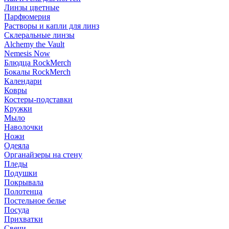
Линзы цветные
Парфюмерия
Растворы и капли для линз
Склеральные линзы
Alchemy the Vault
Nemesis Now
Блюдца RockMerch
Бокалы RockMerch
Календари
Ковры
Костеры-подставки
Кружки
Мыло
Наволочки
Ножи
Одеяла
Органайзеры на стену
Пледы
Подушки
Покрывала
Полотенца
Постельное белье
Посуда
Прихватки
Свечи