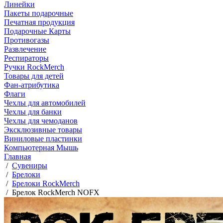
Линейки
Пакеты подарочные
Печатная продукция
Подарочные Карты
Противогазы
Развлечение
Респираторы
Ручки RockMerch
Товары для детей
Фан-атрибутика
Флаги
Чехлы для автомобилей
Чехлы для банки
Чехлы для чемоданов
Эксклюзивные товары
Виниловые пластинки
Компьютерная Мышь
Главная
/
Сувениры
/
Брелоки
/
Брелоки RockMerch
/
Брелок RockMerch NOFX