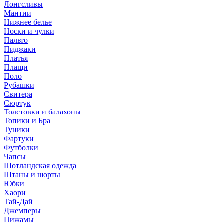
Лонгсливы
Мантии
Нижнее белье
Носки и чулки
Пальто
Пиджаки
Платья
Плащи
Поло
Рубашки
Свитера
Сюртук
Толстовки и балахоны
Топики и Бра
Туники
Фартуки
Футболки
Чапсы
Шотландская одежда
Штаны и шорты
Юбки
Хаори
Тай-Дай
Джемперы
Пижамы