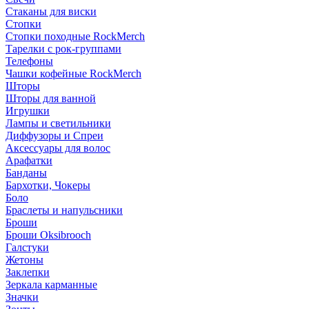
Стаканы для виски
Стопки
Стопки походные RockMerch
Тарелки с рок-группами
Телефоны
Чашки кофейные RockMerch
Шторы
Шторы для ванной
Игрушки
Лампы и светильники
Диффузоры и Спреи
Аксессуары для волос
Арафатки
Банданы
Бархотки, Чокеры
Боло
Браслеты и напульсники
Броши
Броши Oksibrooch
Галстуки
Жетоны
Заклепки
Зеркала карманные
Значки