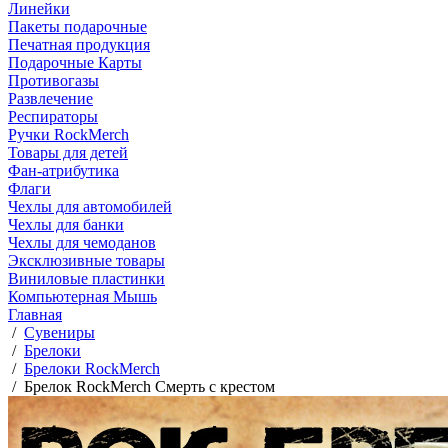
Линейки
Пакеты подарочные
Печатная продукция
Подарочные Карты
Противогазы
Развлечение
Респираторы
Ручки RockMerch
Товары для детей
Фан-атрибутика
Флаги
Чехлы для автомобилей
Чехлы для банки
Чехлы для чемоданов
Эксклюзивные товары
Виниловые пластинки
Компьютерная Мышь
Главная
/
Сувениры
/
Брелоки
/
Брелоки RockMerch
/
Брелок RockMerch Смерть с крестом