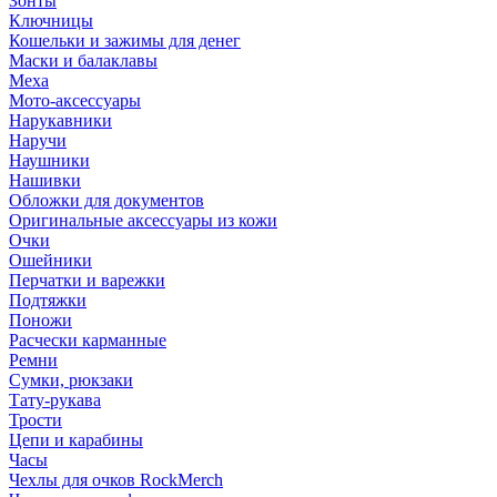
Зонты
Ключницы
Кошельки и зажимы для денег
Маски и балаклавы
Меха
Мото-аксессуары
Нарукавники
Наручи
Наушники
Нашивки
Обложки для документов
Оригинальные аксессуары из кожи
Очки
Ошейники
Перчатки и варежки
Подтяжки
Поножи
Расчески карманные
Ремни
Сумки, рюкзаки
Тату-рукава
Трости
Цепи и карабины
Часы
Чехлы для очков RockMerch