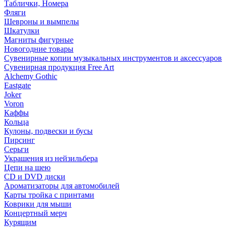
Таблички, Номера
Фляги
Шевроны и вымпелы
Шкатулки
Магниты фигурные
Новогодние товары
Сувенирные копии музыкальных инструментов и аксессуаров
Сувенирная продукция Free Art
Alchemy Gothic
Eastgate
Joker
Voron
Каффы
Кольца
Кулоны, подвески и бусы
Пирсинг
Серьги
Украшения из нейзильбера
Цепи на шею
CD и DVD диски
Ароматизаторы для автомобилей
Карты тройка с принтами
Коврики для мыши
Концертный мерч
Курящим