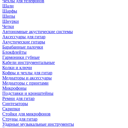
Чехлы для телефонов
Шали
Шарфы
Шипы
Шнурки
Четки
Автономные акустические системы
Аксессуары для гитар
Акустические гитары
Барабанные палочки
Блокфлейты
Гармоники губные
Кабели инструментальные
Колки и ключи
Кофры и чехлы для гитар
Медиаторы и аксессуары
Медиаторы с принтами
Микрофоны
Подставки и кронштейны
Ремни для гитар
Синтезаторы
Скрипки
Стойки для микрофонов
Струны для гитар
Ударные музыкальные инструменты