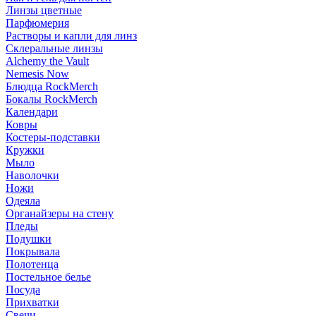
Линзы цветные
Парфюмерия
Растворы и капли для линз
Склеральные линзы
Alchemy the Vault
Nemesis Now
Блюдца RockMerch
Бокалы RockMerch
Календари
Ковры
Костеры-подставки
Кружки
Мыло
Наволочки
Ножи
Одеяла
Органайзеры на стену
Пледы
Подушки
Покрывала
Полотенца
Постельное белье
Посуда
Прихватки
Свечи