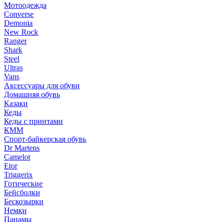
Мотоодежда
Converse
Demonia
New Rock
Ranger
Shark
Steel
Ultras
Vans
Аксессуары для обуви
Домашняя обувь
Казаки
Кеды
Кеды с принтами
КММ
Спорт-байкерская обувь
Dr Martens
Camelot
Etor
Triggerix
Готические
Бейсболки
Бескозырки
Немки
Панамы