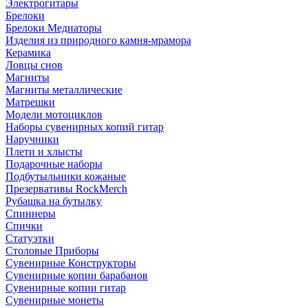
Электрогитары
Брелоки
Брелоки Медиаторы
Изделия из природного камня-мрамора
Керамика
Ловцы снов
Магниты
Магниты металлические
Матрешки
Модели мотоциклов
Наборы сувенирных копий гитар
Наручники
Плети и хлысты
Подарочные наборы
Подбутыльники кожаные
Презервативы RockMerch
Рубашка на бутылку
Спиннеры
Спички
Статуэтки
Столовые Приборы
Сувенирные Конструкторы
Сувенирные копии барабанов
Сувенирные копии гитар
Сувенирные монеты