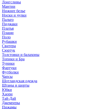
Лонгсливы
Мантии
Нижнее белье
Носки и чулки
Пальто
Пиджаки
Платья
Плащи
Поло
Рубашки
Свитера
Сюртук
Толстовки и балахоны
Топики и Бра
Туники
Фартуки
Футболки
Чапсы
Шотландская одежда
Штаны и шорты
Юбки
Хаори
Тай-Дай
Джемперы
Пижамы