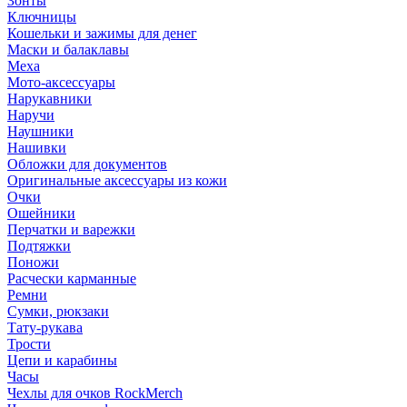
Зонты
Ключницы
Кошельки и зажимы для денег
Маски и балаклавы
Меха
Мото-аксессуары
Нарукавники
Наручи
Наушники
Нашивки
Обложки для документов
Оригинальные аксессуары из кожи
Очки
Ошейники
Перчатки и варежки
Подтяжки
Поножи
Расчески карманные
Ремни
Сумки, рюкзаки
Тату-рукава
Трости
Цепи и карабины
Часы
Чехлы для очков RockMerch