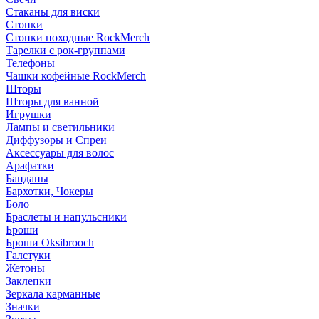
Стаканы для виски
Стопки
Стопки походные RockMerch
Тарелки с рок-группами
Телефоны
Чашки кофейные RockMerch
Шторы
Шторы для ванной
Игрушки
Лампы и светильники
Диффузоры и Спреи
Аксессуары для волос
Арафатки
Банданы
Бархотки, Чокеры
Боло
Браслеты и напульсники
Броши
Броши Oksibrooch
Галстуки
Жетоны
Заклепки
Зеркала карманные
Значки