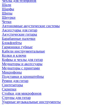
Чехлы для телефонов
Шали
Шарфы
Шипы
Шнурки
Четки
Автономные акустические системы
Аксессуары для гитар
Акустические гитары
Барабанные палочки
Блокфлейты
Гармоники губные
Кабели инструментальные
Колки и ключи
Кофры и чехлы для гитар
Медиаторы и аксессуары
Медиаторы с принтами
Микрофоны
Подставки и кронштейны
Ремни для гитар
Синтезаторы
Скрипки
Стойки для микрофонов
Струны для гитар
Ударные музыкальные инструменты