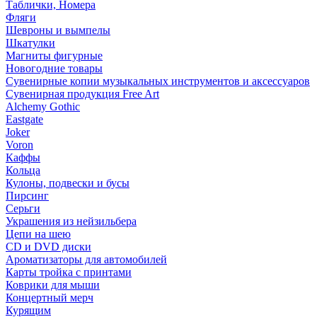
Таблички, Номера
Фляги
Шевроны и вымпелы
Шкатулки
Магниты фигурные
Новогодние товары
Сувенирные копии музыкальных инструментов и аксессуаров
Сувенирная продукция Free Art
Alchemy Gothic
Eastgate
Joker
Voron
Каффы
Кольца
Кулоны, подвески и бусы
Пирсинг
Серьги
Украшения из нейзильбера
Цепи на шею
CD и DVD диски
Ароматизаторы для автомобилей
Карты тройка с принтами
Коврики для мыши
Концертный мерч
Курящим