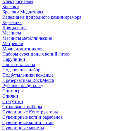
Электрогитары
Брелоки
Брелоки Медиаторы
Изделия из природного камня-мрамора
Керамика
Ловцы снов
Магниты
Магниты металлические
Матрешки
Модели мотоциклов
Наборы сувенирных копий гитар
Наручники
Плети и хлысты
Подарочные наборы
Подбутыльники кожаные
Презервативы RockMerch
Рубашка на бутылку
Спиннеры
Спички
Статуэтки
Столовые Приборы
Сувенирные Конструкторы
Сувенирные копии барабанов
Сувенирные копии гитар
Сувенирные монеты