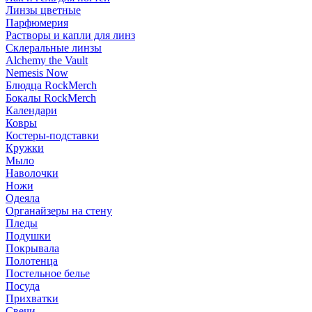
Линзы цветные
Парфюмерия
Растворы и капли для линз
Склеральные линзы
Alchemy the Vault
Nemesis Now
Блюдца RockMerch
Бокалы RockMerch
Календари
Ковры
Костеры-подставки
Кружки
Мыло
Наволочки
Ножи
Одеяла
Органайзеры на стену
Пледы
Подушки
Покрывала
Полотенца
Постельное белье
Посуда
Прихватки
Свечи