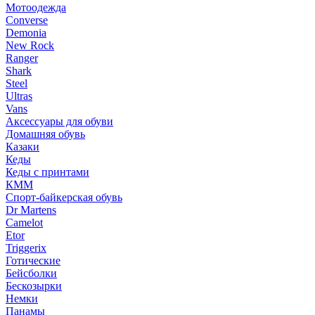
Мотоодежда
Converse
Demonia
New Rock
Ranger
Shark
Steel
Ultras
Vans
Аксессуары для обуви
Домашняя обувь
Казаки
Кеды
Кеды с принтами
КММ
Спорт-байкерская обувь
Dr Martens
Camelot
Etor
Triggerix
Готические
Бейсболки
Бескозырки
Немки
Панамы