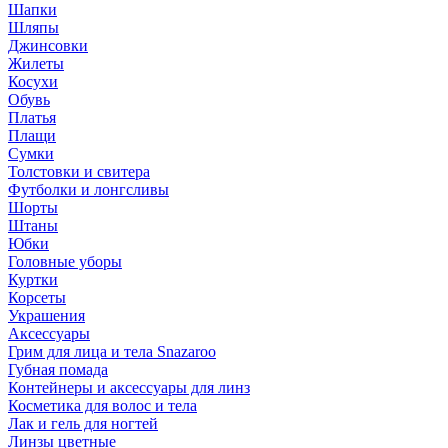
Шапки
Шляпы
Джинсовки
Жилеты
Косухи
Обувь
Платья
Плащи
Сумки
Толстовки и свитера
Футболки и лонгсливы
Шорты
Штаны
Юбки
Головные уборы
Куртки
Корсеты
Украшения
Аксессуары
Грим для лица и тела Snazaroo
Губная помада
Контейнеры и аксессуары для линз
Косметика для волос и тела
Лак и гель для ногтей
Линзы цветные