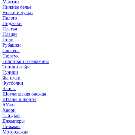
Мантии
Нижнее белье
Носки и чулки
Пальто
Пиджаки
Платья
Плащи
Поло
Рубашки
Свитера
Сюртук
Толстовки и балахоны
Топики и Бра
Туники
Фартуки
Футболки
Чапсы
Шотландская одежда
Штаны и шорты
Юбки
Хаори
Тай-Дай
Джемперы
Пижамы
Мотоодежда