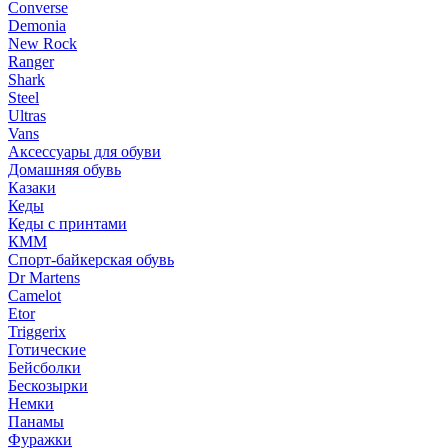
Converse
Demonia
New Rock
Ranger
Shark
Steel
Ultras
Vans
Аксессуары для обуви
Домашняя обувь
Казаки
Кеды
Кеды с принтами
КММ
Спорт-байкерская обувь
Dr Martens
Camelot
Etor
Triggerix
Готические
Бейсболки
Бескозырки
Немки
Панамы
Фуражки