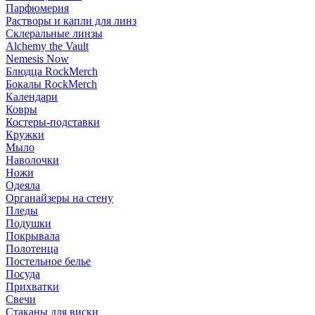
Парфюмерия
Растворы и капли для линз
Склеральные линзы
Alchemy the Vault
Nemesis Now
Блюдца RockMerch
Бокалы RockMerch
Календари
Ковры
Костеры-подставки
Кружки
Мыло
Наволочки
Ножи
Одеяла
Органайзеры на стену
Пледы
Подушки
Покрывала
Полотенца
Постельное белье
Посуда
Прихватки
Свечи
Стаканы для виски