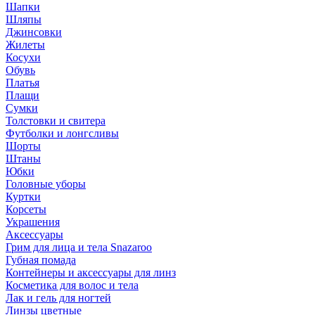
Шапки
Шляпы
Джинсовки
Жилеты
Косухи
Обувь
Платья
Плащи
Сумки
Толстовки и свитера
Футболки и лонгсливы
Шорты
Штаны
Юбки
Головные уборы
Куртки
Корсеты
Украшения
Аксессуары
Грим для лица и тела Snazaroo
Губная помада
Контейнеры и аксессуары для линз
Косметика для волос и тела
Лак и гель для ногтей
Линзы цветные