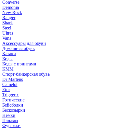
Converse
Demonia
New Rock
Ranger
Shark
Steel
Ultras
Vans
Аксессуары для обуви
Домашняя обувь
Казаки
Кеды
Кеды с принтами
КММ
Спорт-байкерская обувь
Dr Martens
Camelot
Etor
Triggerix
Готические
Бейсболки
Бескозырки
Немки
Панамы
Фуражки