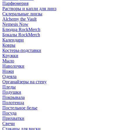
Парфюмерия
Растворы и капли для линз
Склеральные линзы
Alchemy the Vault
Nemesis Now
Блюдца RockMerch
Бокалы RockMerch
Календари
Ковры
Костеры-подставки
Кружки
Мыло
Наволочки
Ножи
Одеяла
Органайзеры на стену
Пледы
Подушки
Покрывала
Полотенца
Постельное белье
Посуда
Прихватки
Свечи
Стаканы для виски