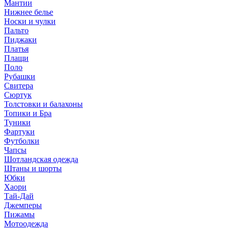
Мантии
Нижнее белье
Носки и чулки
Пальто
Пиджаки
Платья
Плащи
Поло
Рубашки
Свитера
Сюртук
Толстовки и балахоны
Топики и Бра
Туники
Фартуки
Футболки
Чапсы
Шотландская одежда
Штаны и шорты
Юбки
Хаори
Тай-Дай
Джемперы
Пижамы
Мотоодежда