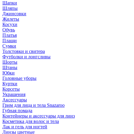
Шапки
Шляпы
Джинсовки
Жилеты
Косухи
Обувь
Платья
Плащи
Сумки
Толстовки и свитера
Футболки и лонгсливы
Шорты
Штаны
Юбки
Головные уборы
Куртки
Корсеты
Украшения
Аксессуары
Грим для лица и тела Snazaroo
Губная помада
Контейнеры и аксессуары для линз
Косметика для волос и тела
Лак и гель для ногтей
Линзы цветные