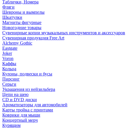
Таблички, Номера
Фляги
Шевроны и вымпелы
Шкатулки
Магниты фигурные
Новогодние товары
Сувенирные копии музыкальных инструментов и аксессуаров
Сувенирная продукция Free Art
Alchemy Gothic
Eastgate
Joker
Voron
Каффы
Кольца
Кулоны, подвески и бусы
Пирсинг
Серьги
Украшения из нейзильбера
Цепи на шею
CD и DVD диски
Ароматизаторы для автомобилей
Карты тройка с принтами
Коврики для мыши
Концертный мерч
Курящим