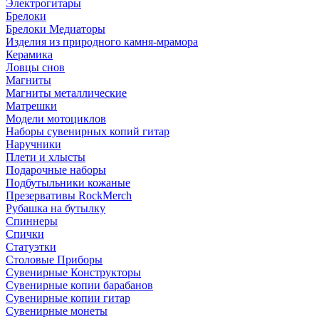
Электрогитары
Брелоки
Брелоки Медиаторы
Изделия из природного камня-мрамора
Керамика
Ловцы снов
Магниты
Магниты металлические
Матрешки
Модели мотоциклов
Наборы сувенирных копий гитар
Наручники
Плети и хлысты
Подарочные наборы
Подбутыльники кожаные
Презервативы RockMerch
Рубашка на бутылку
Спиннеры
Спички
Статуэтки
Столовые Приборы
Сувенирные Конструкторы
Сувенирные копии барабанов
Сувенирные копии гитар
Сувенирные монеты