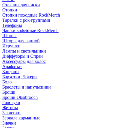
Стаканы для виски
Стопки
Стопки походные RockMerch
Тарелки с рок-группами
Телефоны
Чашки кофейные RockMerch
Шторы
Шторы для ванной
Игрушки
Лампы и светильники
Диффузоры и Спреи
Аксессуары для волос
Арафатки
Банданы
Бархотки, Чокеры
Боло
Браслеты и напульсники
Броши
Броши Oksibrooch
Галстуки
Жетоны
Заклепки
Зеркала карманные
Значки