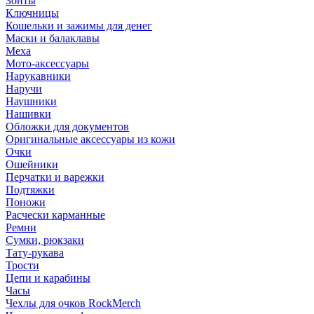
Зонты
Ключницы
Кошельки и зажимы для денег
Маски и балаклавы
Меха
Мото-аксессуары
Нарукавники
Наручи
Наушники
Нашивки
Обложки для документов
Оригинальные аксессуары из кожи
Очки
Ошейники
Перчатки и варежки
Подтяжки
Поножи
Расчески карманные
Ремни
Сумки, рюкзаки
Тату-рукава
Трости
Цепи и карабины
Часы
Чехлы для очков RockMerch