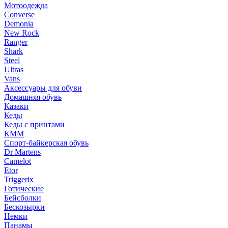
Мотоодежда
Converse
Demonia
New Rock
Ranger
Shark
Steel
Ultras
Vans
Аксессуары для обуви
Домашняя обувь
Казаки
Кеды
Кеды с принтами
КММ
Спорт-байкерская обувь
Dr Martens
Camelot
Etor
Triggerix
Готические
Бейсболки
Бескозырки
Немки
Панамы