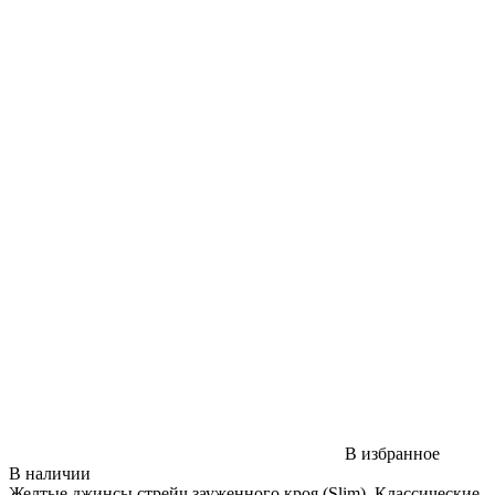
В избранное
В наличии
Желтые джинсы стрейч зауженного кроя (Slim). Классические