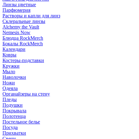
Линзы цветные
Парфюмерия
Растворы и капли для линз
Склеральные линзы
Alchemy the Vault
Nemesis Now
Блюдца RockMerch
Бокалы RockMerch
Календари
Ковры
Костеры-подставки
Кружки
Мыло
Наволочки
Ножи
Одеяла
Органайзеры на стену
Пледы
Подушки
Покрывала
Полотенца
Постельное белье
Посуда
Прихватки
Свечи