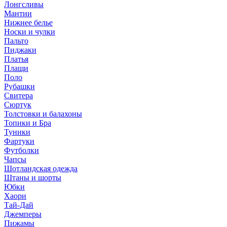
Лонгсливы
Мантии
Нижнее белье
Носки и чулки
Пальто
Пиджаки
Платья
Плащи
Поло
Рубашки
Свитера
Сюртук
Толстовки и балахоны
Топики и Бра
Туники
Фартуки
Футболки
Чапсы
Шотландская одежда
Штаны и шорты
Юбки
Хаори
Тай-Дай
Джемперы
Пижамы