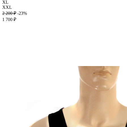
XL
XXL
2 200 ₽
-23%
1 700 ₽