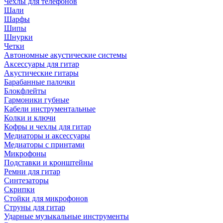
Чехлы для телефонов
Шали
Шарфы
Шипы
Шнурки
Четки
Автономные акустические системы
Аксессуары для гитар
Акустические гитары
Барабанные палочки
Блокфлейты
Гармоники губные
Кабели инструментальные
Колки и ключи
Кофры и чехлы для гитар
Медиаторы и аксессуары
Медиаторы с принтами
Микрофоны
Подставки и кронштейны
Ремни для гитар
Синтезаторы
Скрипки
Стойки для микрофонов
Струны для гитар
Ударные музыкальные инструменты