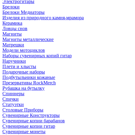
Электрогитары
Брелоки
Брелоки Медиаторы
Изделия из природного камня-мрамора
Керамика
Ловцы снов
Магниты
Магниты металлические
Матрешки
Модели мотоциклов
Наборы сувенирных копий гитар
Наручники
Плети и хлысты
Подарочные наборы
Подбутыльники кожаные
Презервативы RockMerch
Рубашка на бутылку
Спиннеры
Спички
Статуэтки
Столовые Приборы
Сувенирные Конструкторы
Сувенирные копии барабанов
Сувенирные копии гитар
Сувенирные монеты