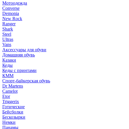
Мотоодежда
Converse
Demonia
New Rock
Ranger
Shark
Steel
Ultras
Vans
Аксессуары для обуви
Домашняя обувь
Казаки
Кеды
Кеды с принтами
КММ
Спорт-байкерская обувь
Dr Martens
Camelot
Etor
Triggerix
Готические
Бейсболки
Бескозырки
Немки
Панамы