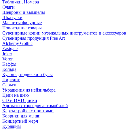
Таблички, Номера
Фляги
Шевроны и вымпелы
Шкатулки
Магниты фигурные
Новогодние товары
Сувенирные копии музыкальных инструментов и аксессуаров
Сувенирная продукция Free Art
Alchemy Gothic
Eastgate
Joker
Voron
Каффы
Кольца
Кулоны, подвески и бусы
Пирсинг
Серьги
Украшения из нейзильбера
Цепи на шею
CD и DVD диски
Ароматизаторы для автомобилей
Карты тройка с принтами
Коврики для мыши
Концертный мерч
Курящим