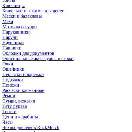
Зонты
Ключницы
Кошельки и зажимы для денег
Маски и балаклавы
Меха
Мото-аксессуары
Нарукавники
Наручи
Наушники
Нашивки
Обложки для документов
Оригинальные аксессуары из кожи
Очки
Ошейники
Перчатки и варежки
Подтяжки
Поножи
Расчески карманные
Ремни
Сумки, рюкзаки
Тату-рукава
Трости
Цепи и карабины
Часы
Чехлы для очков RockMerch