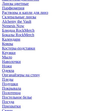
Линзы цветные
Парфюмерия
Растворы и капли для линз
Склеральные линзы
Alchemy the Vault
Nemesis Now
Блюдца RockMerch
Бокалы RockMerch
Календари
Ковры
Костеры-подставки
Кружки
Мыло
Наволочки
Ножи
Одеяла
Органайзеры на стену
Пледы
Подушки
Покрывала
Полотенца
Постельное белье
Посуда
Прихватки
Свечи