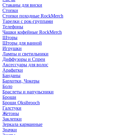
Стаканы для виски
Стопки
Стопки походные RockMerch
Тарелки с рок-группами
Телефоны
Чашки кофейные RockMerch
Шторы
Шторы для ванной
Игрушки
Лампы и светильники
Диффузоры и Спреи
Аксессуары для волос
Арафатки
Банданы
Бархотки, Чокеры
Боло
Браслеты и напульсники
Броши
Броши Oksibrooch
Галстуки
Жетоны
Заклепки
Зеркала карманные
Значки