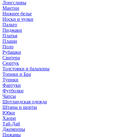
Лонгсливы
Мантии
Нижнее белье
Носки и чулки
Пальто
Пиджаки
Платья
Плащи
Поло
Рубашки
Свитера
Сюртук
Толстовки и балахоны
Топики и Бра
Туники
Фартуки
Футболки
Чапсы
Шотландская одежда
Штаны и шорты
Юбки
Хаори
Тай-Дай
Джемперы
Пижамы