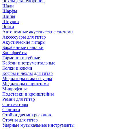
Чехлы для телефонов
Шали
Шарфы
Шипы
Шнурки
Четки
Автономные акустические системы
Аксессуары для гитар
Акустические гитары
Барабанные палочки
Блокфлейты
Гармоники губные
Кабели инструментальные
Колки и ключи
Кофры и чехлы для гитар
Медиаторы и аксессуары
Медиаторы с принтами
Микрофоны
Подставки и кронштейны
Ремни для гитар
Синтезаторы
Скрипки
Стойки для микрофонов
Струны для гитар
Ударные музыкальные инструменты