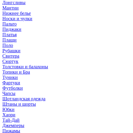
Лонгсливы
Мантии
Нижнее белье
Носки и чулки
Пальто
Пиджаки
Платья
Плащи
Поло
Рубашки
Свитера
Сюртук
Толстовки и балахоны
Топики и Бра
Туники
Фартуки
Футболки
Чапсы
Шотландская одежда
Штаны и шорты
Юбки
Хаори
Тай-Дай
Джемперы
Пижамы