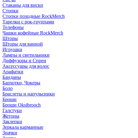
Стаканы для виски
Стопки
Стопки походные RockMerch
Тарелки с рок-группами
Телефоны
Чашки кофейные RockMerch
Шторы
Шторы для ванной
Игрушки
Лампы и светильники
Диффузоры и Спреи
Аксессуары для волос
Арафатки
Банданы
Бархотки, Чокеры
Боло
Браслеты и напульсники
Броши
Броши Oksibrooch
Галстуки
Жетоны
Заклепки
Зеркала карманные
Значки