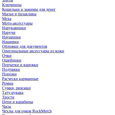
Зонты
Ключницы
Кошельки и зажимы для денег
Маски и балаклавы
Меха
Мото-аксессуары
Нарукавники
Наручи
Наушники
Нашивки
Обложки для документов
Оригинальные аксессуары из кожи
Очки
Ошейники
Перчатки и варежки
Подтяжки
Поножи
Расчески карманные
Ремни
Сумки, рюкзаки
Тату-рукава
Трости
Цепи и карабины
Часы
Чехлы для очков RockMerch