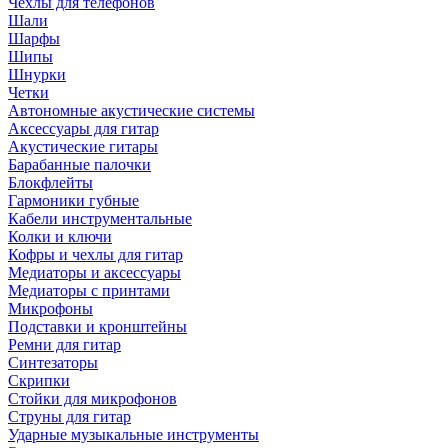
Чехлы для телефонов
Шали
Шарфы
Шипы
Шнурки
Четки
Автономные акустические системы
Аксессуары для гитар
Акустические гитары
Барабанные палочки
Блокфлейты
Гармоники губные
Кабели инструментальные
Колки и ключи
Кофры и чехлы для гитар
Медиаторы и аксессуары
Медиаторы с принтами
Микрофоны
Подставки и кронштейны
Ремни для гитар
Синтезаторы
Скрипки
Стойки для микрофонов
Струны для гитар
Ударные музыкальные инструменты