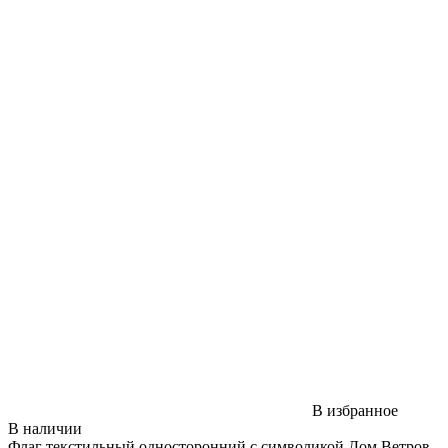
В избранное
В наличии
Флаг текстильный односторонний с символикой Дом Ветров