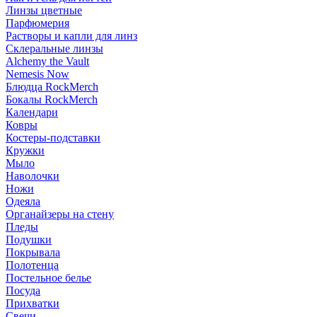
Линзы цветные
Парфюмерия
Растворы и капли для линз
Склеральные линзы
Alchemy the Vault
Nemesis Now
Блюдца RockMerch
Бокалы RockMerch
Календари
Ковры
Костеры-подставки
Кружки
Мыло
Наволочки
Ножи
Одеяла
Органайзеры на стену
Пледы
Подушки
Покрывала
Полотенца
Постельное белье
Посуда
Прихватки
Свечи