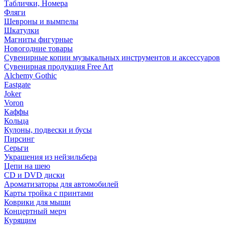
Таблички, Номера
Фляги
Шевроны и вымпелы
Шкатулки
Магниты фигурные
Новогодние товары
Сувенирные копии музыкальных инструментов и аксессуаров
Сувенирная продукция Free Art
Alchemy Gothic
Eastgate
Joker
Voron
Каффы
Кольца
Кулоны, подвески и бусы
Пирсинг
Серьги
Украшения из нейзильбера
Цепи на шею
CD и DVD диски
Ароматизаторы для автомобилей
Карты тройка с принтами
Коврики для мыши
Концертный мерч
Курящим