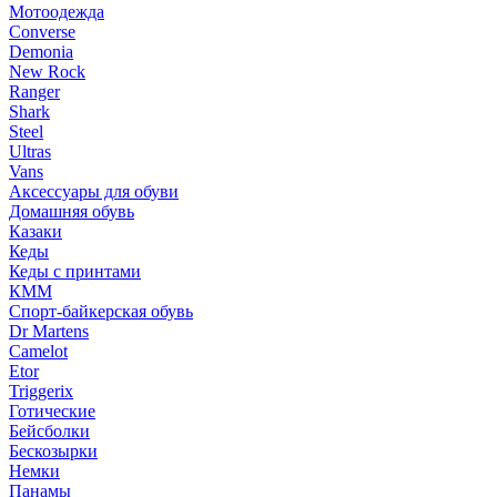
Мотоодежда
Converse
Demonia
New Rock
Ranger
Shark
Steel
Ultras
Vans
Аксессуары для обуви
Домашняя обувь
Казаки
Кеды
Кеды с принтами
КММ
Спорт-байкерская обувь
Dr Martens
Camelot
Etor
Triggerix
Готические
Бейсболки
Бескозырки
Немки
Панамы