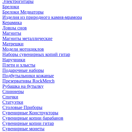
Электрогитары
Брелоки
Брелоки Медиаторы
Изделия из природного камня-мрамора
Керамика
Ловцы снов
Магниты
Магниты металлические
Матрешки
Модели мотоциклов
Наборы сувенирных копий гитар
Наручники
Плети и хлысты
Подарочные наборы
Подбутыльники кожаные
Презервативы RockMerch
Рубашка на бутылку
Спиннеры
Спички
Статуэтки
Столовые Приборы
Сувенирные Конструкторы
Сувенирные копии барабанов
Сувенирные копии гитар
Сувенирные монеты