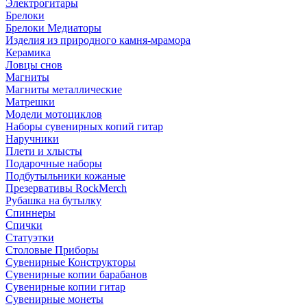
Электрогитары
Брелоки
Брелоки Медиаторы
Изделия из природного камня-мрамора
Керамика
Ловцы снов
Магниты
Магниты металлические
Матрешки
Модели мотоциклов
Наборы сувенирных копий гитар
Наручники
Плети и хлысты
Подарочные наборы
Подбутыльники кожаные
Презервативы RockMerch
Рубашка на бутылку
Спиннеры
Спички
Статуэтки
Столовые Приборы
Сувенирные Конструкторы
Сувенирные копии барабанов
Сувенирные копии гитар
Сувенирные монеты