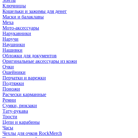
Зонты
Ключницы
Кошельки и зажимы для денег
Маски и балаклавы
Меха
Мото-аксессуары
Нарукавники
Наручи
Наушники
Нашивки
Обложки для документов
Оригинальные аксессуары из кожи
Очки
Ошейники
Перчатки и варежки
Подтяжки
Поножи
Расчески карманные
Ремни
Сумки, рюкзаки
Тату-рукава
Трости
Цепи и карабины
Часы
Чехлы для очков RockMerch