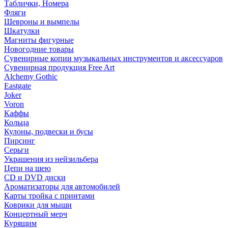
Таблички, Номера
Фляги
Шевроны и вымпелы
Шкатулки
Магниты фигурные
Новогодние товары
Сувенирные копии музыкальных инструментов и аксессуаров
Сувенирная продукция Free Art
Alchemy Gothic
Eastgate
Joker
Voron
Каффы
Кольца
Кулоны, подвески и бусы
Пирсинг
Серьги
Украшения из нейзильбера
Цепи на шею
CD и DVD диски
Ароматизаторы для автомобилей
Карты тройка с принтами
Коврики для мыши
Концертный мерч
Курящим