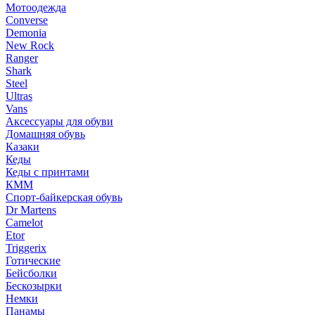
Мотоодежда
Converse
Demonia
New Rock
Ranger
Shark
Steel
Ultras
Vans
Аксессуары для обуви
Домашняя обувь
Казаки
Кеды
Кеды с принтами
КММ
Спорт-байкерская обувь
Dr Martens
Camelot
Etor
Triggerix
Готические
Бейсболки
Бескозырки
Немки
Панамы