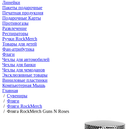
Линейки
Пакеты подарочные
Печатная продукция
Подарочные Карты
Противогазы
Развлечение
Респираторы
Ручки RockMerch
Товары для детей
Фан-атрибутика
Флаги
Чехлы для автомобилей
Чехлы для банки
Чехлы для чемоданов
Эксклюзивные товары
Виниловые пластинки
Компьютерная Мышь
Главная
/
Сувениры
/
Фляги
/
Фляги RockMerch
/
Фляга RockMerch Guns N Roses