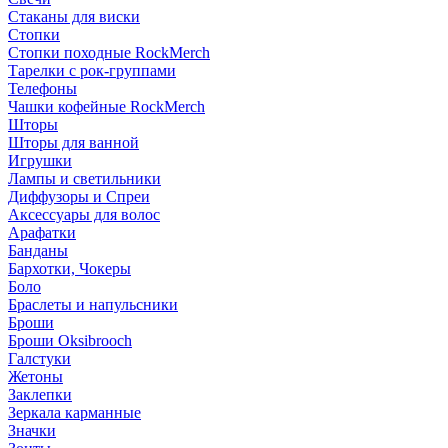
Стаканы для виски
Стопки
Стопки походные RockMerch
Тарелки с рок-группами
Телефоны
Чашки кофейные RockMerch
Шторы
Шторы для ванной
Игрушки
Лампы и светильники
Диффузоры и Спреи
Аксессуары для волос
Арафатки
Банданы
Бархотки, Чокеры
Боло
Браслеты и напульсники
Броши
Броши Oksibrooch
Галстуки
Жетоны
Заклепки
Зеркала карманные
Значки