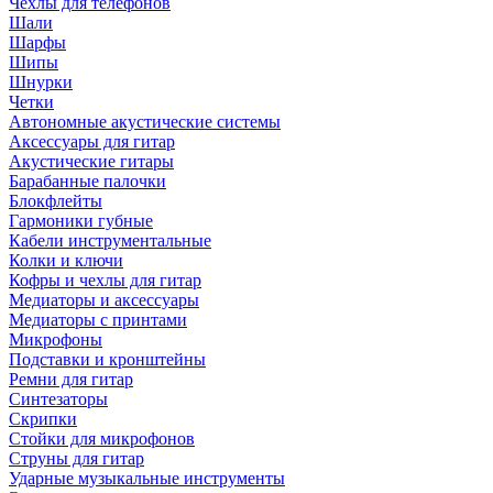
Чехлы для телефонов
Шали
Шарфы
Шипы
Шнурки
Четки
Автономные акустические системы
Аксессуары для гитар
Акустические гитары
Барабанные палочки
Блокфлейты
Гармоники губные
Кабели инструментальные
Колки и ключи
Кофры и чехлы для гитар
Медиаторы и аксессуары
Медиаторы с принтами
Микрофоны
Подставки и кронштейны
Ремни для гитар
Синтезаторы
Скрипки
Стойки для микрофонов
Струны для гитар
Ударные музыкальные инструменты