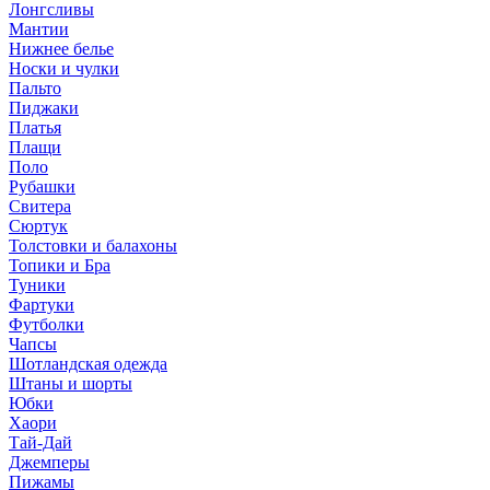
Лонгсливы
Мантии
Нижнее белье
Носки и чулки
Пальто
Пиджаки
Платья
Плащи
Поло
Рубашки
Свитера
Сюртук
Толстовки и балахоны
Топики и Бра
Туники
Фартуки
Футболки
Чапсы
Шотландская одежда
Штаны и шорты
Юбки
Хаори
Тай-Дай
Джемперы
Пижамы