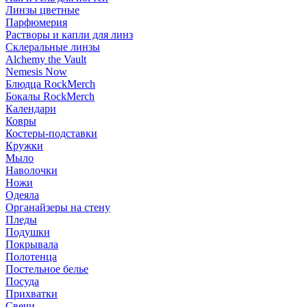
Линзы цветные
Парфюмерия
Растворы и капли для линз
Склеральные линзы
Alchemy the Vault
Nemesis Now
Блюдца RockMerch
Бокалы RockMerch
Календари
Ковры
Костеры-подставки
Кружки
Мыло
Наволочки
Ножи
Одеяла
Органайзеры на стену
Пледы
Подушки
Покрывала
Полотенца
Постельное белье
Посуда
Прихватки
Свечи