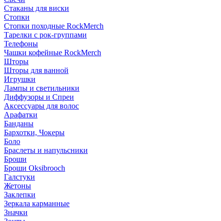
Стаканы для виски
Стопки
Стопки походные RockMerch
Тарелки с рок-группами
Телефоны
Чашки кофейные RockMerch
Шторы
Шторы для ванной
Игрушки
Лампы и светильники
Диффузоры и Спреи
Аксессуары для волос
Арафатки
Банданы
Бархотки, Чокеры
Боло
Браслеты и напульсники
Броши
Броши Oksibrooch
Галстуки
Жетоны
Заклепки
Зеркала карманные
Значки