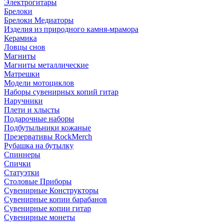
Электрогитары
Брелоки
Брелоки Медиаторы
Изделия из природного камня-мрамора
Керамика
Ловцы снов
Магниты
Магниты металлические
Матрешки
Модели мотоциклов
Наборы сувенирных копий гитар
Наручники
Плети и хлысты
Подарочные наборы
Подбутыльники кожаные
Презервативы RockMerch
Рубашка на бутылку
Спиннеры
Спички
Статуэтки
Столовые Приборы
Сувенирные Конструкторы
Сувенирные копии барабанов
Сувенирные копии гитар
Сувенирные монеты