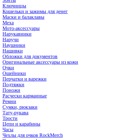
Зонты
Ключницы
Кошельки и зажимы для денег
Маски и балаклавы
Меха
Мото-аксессуары
Нарукавники
Наручи
Наушники
Нашивки
Обложки для документов
Оригинальные аксессуары из кожи
Очки
Ошейники
Перчатки и варежки
Подтяжки
Поножи
Расчески карманные
Ремни
Сумки, рюкзаки
Тату-рукава
Трости
Цепи и карабины
Часы
Чехлы для очков RockMerch