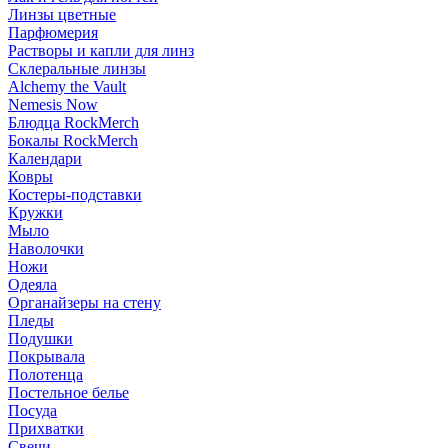
Линзы цветные
Парфюмерия
Растворы и капли для линз
Склеральные линзы
Alchemy the Vault
Nemesis Now
Блюдца RockMerch
Бокалы RockMerch
Календари
Ковры
Костеры-подставки
Кружки
Мыло
Наволочки
Ножи
Одеяла
Органайзеры на стену
Пледы
Подушки
Покрывала
Полотенца
Постельное белье
Посуда
Прихватки
Свечи