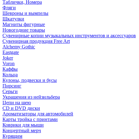
Таблички, Номера
Фляги
Шевроны и вымпелы
Шкатулки
Магниты фигурные
Новогодние товары
Сувенирные копии музыкальных инструментов и аксессуаров
Сувенирная продукция Free Art
Alchemy Gothic
Eastgate
Joker
Voron
Каффы
Кольца
Кулоны, подвески и бусы
Пирсинг
Серьги
Украшения из нейзильбера
Цепи на шею
CD и DVD диски
Ароматизаторы для автомобилей
Карты тройка с принтами
Коврики для мыши
Концертный мерч
Курящим