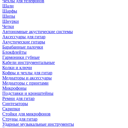
Чехлы для телефонов
Шали
Шарфы
Шипы
Шнурки
Четки
Автономные акустические системы
Аксессуары для гитар
Акустические гитары
Барабанные палочки
Блокфлейты
Гармоники губные
Кабели инструментальные
Колки и ключи
Кофры и чехлы для гитар
Медиаторы и аксессуары
Медиаторы с принтами
Микрофоны
Подставки и кронштейны
Ремни для гитар
Синтезаторы
Скрипки
Стойки для микрофонов
Струны для гитар
Ударные музыкальные инструменты