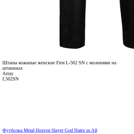
Штаны кожаные женские First L-502 SN с молниями на
штанинах
Array
L502SN
Футболка Metal Heaven Slayer God Hates us All