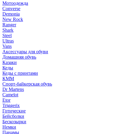
Мотоодежда
Converse
Demonia
New Rock
Ranger
Shark
Steel
Ultras
Vans
Аксессуары для обуви
Домашняя обувь
Казаки
Кеды
Кеды с принтами
КММ
Спорт-байкерская обувь
Dr Martens
Camelot
Etor
Triggerix
Готические
Бейсболки
Бескозырки
Немки
Панамы