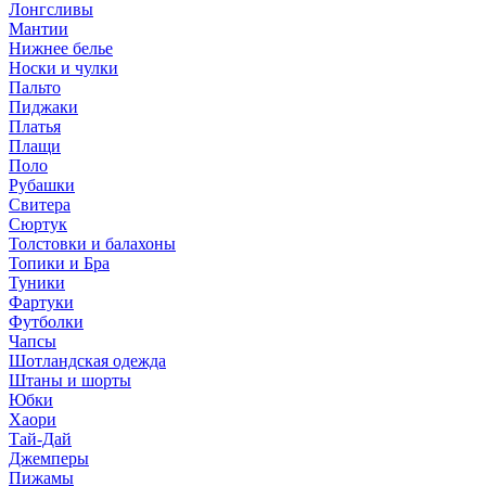
Лонгсливы
Мантии
Нижнее белье
Носки и чулки
Пальто
Пиджаки
Платья
Плащи
Поло
Рубашки
Свитера
Сюртук
Толстовки и балахоны
Топики и Бра
Туники
Фартуки
Футболки
Чапсы
Шотландская одежда
Штаны и шорты
Юбки
Хаори
Тай-Дай
Джемперы
Пижамы