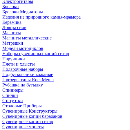
Электрогитары
Брелоки
Брелоки Медиаторы
Изделия из природного камня-мрамора
Керамика
Ловцы снов
Магниты
Магниты металлические
Матрешки
Модели мотоциклов
Наборы сувенирных копий гитар
Наручники
Плети и хлысты
Подарочные наборы
Подбутыльники кожаные
Презервативы RockMerch
Рубашка на бутылку
Спиннеры
Спички
Статуэтки
Столовые Приборы
Сувенирные Конструкторы
Сувенирные копии барабанов
Сувенирные копии гитар
Сувенирные монеты