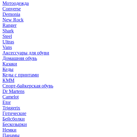
Мотоодежда
Converse
Demonia
New Rock
Ranger
Shark
Steel
Ultras
Vans
Аксессуары для обуви
Домашняя обувь
Казаки
Кеды
Кеды с принтами
КММ
Спорт-байкерская обувь
Dr Martens
Camelot
Etor
Triggerix
Готические
Бейсболки
Бескозырки
Немки
Панамы