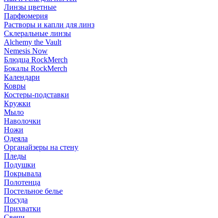
Линзы цветные
Парфюмерия
Растворы и капли для линз
Склеральные линзы
Alchemy the Vault
Nemesis Now
Блюдца RockMerch
Бокалы RockMerch
Календари
Ковры
Костеры-подставки
Кружки
Мыло
Наволочки
Ножи
Одеяла
Органайзеры на стену
Пледы
Подушки
Покрывала
Полотенца
Постельное белье
Посуда
Прихватки
Свечи