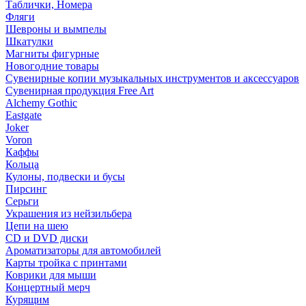
Таблички, Номера
Фляги
Шевроны и вымпелы
Шкатулки
Магниты фигурные
Новогодние товары
Сувенирные копии музыкальных инструментов и аксессуаров
Сувенирная продукция Free Art
Alchemy Gothic
Eastgate
Joker
Voron
Каффы
Кольца
Кулоны, подвески и бусы
Пирсинг
Серьги
Украшения из нейзильбера
Цепи на шею
CD и DVD диски
Ароматизаторы для автомобилей
Карты тройка с принтами
Коврики для мыши
Концертный мерч
Курящим