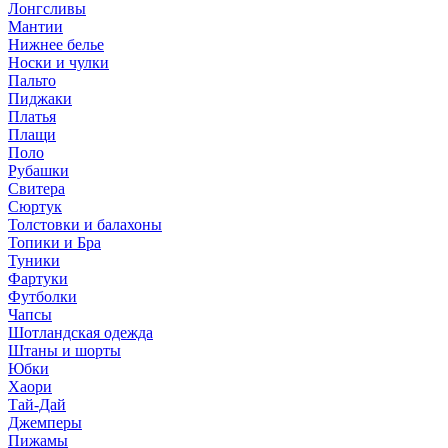
Лонгсливы
Мантии
Нижнее белье
Носки и чулки
Пальто
Пиджаки
Платья
Плащи
Поло
Рубашки
Свитера
Сюртук
Толстовки и балахоны
Топики и Бра
Туники
Фартуки
Футболки
Чапсы
Шотландская одежда
Штаны и шорты
Юбки
Хаори
Тай-Дай
Джемперы
Пижамы