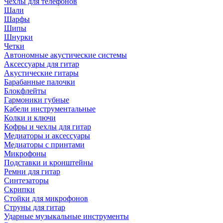
Чехлы для телефонов
Шали
Шарфы
Шипы
Шнурки
Четки
Автономные акустические системы
Аксессуары для гитар
Акустические гитары
Барабанные палочки
Блокфлейты
Гармоники губные
Кабели инструментальные
Колки и ключи
Кофры и чехлы для гитар
Медиаторы и аксессуары
Медиаторы с принтами
Микрофоны
Подставки и кронштейны
Ремни для гитар
Синтезаторы
Скрипки
Стойки для микрофонов
Струны для гитар
Ударные музыкальные инструменты