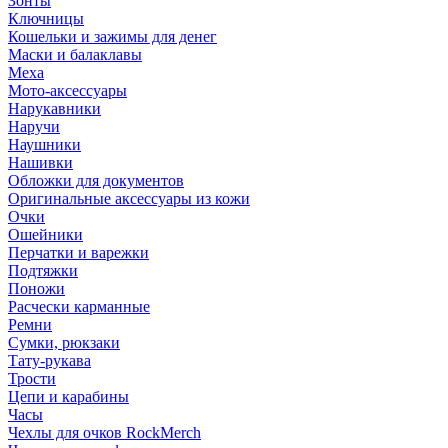
Зонты
Ключницы
Кошельки и зажимы для денег
Маски и балаклавы
Меха
Мото-аксессуары
Нарукавники
Наручи
Наушники
Нашивки
Обложки для документов
Оригинальные аксессуары из кожи
Очки
Ошейники
Перчатки и варежки
Подтяжки
Поножи
Расчески карманные
Ремни
Сумки, рюкзаки
Тату-рукава
Трости
Цепи и карабины
Часы
Чехлы для очков RockMerch