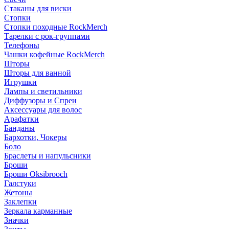
Стаканы для виски
Стопки
Стопки походные RockMerch
Тарелки с рок-группами
Телефоны
Чашки кофейные RockMerch
Шторы
Шторы для ванной
Игрушки
Лампы и светильники
Диффузоры и Спреи
Аксессуары для волос
Арафатки
Банданы
Бархотки, Чокеры
Боло
Браслеты и напульсники
Броши
Броши Oksibrooch
Галстуки
Жетоны
Заклепки
Зеркала карманные
Значки