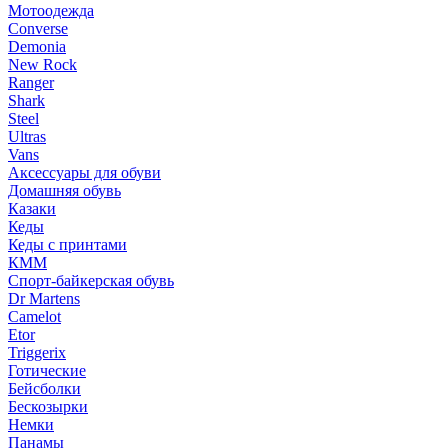
Мотоодежда
Converse
Demonia
New Rock
Ranger
Shark
Steel
Ultras
Vans
Аксессуары для обуви
Домашняя обувь
Казаки
Кеды
Кеды с принтами
КММ
Спорт-байкерская обувь
Dr Martens
Camelot
Etor
Triggerix
Готические
Бейсболки
Бескозырки
Немки
Панамы