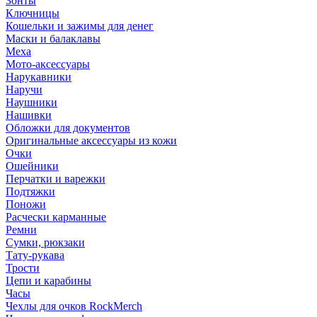
Зонты
Ключницы
Кошельки и зажимы для денег
Маски и балаклавы
Меха
Мото-аксессуары
Нарукавники
Наручи
Наушники
Нашивки
Обложки для документов
Оригинальные аксессуары из кожи
Очки
Ошейники
Перчатки и варежки
Подтяжки
Поножи
Расчески карманные
Ремни
Сумки, рюкзаки
Тату-рукава
Трости
Цепи и карабины
Часы
Чехлы для очков RockMerch