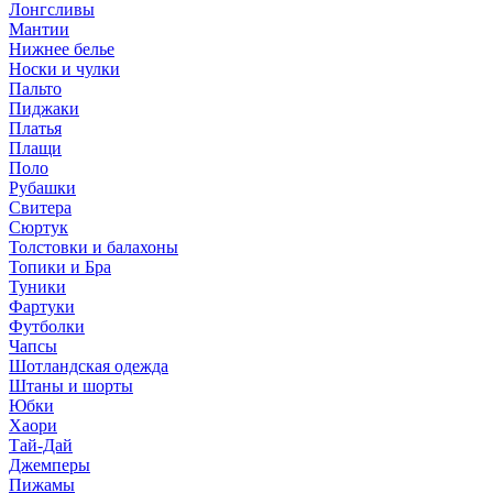
Лонгсливы
Мантии
Нижнее белье
Носки и чулки
Пальто
Пиджаки
Платья
Плащи
Поло
Рубашки
Свитера
Сюртук
Толстовки и балахоны
Топики и Бра
Туники
Фартуки
Футболки
Чапсы
Шотландская одежда
Штаны и шорты
Юбки
Хаори
Тай-Дай
Джемперы
Пижамы