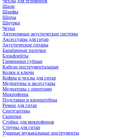
Чехлы для телефонов
Шали
Шарфы
Шипы
Шнурки
Четки
Автономные акустические системы
Аксессуары для гитар
Акустические гитары
Барабанные палочки
Блокфлейты
Гармоники губные
Кабели инструментальные
Колки и ключи
Кофры и чехлы для гитар
Медиаторы и аксессуары
Медиаторы с принтами
Микрофоны
Подставки и кронштейны
Ремни для гитар
Синтезаторы
Скрипки
Стойки для микрофонов
Струны для гитар
Ударные музыкальные инструменты