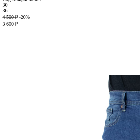
30
36
4 500 ₽
-20%
3 600 ₽