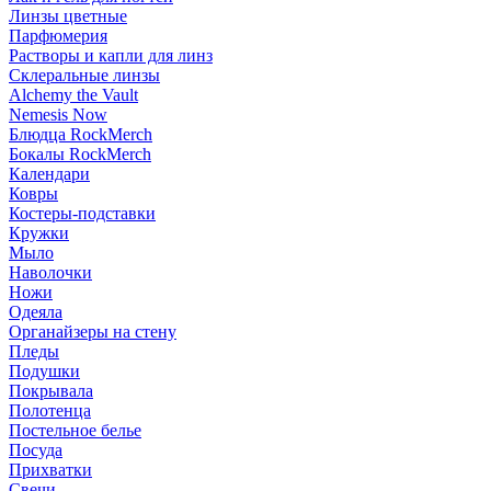
Линзы цветные
Парфюмерия
Растворы и капли для линз
Склеральные линзы
Alchemy the Vault
Nemesis Now
Блюдца RockMerch
Бокалы RockMerch
Календари
Ковры
Костеры-подставки
Кружки
Мыло
Наволочки
Ножи
Одеяла
Органайзеры на стену
Пледы
Подушки
Покрывала
Полотенца
Постельное белье
Посуда
Прихватки
Свечи