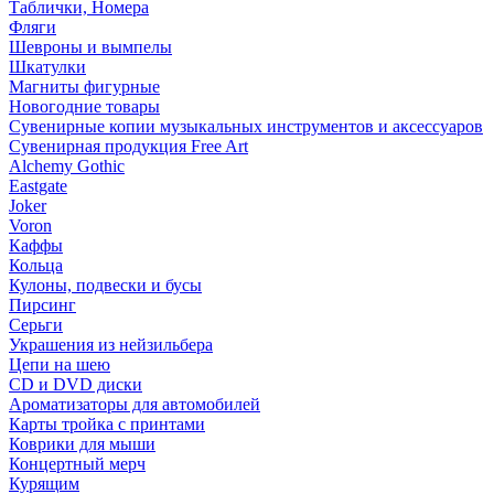
Таблички, Номера
Фляги
Шевроны и вымпелы
Шкатулки
Магниты фигурные
Новогодние товары
Сувенирные копии музыкальных инструментов и аксессуаров
Сувенирная продукция Free Art
Alchemy Gothic
Eastgate
Joker
Voron
Каффы
Кольца
Кулоны, подвески и бусы
Пирсинг
Серьги
Украшения из нейзильбера
Цепи на шею
CD и DVD диски
Ароматизаторы для автомобилей
Карты тройка с принтами
Коврики для мыши
Концертный мерч
Курящим