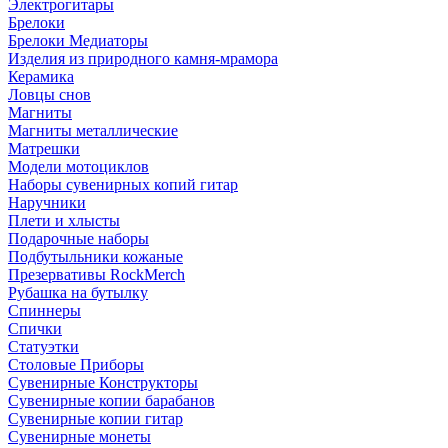
Электрогитары
Брелоки
Брелоки Медиаторы
Изделия из природного камня-мрамора
Керамика
Ловцы снов
Магниты
Магниты металлические
Матрешки
Модели мотоциклов
Наборы сувенирных копий гитар
Наручники
Плети и хлысты
Подарочные наборы
Подбутыльники кожаные
Презервативы RockMerch
Рубашка на бутылку
Спиннеры
Спички
Статуэтки
Столовые Приборы
Сувенирные Конструкторы
Сувенирные копии барабанов
Сувенирные копии гитар
Сувенирные монеты