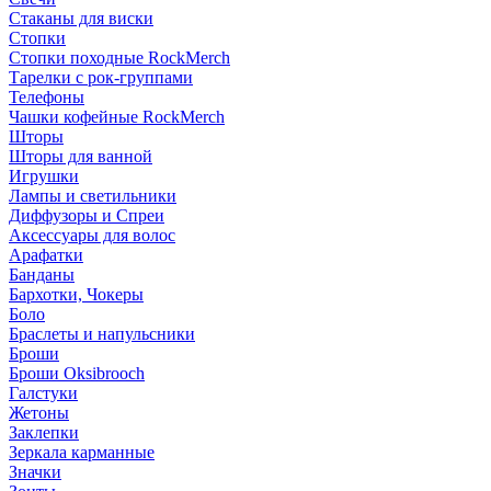
Стаканы для виски
Стопки
Стопки походные RockMerch
Тарелки с рок-группами
Телефоны
Чашки кофейные RockMerch
Шторы
Шторы для ванной
Игрушки
Лампы и светильники
Диффузоры и Спреи
Аксессуары для волос
Арафатки
Банданы
Бархотки, Чокеры
Боло
Браслеты и напульсники
Броши
Броши Oksibrooch
Галстуки
Жетоны
Заклепки
Зеркала карманные
Значки