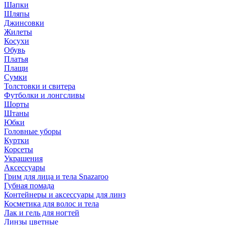
Шапки
Шляпы
Джинсовки
Жилеты
Косухи
Обувь
Платья
Плащи
Сумки
Толстовки и свитера
Футболки и лонгсливы
Шорты
Штаны
Юбки
Головные уборы
Куртки
Корсеты
Украшения
Аксессуары
Грим для лица и тела Snazaroo
Губная помада
Контейнеры и аксессуары для линз
Косметика для волос и тела
Лак и гель для ногтей
Линзы цветные