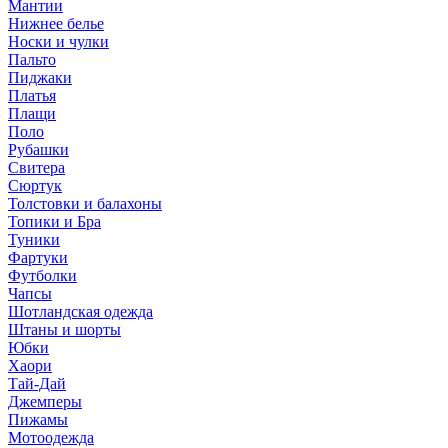
Мантии
Нижнее белье
Носки и чулки
Пальто
Пиджаки
Платья
Плащи
Поло
Рубашки
Свитера
Сюртук
Толстовки и балахоны
Топики и Бра
Туники
Фартуки
Футболки
Чапсы
Шотландская одежда
Штаны и шорты
Юбки
Хаори
Тай-Дай
Джемперы
Пижамы
Мотоодежда