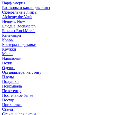
Парфюмерия
Растворы и капли для линз
Склеральные линзы
Alchemy the Vault
Nemesis Now
Блюдца RockMerch
Бокалы RockMerch
Календари
Ковры
Костеры-подставки
Кружки
Мыло
Наволочки
Ножи
Одеяла
Органайзеры на стену
Пледы
Подушки
Покрывала
Полотенца
Постельное белье
Посуда
Прихватки
Свечи
Стаканы для виски