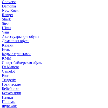
Converse
Demonia
New Rock
Ranger
Shark
Steel
Ultras
Vans
Аксессуары для обуви
Домашняя обувь
Казаки
Кеды
Кеды с принтами
КММ
Спорт-байкерская обувь
Dr Martens
Camelot
Etor
Triggerix
Готические
Бейсболки
Бескозырки
Немки
Панамы
Фуражки