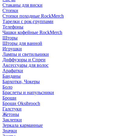
Стаканы для виски
Стопки
Стопки походные RockMerch
Тарелки с рок-группами
Телефоны
Чашки кофейные RockMerch
Шторы
Шторы для ванной
Игрушки
Лампы и светильники
Диффузоры и Спреи
Аксессуары для волос
Арафатки
Банданы
Бархотки, Чокеры
Боло
Браслеты и напульсники
Броши
Броши Oksibrooch
Галстуки
Жетоны
Заклепки
Зеркала карманные
Значки