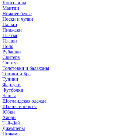
Лонгсливы
Мантии
Нижнее белье
Носки и чулки
Пальто
Пиджаки
Платья
Плащи
Поло
Рубашки
Свитера
Сюртук
Толстовки и балахоны
Топики и Бра
Туники
Фартуки
Футболки
Чапсы
Шотландская одежда
Штаны и шорты
Юбки
Хаори
Тай-Дай
Джемперы
Пижамы