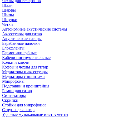
Чехлы для телефонов
Шали
Шарфы
Шипы
Шнурки
Четки
Автономные акустические системы
Аксессуары для гитар
Акустические гитары
Барабанные палочки
Блокфлейты
Гармоники губные
Кабели инструментальные
Колки и ключи
Кофры и чехлы для гитар
Медиаторы и аксессуары
Медиаторы с принтами
Микрофоны
Подставки и кронштейны
Ремни для гитар
Синтезаторы
Скрипки
Стойки для микрофонов
Струны для гитар
Ударные музыкальные инструменты