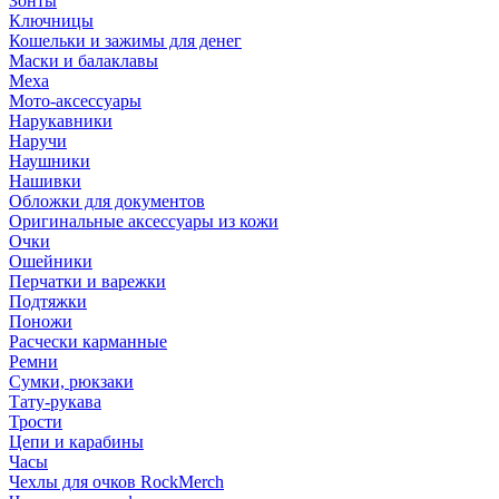
Зонты
Ключницы
Кошельки и зажимы для денег
Маски и балаклавы
Меха
Мото-аксессуары
Нарукавники
Наручи
Наушники
Нашивки
Обложки для документов
Оригинальные аксессуары из кожи
Очки
Ошейники
Перчатки и варежки
Подтяжки
Поножи
Расчески карманные
Ремни
Сумки, рюкзаки
Тату-рукава
Трости
Цепи и карабины
Часы
Чехлы для очков RockMerch