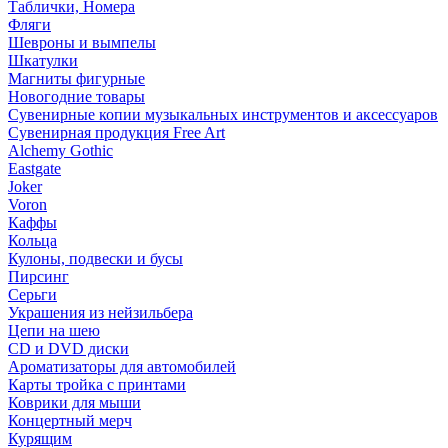
Таблички, Номера
Фляги
Шевроны и вымпелы
Шкатулки
Магниты фигурные
Новогодние товары
Сувенирные копии музыкальных инструментов и аксессуаров
Сувенирная продукция Free Art
Alchemy Gothic
Eastgate
Joker
Voron
Каффы
Кольца
Кулоны, подвески и бусы
Пирсинг
Серьги
Украшения из нейзильбера
Цепи на шею
CD и DVD диски
Ароматизаторы для автомобилей
Карты тройка с принтами
Коврики для мыши
Концертный мерч
Курящим