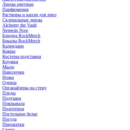
Линзы цветные
Парфюмерия
Растворы и капли для линз
Склеральные линзы
Alchemy the Vault
Nemesis Now
Блюдца RockMerch
Бокалы RockMerch
Календари
Ковры
Костеры-подставки
Кружки
Мыло
Наволочки
Ножи
Одеяла
Органайзеры на стену
Пледы
Подушки
Покрывала
Полотенца
Постельное белье
Посуда
Прихватки
Свечи