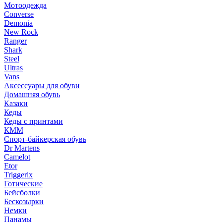
Мотоодежда
Converse
Demonia
New Rock
Ranger
Shark
Steel
Ultras
Vans
Аксессуары для обуви
Домашняя обувь
Казаки
Кеды
Кеды с принтами
КММ
Спорт-байкерская обувь
Dr Martens
Camelot
Etor
Triggerix
Готические
Бейсболки
Бескозырки
Немки
Панамы