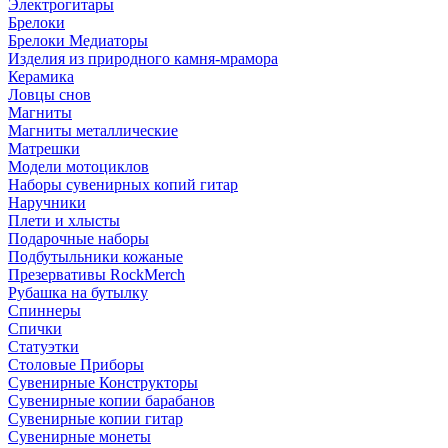
Электрогитары
Брелоки
Брелоки Медиаторы
Изделия из природного камня-мрамора
Керамика
Ловцы снов
Магниты
Магниты металлические
Матрешки
Модели мотоциклов
Наборы сувенирных копий гитар
Наручники
Плети и хлысты
Подарочные наборы
Подбутыльники кожаные
Презервативы RockMerch
Рубашка на бутылку
Спиннеры
Спички
Статуэтки
Столовые Приборы
Сувенирные Конструкторы
Сувенирные копии барабанов
Сувенирные копии гитар
Сувенирные монеты