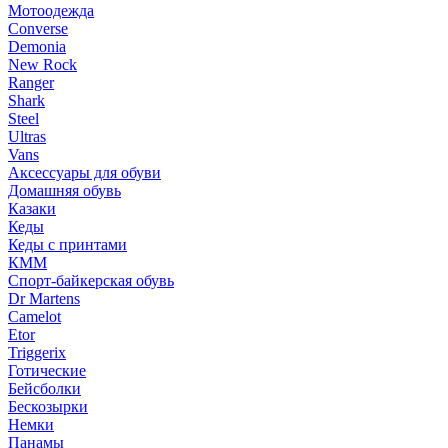
Мотоодежда
Converse
Demonia
New Rock
Ranger
Shark
Steel
Ultras
Vans
Аксессуары для обуви
Домашняя обувь
Казаки
Кеды
Кеды с принтами
КММ
Спорт-байкерская обувь
Dr Martens
Camelot
Etor
Triggerix
Готические
Бейсболки
Бескозырки
Немки
Панамы