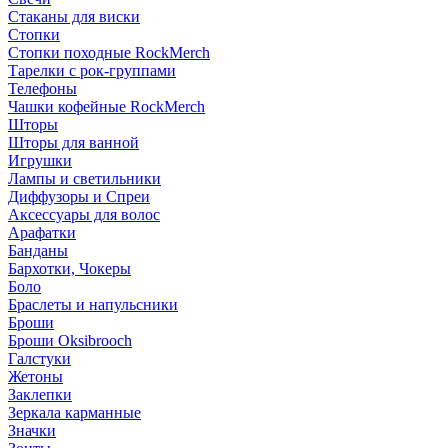
Стаканы для виски
Стопки
Стопки походные RockMerch
Тарелки с рок-группами
Телефоны
Чашки кофейные RockMerch
Шторы
Шторы для ванной
Игрушки
Лампы и светильники
Диффузоры и Спреи
Аксессуары для волос
Арафатки
Банданы
Бархотки, Чокеры
Боло
Браслеты и напульсники
Броши
Броши Oksibrooch
Галстуки
Жетоны
Заклепки
Зеркала карманные
Значки