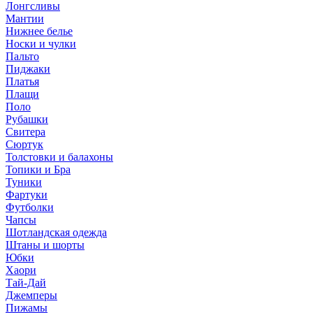
Лонгсливы
Мантии
Нижнее белье
Носки и чулки
Пальто
Пиджаки
Платья
Плащи
Поло
Рубашки
Свитера
Сюртук
Толстовки и балахоны
Топики и Бра
Туники
Фартуки
Футболки
Чапсы
Шотландская одежда
Штаны и шорты
Юбки
Хаори
Тай-Дай
Джемперы
Пижамы