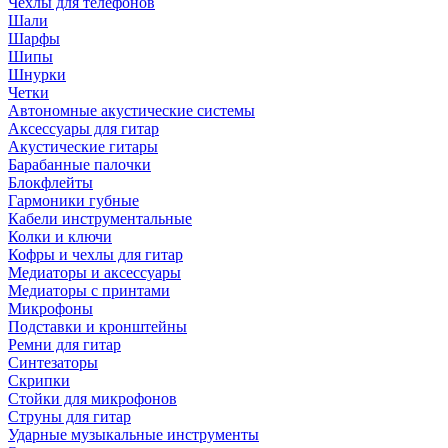
Чехлы для телефонов
Шали
Шарфы
Шипы
Шнурки
Четки
Автономные акустические системы
Аксессуары для гитар
Акустические гитары
Барабанные палочки
Блокфлейты
Гармоники губные
Кабели инструментальные
Колки и ключи
Кофры и чехлы для гитар
Медиаторы и аксессуары
Медиаторы с принтами
Микрофоны
Подставки и кронштейны
Ремни для гитар
Синтезаторы
Скрипки
Стойки для микрофонов
Струны для гитар
Ударные музыкальные инструменты