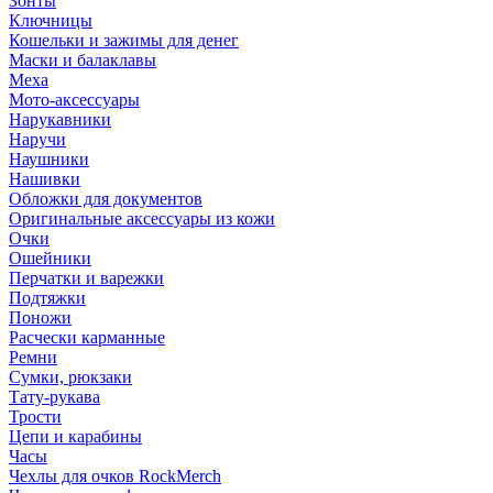
Зонты
Ключницы
Кошельки и зажимы для денег
Маски и балаклавы
Меха
Мото-аксессуары
Нарукавники
Наручи
Наушники
Нашивки
Обложки для документов
Оригинальные аксессуары из кожи
Очки
Ошейники
Перчатки и варежки
Подтяжки
Поножи
Расчески карманные
Ремни
Сумки, рюкзаки
Тату-рукава
Трости
Цепи и карабины
Часы
Чехлы для очков RockMerch