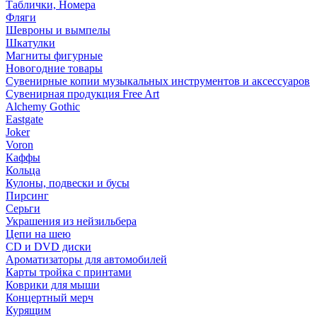
Таблички, Номера
Фляги
Шевроны и вымпелы
Шкатулки
Магниты фигурные
Новогодние товары
Сувенирные копии музыкальных инструментов и аксессуаров
Сувенирная продукция Free Art
Alchemy Gothic
Eastgate
Joker
Voron
Каффы
Кольца
Кулоны, подвески и бусы
Пирсинг
Серьги
Украшения из нейзильбера
Цепи на шею
CD и DVD диски
Ароматизаторы для автомобилей
Карты тройка с принтами
Коврики для мыши
Концертный мерч
Курящим