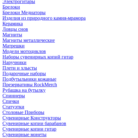
Электрогитары
Брелоки
Брелоки Медиаторы
Изделия из природного камня-мрамора
Керамика
Ловцы снов
Магниты
Магниты металлические
Матрешки
Модели мотоциклов
Наборы сувенирных копий гитар
Наручники
Плети и хлысты
Подарочные наборы
Подбутыльники кожаные
Презервативы RockMerch
Рубашка на бутылку
Спиннеры
Спички
Статуэтки
Столовые Приборы
Сувенирные Конструкторы
Сувенирные копии барабанов
Сувенирные копии гитар
Сувенирные монеты