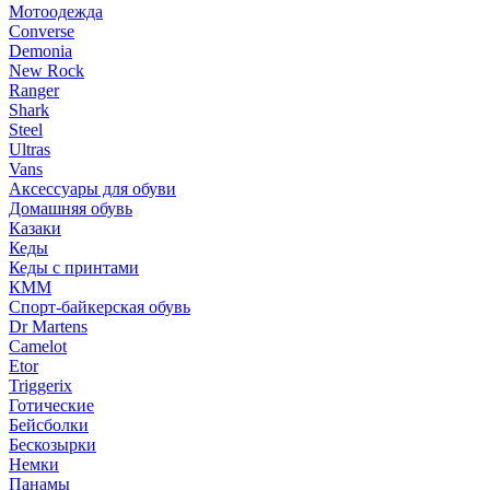
Мотоодежда
Converse
Demonia
New Rock
Ranger
Shark
Steel
Ultras
Vans
Аксессуары для обуви
Домашняя обувь
Казаки
Кеды
Кеды с принтами
КММ
Спорт-байкерская обувь
Dr Martens
Camelot
Etor
Triggerix
Готические
Бейсболки
Бескозырки
Немки
Панамы