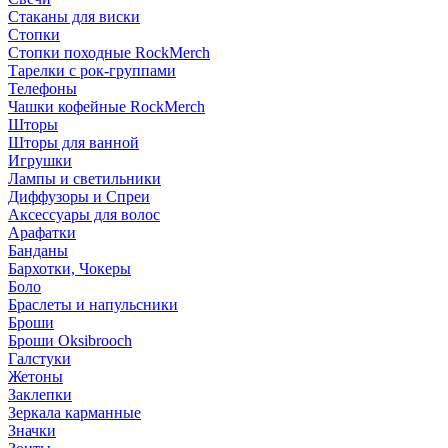
Стаканы для виски
Стопки
Стопки походные RockMerch
Тарелки с рок-группами
Телефоны
Чашки кофейные RockMerch
Шторы
Шторы для ванной
Игрушки
Лампы и светильники
Диффузоры и Спреи
Аксессуары для волос
Арафатки
Банданы
Бархотки, Чокеры
Боло
Браслеты и напульсники
Броши
Броши Oksibrooch
Галстуки
Жетоны
Заклепки
Зеркала карманные
Значки