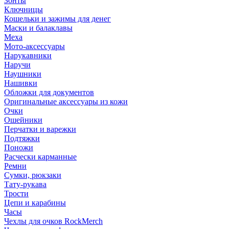
Зонты
Ключницы
Кошельки и зажимы для денег
Маски и балаклавы
Меха
Мото-аксессуары
Нарукавники
Наручи
Наушники
Нашивки
Обложки для документов
Оригинальные аксессуары из кожи
Очки
Ошейники
Перчатки и варежки
Подтяжки
Поножи
Расчески карманные
Ремни
Сумки, рюкзаки
Тату-рукава
Трости
Цепи и карабины
Часы
Чехлы для очков RockMerch