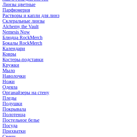
Линзы цветные
Парфюмерия
Растворы и капли для линз
Склеральные линзы
Alchemy the Vault
Nemesis Now
Блюдца RockMerch
Бокалы RockMerch
Календари
Ковры
Костеры-подставки
Кружки
Мыло
Наволочки
Ножи
Одеяла
Органайзеры на стену
Пледы
Подушки
Покрывала
Полотенца
Постельное белье
Посуда
Прихватки
Свечи