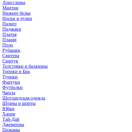
Лонгсливы
Мантии
Нижнее белье
Носки и чулки
Пальто
Пиджаки
Платья
Плащи
Поло
Рубашки
Свитера
Сюртук
Толстовки и балахоны
Топики и Бра
Туники
Фартуки
Футболки
Чапсы
Шотландская одежда
Штаны и шорты
Юбки
Хаори
Тай-Дай
Джемперы
Пижамы