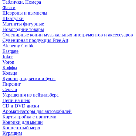
Таблички, Номера
Фляги
Шевроны и вымпелы
Шкатулки
Магниты фигурные
Новогодние товары
Сувенирные копии музыкальных инструментов и аксессуаров
Сувенирная продукция Free Art
Alchemy Gothic
Eastgate
Joker
Voron
Каффы
Кольца
Кулоны, подвески и бусы
Пирсинг
Серьги
Украшения из нейзильбера
Цепи на шею
CD и DVD диски
Ароматизаторы для автомобилей
Карты тройка с принтами
Коврики для мыши
Концертный мерч
Курящим