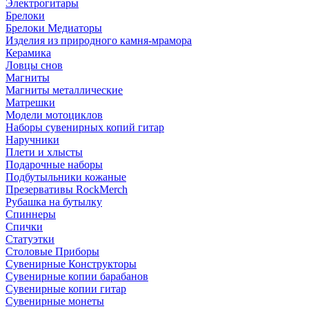
Электрогитары
Брелоки
Брелоки Медиаторы
Изделия из природного камня-мрамора
Керамика
Ловцы снов
Магниты
Магниты металлические
Матрешки
Модели мотоциклов
Наборы сувенирных копий гитар
Наручники
Плети и хлысты
Подарочные наборы
Подбутыльники кожаные
Презервативы RockMerch
Рубашка на бутылку
Спиннеры
Спички
Статуэтки
Столовые Приборы
Сувенирные Конструкторы
Сувенирные копии барабанов
Сувенирные копии гитар
Сувенирные монеты