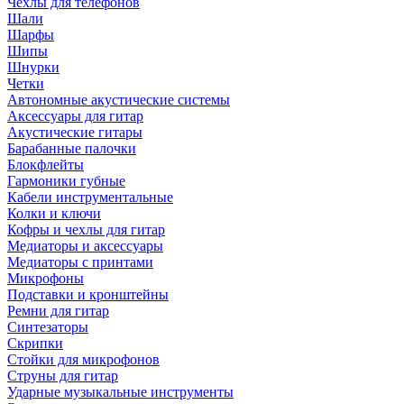
Чехлы для телефонов
Шали
Шарфы
Шипы
Шнурки
Четки
Автономные акустические системы
Аксессуары для гитар
Акустические гитары
Барабанные палочки
Блокфлейты
Гармоники губные
Кабели инструментальные
Колки и ключи
Кофры и чехлы для гитар
Медиаторы и аксессуары
Медиаторы с принтами
Микрофоны
Подставки и кронштейны
Ремни для гитар
Синтезаторы
Скрипки
Стойки для микрофонов
Струны для гитар
Ударные музыкальные инструменты