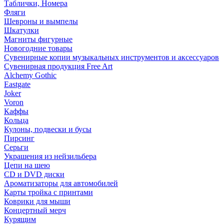
Таблички, Номера
Фляги
Шевроны и вымпелы
Шкатулки
Магниты фигурные
Новогодние товары
Сувенирные копии музыкальных инструментов и аксессуаров
Сувенирная продукция Free Art
Alchemy Gothic
Eastgate
Joker
Voron
Каффы
Кольца
Кулоны, подвески и бусы
Пирсинг
Серьги
Украшения из нейзильбера
Цепи на шею
CD и DVD диски
Ароматизаторы для автомобилей
Карты тройка с принтами
Коврики для мыши
Концертный мерч
Курящим