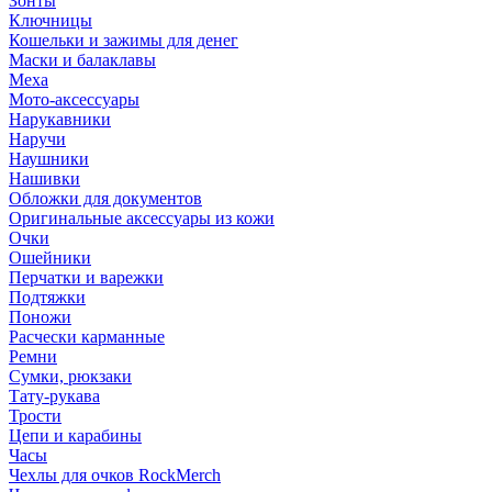
Зонты
Ключницы
Кошельки и зажимы для денег
Маски и балаклавы
Меха
Мото-аксессуары
Нарукавники
Наручи
Наушники
Нашивки
Обложки для документов
Оригинальные аксессуары из кожи
Очки
Ошейники
Перчатки и варежки
Подтяжки
Поножи
Расчески карманные
Ремни
Сумки, рюкзаки
Тату-рукава
Трости
Цепи и карабины
Часы
Чехлы для очков RockMerch