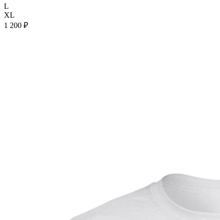
L
XL
1 200 ₽