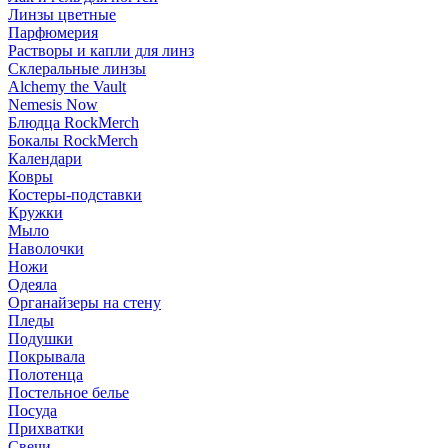
Линзы цветные
Парфюмерия
Растворы и капли для линз
Склеральные линзы
Alchemy the Vault
Nemesis Now
Блюдца RockMerch
Бокалы RockMerch
Календари
Ковры
Костеры-подставки
Кружки
Мыло
Наволочки
Ножи
Одеяла
Органайзеры на стену
Пледы
Подушки
Покрывала
Полотенца
Постельное белье
Посуда
Прихватки
Свечи