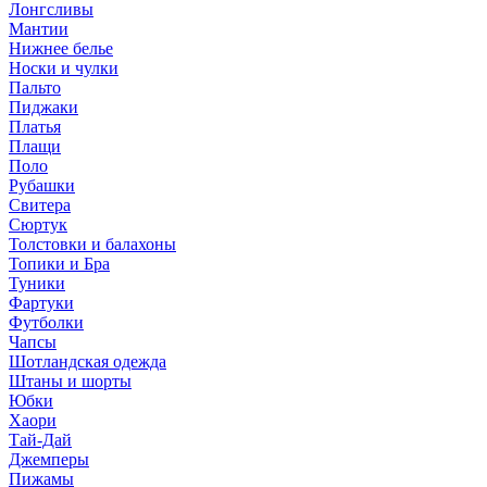
Лонгсливы
Мантии
Нижнее белье
Носки и чулки
Пальто
Пиджаки
Платья
Плащи
Поло
Рубашки
Свитера
Сюртук
Толстовки и балахоны
Топики и Бра
Туники
Фартуки
Футболки
Чапсы
Шотландская одежда
Штаны и шорты
Юбки
Хаори
Тай-Дай
Джемперы
Пижамы