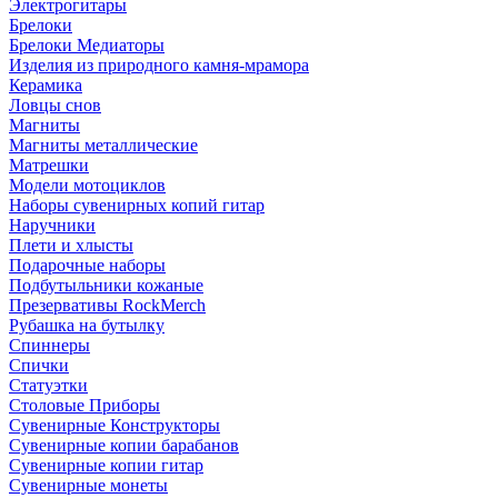
Электрогитары
Брелоки
Брелоки Медиаторы
Изделия из природного камня-мрамора
Керамика
Ловцы снов
Магниты
Магниты металлические
Матрешки
Модели мотоциклов
Наборы сувенирных копий гитар
Наручники
Плети и хлысты
Подарочные наборы
Подбутыльники кожаные
Презервативы RockMerch
Рубашка на бутылку
Спиннеры
Спички
Статуэтки
Столовые Приборы
Сувенирные Конструкторы
Сувенирные копии барабанов
Сувенирные копии гитар
Сувенирные монеты