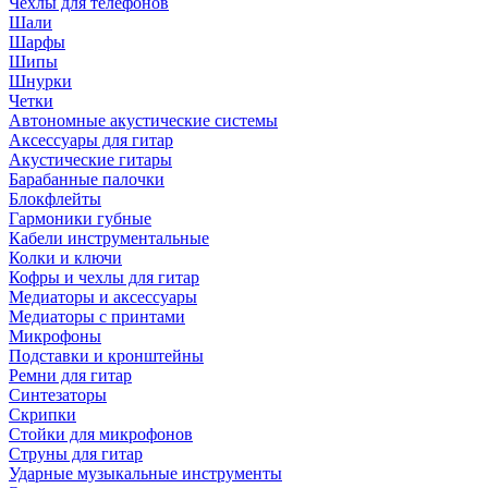
Чехлы для телефонов
Шали
Шарфы
Шипы
Шнурки
Четки
Автономные акустические системы
Аксессуары для гитар
Акустические гитары
Барабанные палочки
Блокфлейты
Гармоники губные
Кабели инструментальные
Колки и ключи
Кофры и чехлы для гитар
Медиаторы и аксессуары
Медиаторы с принтами
Микрофоны
Подставки и кронштейны
Ремни для гитар
Синтезаторы
Скрипки
Стойки для микрофонов
Струны для гитар
Ударные музыкальные инструменты