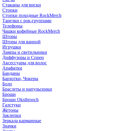
Стаканы для виски
Стопки
Стопки походные RockMerch
Тарелки с рок-группами
Телефоны
Чашки кофейные RockMerch
Шторы
Шторы для ванной
Игрушки
Лампы и светильники
Диффузоры и Спреи
Аксессуары для волос
Арафатки
Банданы
Бархотки, Чокеры
Боло
Браслеты и напульсники
Броши
Броши Oksibrooch
Галстуки
Жетоны
Заклепки
Зеркала карманные
Значки