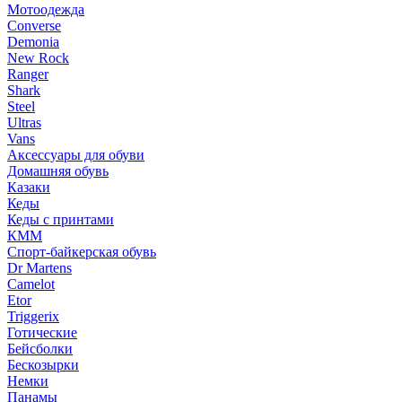
Мотоодежда
Converse
Demonia
New Rock
Ranger
Shark
Steel
Ultras
Vans
Аксессуары для обуви
Домашняя обувь
Казаки
Кеды
Кеды с принтами
КММ
Спорт-байкерская обувь
Dr Martens
Camelot
Etor
Triggerix
Готические
Бейсболки
Бескозырки
Немки
Панамы